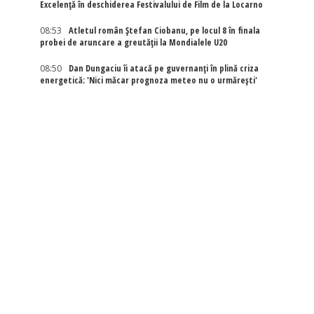
Excelenţă în deschiderea Festivalului de Film de la Locarno
08:53
Atletul român Ștefan Ciobanu, pe locul 8 în finala
probei de aruncare a greutății la Mondialele U20
08:50
Dan Dungaciu îi atacă pe guvernanți în plină criza
energetică: 'Nici măcar prognoza meteo nu o urmărești'