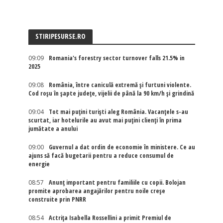
STIRIPESURSE.RO
09:09
Romania's forestry sector turnover falls 21.5% in
2025
09:08
România, între caniculă extremă și furtuni violente.
Cod roșu în șapte județe, vijelii de până la 90 km/h și grindină
09:04
Tot mai puțini turiști aleg România. Vacanțele s-au
scurtat, iar hotelurile au avut mai puțini clienți în prima
jumătate a anului
09:00
Guvernul a dat ordin de economie în ministere. Ce au
ajuns să facă bugetarii pentru a reduce consumul de
energie
08:57
Anunț important pentru familiile cu copii. Bolojan
promite aprobarea angajărilor pentru noile creșe
construite prin PNRR
08:54
Actriţa Isabella Rossellini a primit Premiul de