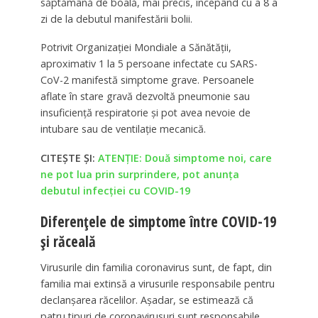
săptămână de boală, mai precis, începând cu a 8 a
zi de la debutul manifestării bolii.
Potrivit Organizației Mondiale a Sănătății,
aproximativ 1 la 5 persoane infectate cu SARS-
CoV-2 manifestă simptome grave. Persoanele
aflate în stare gravă dezvoltă pneumonie sau
insuficiență respiratorie și pot avea nevoie de
intubare sau de ventilație mecanică.
CITEȘTE ȘI:
ATENȚIE: Două simptome noi, care
ne pot lua prin surprindere, pot anunța
debutul infecției cu COVID-19
Diferențele de simptome între COVID-19
și răceală
Virusurile din familia coronavirus sunt, de fapt, din
familia mai extinsă a virusurile responsabile pentru
declanșarea răcelilor. Așadar, se estimează că
patru tipuri de coronavirusuri sunt responsabile