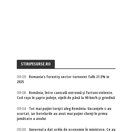
STIRIPESURSE.RO
09:09
Romania's forestry sector turnover falls 21.5% in
2025
09:08
România, între caniculă extremă și furtuni violente.
Cod roșu în șapte județe, vijelii de până la 90 km/h și grindină
09:04
Tot mai puțini turiști aleg România. Vacanțele s-au
scurtat, iar hotelurile au avut mai puțini clienți în prima
jumătate a anului
09:00
Guvernul a dat ordin de economie în ministere. Ce au