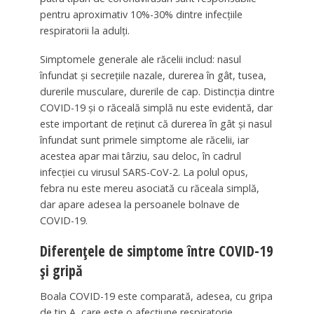
pentru aproximativ 10%-30% dintre infecțiile
respiratorii la adulți.
Simptomele generale ale răcelii includ: nasul
înfundat și secrețiile nazale, durerea în gât, tusea,
durerile musculare, durerile de cap. Distincția dintre
COVID-19 și o răceală simplă nu este evidentă, dar
este important de reținut că durerea în gât și nasul
înfundat sunt primele simptome ale răcelii, iar
acestea apar mai târziu, sau deloc, în cadrul
infecției cu virusul SARS-CoV-2. La polul opus,
febra nu este mereu asociată cu răceala simplă,
dar apare adesea la persoanele bolnave de
COVID-19.
Diferențele de simptome între COVID-19
și gripă
Boala COVID-19 este comparată, adesea, cu gripa
de tip A, care este o afecțiune respiratorie