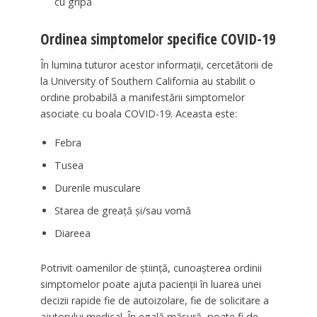
cu gripă
Ordinea simptomelor specifice COVID-19
În lumina tuturor acestor informații, cercetătorii de
la University of Southern California au stabilit o
ordine probabilă a manifestării simptomelor
asociate cu boala COVID-19. Aceasta este:
Febra
Tusea
Durerile musculare
Starea de greață și/sau vomă
Diareea
Potrivit oamenilor de știință, cunoașterea ordinii
simptomelor poate ajuta pacienții în luarea unei
decizii rapide fie de autoizolare, fie de solicitare a
ajutorului medical. În egală măsură, poate fi de