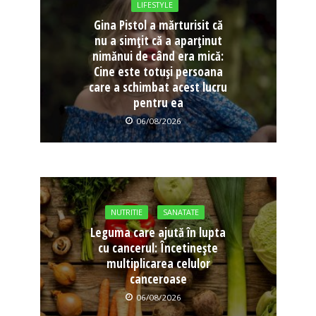
LIFESTYLE
Gina Pistol a mărturisit că
nu a simțit că a aparținut
nimănui de când era mică:
Cine este totuși persoana
care a schimbat acest lucru
pentru ea
06/08/2026
NUTRITIE
SANATATE
Leguma care ajută în lupta
cu cancerul: Încetinește
multiplicarea celulor
canceroase
06/08/2026