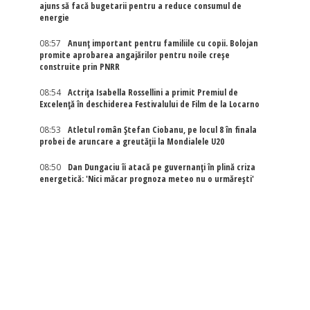
ajuns să facă bugetarii pentru a reduce consumul de
energie
08:57
Anunț important pentru familiile cu copii. Bolojan
promite aprobarea angajărilor pentru noile creșe
construite prin PNRR
08:54
Actriţa Isabella Rossellini a primit Premiul de
Excelenţă în deschiderea Festivalului de Film de la Locarno
08:53
Atletul român Ștefan Ciobanu, pe locul 8 în finala
probei de aruncare a greutății la Mondialele U20
08:50
Dan Dungaciu îi atacă pe guvernanți în plină criza
energetică: 'Nici măcar prognoza meteo nu o urmărești'