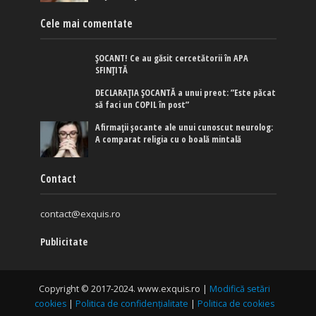
Cele mai comentate
ȘOCANT! Ce au găsit cercetătorii în APA
SFINȚITĂ
DECLARAȚIA ȘOCANTĂ a unui preot: ”Este păcat
să faci un COPIL în post”
Afirmaţii şocante ale unui cunoscut neurolog:
A comparat religia cu o boală mintală
Contact
contact@exquis.ro
Publicitate
Copyright © 2017-2024. www.exquis.ro |
Modifică setări
cookies
|
Politica de confidențialitate
|
Politica de cookies