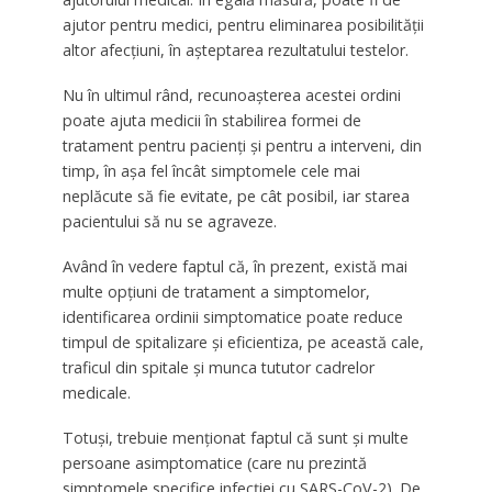
ajutor pentru medici, pentru eliminarea posibilității
altor afecțiuni, în așteptarea rezultatului testelor.
Nu în ultimul rând, recunoașterea acestei ordini
poate ajuta medicii în stabilirea formei de
tratament pentru pacienți și pentru a interveni, din
timp, în așa fel încât simptomele cele mai
neplăcute să fie evitate, pe cât posibil, iar starea
pacientului să nu se agraveze.
Având în vedere faptul că, în prezent, există mai
multe opțiuni de tratament a simptomelor,
identificarea ordinii simptomatice poate reduce
timpul de spitalizare și eficientiza, pe această cale,
traficul din spitale și munca tututor cadrelor
medicale.
Totuși, trebuie menționat faptul că sunt și multe
persoane asimptomatice (care nu prezintă
simptomele specifice infecției cu SARS-CoV-2). De