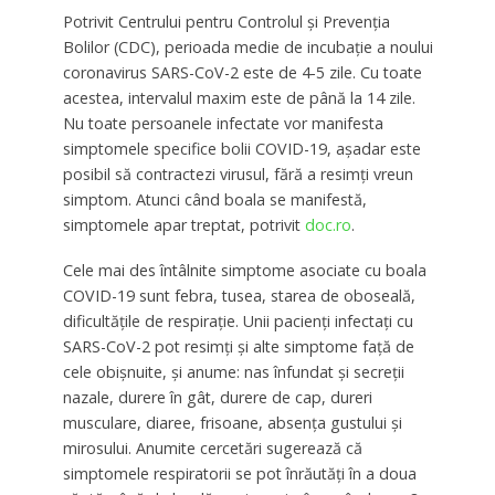
Potrivit Centrului pentru Controlul și Prevenția
Bolilor (CDC), perioada medie de incubație a noului
coronavirus SARS-CoV-2 este de 4-5 zile. Cu toate
acestea, intervalul maxim este de până la 14 zile.
Nu toate persoanele infectate vor manifesta
simptomele specifice bolii COVID-19, așadar este
posibil să contractezi virusul, fără a resimți vreun
simptom. Atunci când boala se manifestă,
simptomele apar treptat, potrivit
doc.ro
.
Cele mai des întâlnite simptome asociate cu boala
COVID-19 sunt febra, tusea, starea de oboseală,
dificultățile de respirație. Unii pacienți infectați cu
SARS-CoV-2 pot resimți și alte simptome față de
cele obișnuite, și anume: nas înfundat și secreții
nazale, durere în gât, durere de cap, dureri
musculare, diaree, frisoane, absența gustului și
mirosului. Anumite cercetări sugerează că
simptomele respiratorii se pot înrăutăți în a doua