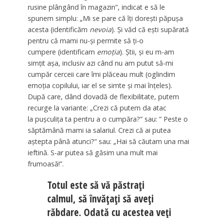
rusine plângând în magazin”, indicat e să le
spunem simplu: „Mi se pare că îţi doreşti păpușa
acesta (identificăm
nevoia
). Și văd că ești supărată
pentru că mami nu-și permite să ți-o
cumpere (identificam
emoţia
). Ştii, și eu m-am
simţit aşa, inclusiv azi când nu am putut să-mi
cumpăr cerceii care îmi plăceau mult (oglindim
emoţia copilului, iar el se simte şi mai înţeles).
După care, dând dovadă de flexibilitate, putem
recurge la variante: „Crezi că putem da atac
la puşculiţa ta pentru a o cumpăra?” sau: ” Peste o
săptămână mami ia salariul. Crezi că ai putea
aștepta până atunci?” sau: „Hai să căutam una mai
ieftină. S-ar putea să găsim una mult mai
frumoasă!”.
Totul este să vă păstrați
calmul, să învățați să aveți
răbdare. Odată cu acestea veți