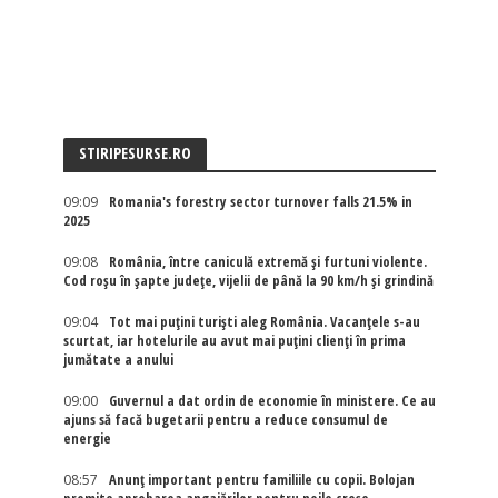
STIRIPESURSE.RO
09:09
Romania's forestry sector turnover falls 21.5% in
2025
09:08
România, între caniculă extremă și furtuni violente.
Cod roșu în șapte județe, vijelii de până la 90 km/h și grindină
09:04
Tot mai puțini turiști aleg România. Vacanțele s-au
scurtat, iar hotelurile au avut mai puțini clienți în prima
jumătate a anului
09:00
Guvernul a dat ordin de economie în ministere. Ce au
ajuns să facă bugetarii pentru a reduce consumul de
energie
08:57
Anunț important pentru familiile cu copii. Bolojan