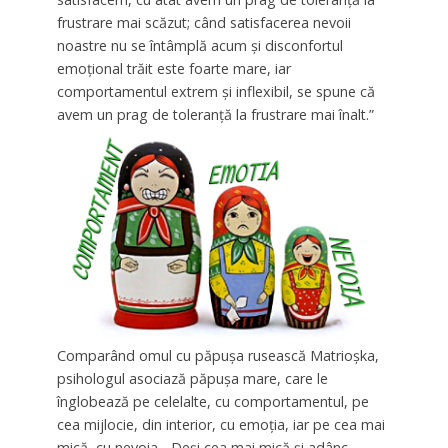
frustrare mai scăzut; când satisfacerea nevoii
noastre nu se întâmplă acum şi disconfortul
emoţional trăit este foarte mare, iar
comportamentul extrem şi inflexibil, se spune că
avem un prag de toleranţă la frustrare mai înalt.”
Comparând omul cu păpuşa rusească Matrioşka,
psihologul asociază păpuşa mare, care le
înglobează pe celelalte, cu comportamentul, pe
cea mijlocie, din interior, cu emoţia, iar pe cea mai
mică, cu nevoia. „Deşi cea mai mică şi adânc