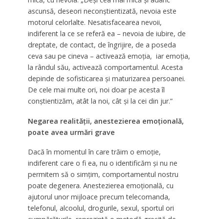
ascunsă, deseori neconştientizată, nevoia este
motorul celorlalte. Nesatisfacearea nevoii,
indiferent la ce se referă ea – nevoia de iubire, de
dreptate, de contact, de îngrijire, de a poseda
ceva sau pe cineva – activează emoţia, iar emoţia,
la rândul său, activează comportamentul. Acesta
depinde de sofisticarea şi maturizarea persoanei.
De cele mai multe ori, noi doar pe acesta îl
conştientizăm, atât la noi, cât şi la cei din jur.”
Negarea realității, anestezierea emoțională,
poate avea urmări grave
Dacă în momentul în care trăim o emoţie,
indiferent care o fi ea, nu o identificăm şi nu ne
permitem să o simţim, comportamentul nostru
poate degenera. Anestezierea emoţională, cu
ajutorul unor mijloace precum telecomanda,
telefonul, alcoolul, drogurile, sexul, sportul ori