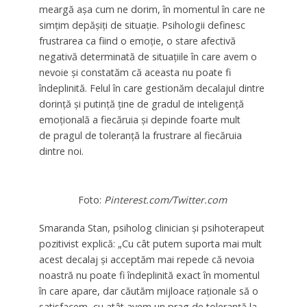
meargă aşa cum ne dorim, în momentul în care ne
simţim depăşiţi de situaţie. Psihologii definesc
frustrarea ca fiind o emoţie, o stare afectivă
negativă determinată de situaţiile în care avem o
nevoie şi constatăm că aceasta nu poate fi
îndeplinită. Felul în care gestionăm decalajul dintre
dorinţă şi putință ţine de gradul de inteligenţă
emoţională a fiecăruia şi depinde foarte mult
de pragul de toleranţă la frustrare al fiecăruia
dintre noi.
Foto:
Pinterest.com/Twitter.com
Smaranda Stan, psiholog clinician și psihoterapeut
pozitivist explică: „Cu cât putem suporta mai mult
acest decalaj şi acceptăm mai repede că nevoia
noastră nu poate fi îndeplinită exact în momentul
în care apare, dar căutăm mijloace raţionale să o
satisfacem, cu atât avem un prag de toleranţă la