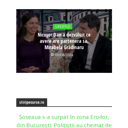
LIFESTYLE
Nicușor Dan a dezvăluit ce
avere are partenera sa,
Mirabela Grădinaru
05/08/2026
stiripesurse.ro
Șoseaua s-a surpat în zona Eroilor,
din București: Polițiștii au chemat de