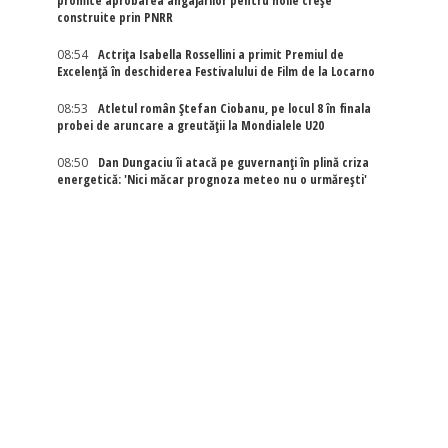
promite aprobarea angajărilor pentru noile creșe
construite prin PNRR
08:54
Actriţa Isabella Rossellini a primit Premiul de
Excelenţă în deschiderea Festivalului de Film de la Locarno
08:53
Atletul român Ștefan Ciobanu, pe locul 8 în finala
probei de aruncare a greutății la Mondialele U20
08:50
Dan Dungaciu îi atacă pe guvernanți în plină criza
energetică: 'Nici măcar prognoza meteo nu o urmărești'