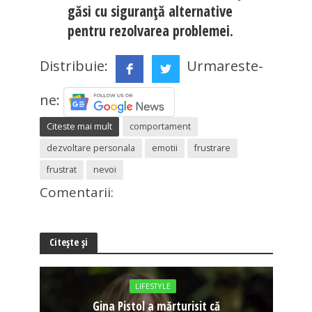
găsi cu siguranță alternative
pentru rezolvarea problemei.
Distribuie:
Urmareste-
ne:
Citeste mai mult
comportament
dezvoltare personala
emotii
frustrare
frustrat
nevoi
Comentarii:
Citește și
LIFESTYLE
Gina Pistol a mărturisit că