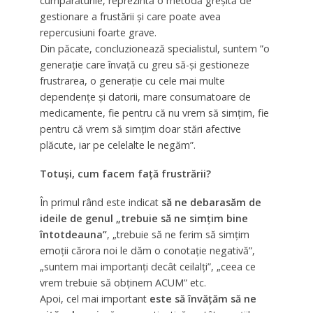
cumpărăturile, reprezintă o metodă greşită de
gestionare a frustării şi care poate avea
repercusiuni foarte grave.
Din păcate, concluzionează specialistul, suntem ”o
generaţie care învaţă cu greu să-şi gestioneze
frustrarea, o generaţie cu cele mai multe
dependenţe şi datorii, mare consumatoare de
medicamente, fie pentru că nu vrem să simţim, fie
pentru că vrem să simţim doar stări afective
plăcute, iar pe celelalte le negăm”.
Totuși, cum facem față frustrării?
În primul rând este indicat
să ne debarasăm de
ideile de genul „trebuie să ne simţim bine
întotdeauna”
, „trebuie să ne ferim să simţim
emoţii cărora noi le dăm o conotaţie negativă”,
„suntem mai importanţi decât ceilalţi”, „ceea ce
vrem trebuie să obţinem ACUM” etc.
Apoi, cel mai important
este să învăţăm să ne