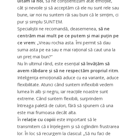
uităm la noi
, să ne conștientizăm atât emoțiile,
cât și nevoile şi să acceptăm că ele nu sunt rele sau
bune, iar noi nu suntem răi sau buni că le simţim, ci
pur şi simplu SUNTEM.
Specialiștii ne recomandă, deasemenea,
să ne
centrăm mai mult pe ce putem şi mai puţin pe
ce vrem
: „Vreau rochia asta. Îmi permit să dau
suma asta pe ea sau e mai raţional să caut una la
un preţ mai bun?”
Nu în ultimul rând, este esențial
să învățăm să
avem răbdare și să ne respectăm propriul ritm
.
Inteligenţa emoţională aduce cu ea variante, aduce
flexibilitate. Atunci când suntem inflexibili vedem
lumea în alb şi negru, iar reacţiile noastre sunt
extreme. Când suntem flexibili, surprindem
întreaga paletă de culori, fără să spunem că una
este mai frumoasa decât alta.
În
relaţie cu copiii
este important să le
transmitem că ii înţelegem şi să oglindim frustrarea
lor. În loc să recurgem la clasicul: „Să nu faci de