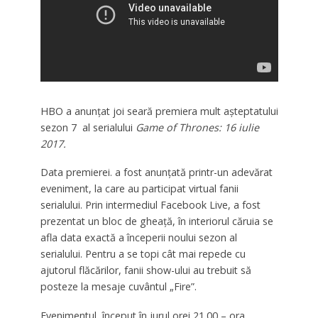
HBO a anunțat joi seară premiera mult așteptatului
sezon 7 al serialului
Game of Thrones: 16 iulie
2017.
Data premierei. a fost anunțată printr-un adevărat
eveniment, la care au participat virtual fanii
serialului. Prin intermediul Facebook Live, a fost
prezentat un bloc de gheață, în interiorul căruia se
afla data exactă a începerii noului sezon al
serialului. Pentru a se topi cât mai repede cu
ajutorul flăcărilor, fanii show-ului au trebuit să
posteze la mesaje cuvântul „Fire”.
Evenimentul, început în jurul orei 21.00 – ora