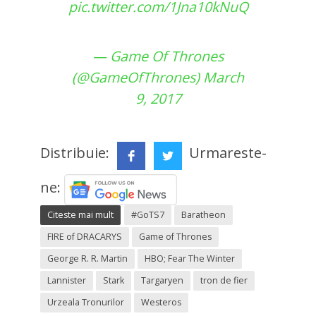
pic.twitter.com/1Jna10kNuQ
— Game Of Thrones
(@GameOfThrones)
March
9, 2017
Distribuie:
Urmareste-
ne:
Citeste mai mult
#GoTS7
Baratheon
FIRE of DRACARYS
Game of Thrones
George R. R. Martin
HBO; Fear The Winter
Lannister
Stark
Targaryen
tron de fier
Urzeala Tronurilor
Westeros