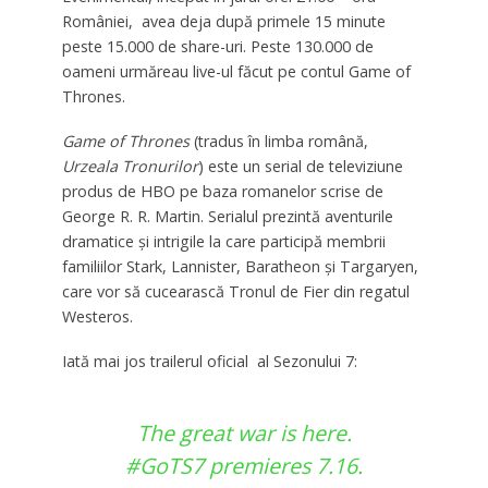
României, avea deja după primele 15 minute
peste 15.000 de share-uri. Peste 130.000 de
oameni urmăreau live-ul făcut pe contul Game of
Thrones.
Game of Thrones
(tradus în limba română,
Urzeala Tronurilor
) este un serial de televiziune
produs de HBO pe baza romanelor scrise de
George R. R. Martin. Serialul prezintă aventurile
dramatice şi intrigile la care participă membrii
familiilor Stark, Lannister, Baratheon şi Targaryen,
care vor să cucearască Tronul de Fier din regatul
Westeros.
Iată mai jos trailerul oficial al Sezonului 7:
The great war is here.
#GoTS7
premieres 7.16.