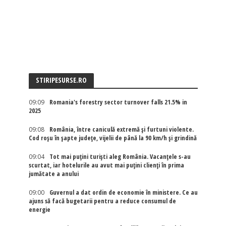
STIRIPESURSE.RO
09:09
Romania's forestry sector turnover falls 21.5% in
2025
09:08
România, între caniculă extremă și furtuni violente.
Cod roșu în șapte județe, vijelii de până la 90 km/h și grindină
09:04
Tot mai puțini turiști aleg România. Vacanțele s-au
scurtat, iar hotelurile au avut mai puțini clienți în prima
jumătate a anului
09:00
Guvernul a dat ordin de economie în ministere. Ce au
ajuns să facă bugetarii pentru a reduce consumul de
energie