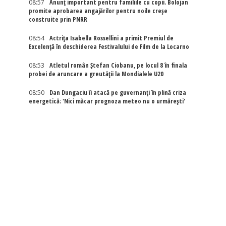
08:57
Anunț important pentru familiile cu copii. Bolojan
promite aprobarea angajărilor pentru noile creșe
construite prin PNRR
08:54
Actriţa Isabella Rossellini a primit Premiul de
Excelenţă în deschiderea Festivalului de Film de la Locarno
08:53
Atletul român Ștefan Ciobanu, pe locul 8 în finala
probei de aruncare a greutății la Mondialele U20
08:50
Dan Dungaciu îi atacă pe guvernanți în plină criza
energetică: 'Nici măcar prognoza meteo nu o urmărești'