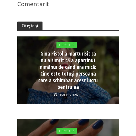
Comentarii:
Citește și
LIFESTYLE
Gina Pistol a mărturisit că
nu a simțit că a aparținut
nimănui de când era mică:
Cine este totuși persoana
care a schimbat acest lucru
pentru ea
06/08/2026
LIFESTYLE