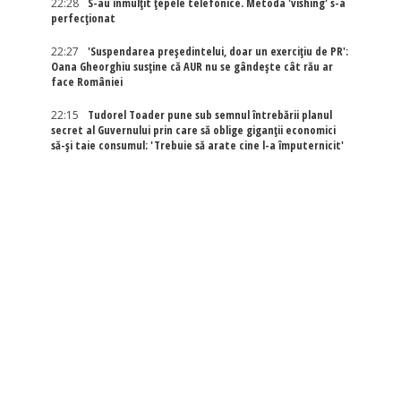
22:28
S-au înmulțit țepele telefonice. Metoda 'vishing' s-a
perfecționat
22:27
'Suspendarea președintelui, doar un exercițiu de PR':
Oana Gheorghiu susține că AUR nu se gândește cât rău ar
face României
22:15
Tudorel Toader pune sub semnul întrebării planul
secret al Guvernului prin care să oblige giganții economici
să-și taie consumul: 'Trebuie să arate cine l-a împuternicit'