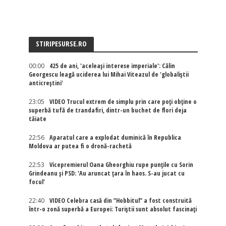
STIRIPESURSE.RO
00:00
425 de ani, 'aceleași interese imperiale': Călin
Georgescu leagă uciderea lui Mihai Viteazul de 'globaliștii
anticreștini'
23:05
VIDEO Trucul extrem de simplu prin care poți obține o
superbă tufă de trandafiri, dintr-un buchet de flori deja
tăiate
22:56
Aparatul care a explodat duminică în Republica
Moldova ar putea fi o dronă-rachetă
22:53
Vicepremierul Oana Gheorghiu rupe punțile cu Sorin
Grindeanu și PSD: 'Au aruncat țara în haos. S-au jucat cu
focul'
22:40
VIDEO Celebra casă din ”Hobbitul” a fost construită
într-o zonă superbă a Europei: Turiștii sunt absolut fascinați