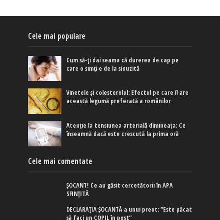
Cele mai populare
Cum să-ți dai seama că durerea de cap pe
care o simți e de la sinuzită
Vinetele și colesterolul: Efectul pe care îl are
această legumă preferată a românilor
Atenție la tensiunea arterială dimineața: Ce
înseamnă dacă este crescută la prima oră
Cele mai comentate
ȘOCANT! Ce au găsit cercetătorii în APA
SFINȚITĂ
DECLARAȚIA ȘOCANTĂ a unui preot: ”Este păcat
să faci un COPIL în post”