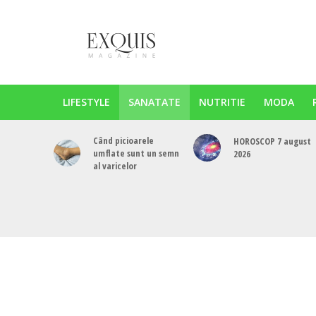
LIFESTYLE
SANATATE
NUTRITIE
MODA
Când picioarele
HOROSCOP 7 august
umflate sunt un semn
2026
al varicelor