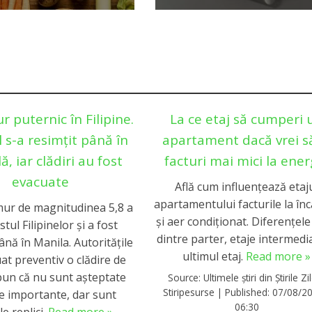
 puternic în Filipine.
La ce etaj să cumperi 
 s-a resimțit până în
apartament dacă vrei să
ă, iar clădiri au fost
facturi mai mici la ener
evacuate
Află cum influențează etaj
apartamentului facturile la înc
ur de magnitudinea 5,8 a
și aer condiționat. Diferențel
stul Filipinelor și a fost
dintre parter, etaje intermedia
ână în Manila. Autoritățile
ultimul etaj.
Read more »
at preventiv o clădire de
spun că nu sunt așteptate
Source:
Ultimele știri din Știrile Zil
Stiripesurse
|
Published:
07/08/20
 importante, dar sunt
06:30
le replici.
Read more »