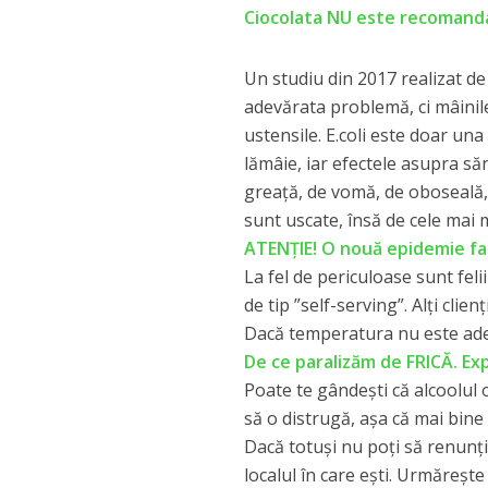
Ciocolata NU este recomandat
Un studiu din 2017 realizat de
adevărata problemă, ci mâinile
ustensile. E.coli este doar un
lămâie, iar efectele asupra să
greaţă, de vomă, de oboseală, 
sunt uscate, însă de cele mai 
ATENȚIE! O nouă epidemie face
La fel de periculoase sunt feli
de tip ”self-serving”. Alţi clie
Dacă temperatura nu este adecv
De ce paralizăm de FRICĂ. Expli
Poate te gândeşti că alcoolul 
să o distrugă, aşa că mai bine 
Dacă totuşi nu poţi să renunţi 
localul în care eşti. Urmăreşt