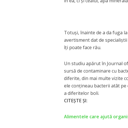
în ea, ci şi ceaiul, apa mineral
Totuşi, înainte de a da fuga la
avertisment dat de specialiştii
îţi poate face rău.
Un studiu apărut în Journal of
sursă de contaminare cu bacteri
diferite, din mai multe vizite
ele conţineau bacterii atât pe 
a diferitelor boli.
CITEȘTE ȘI:
Alimentele care ajută organ