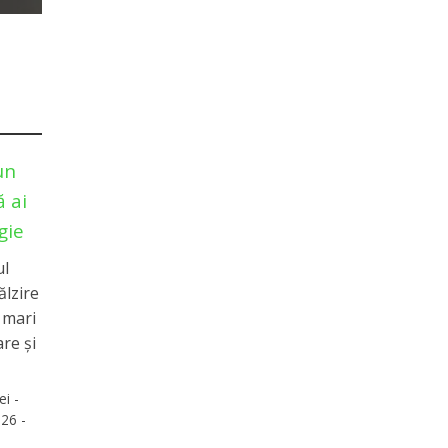
un
 ai
gie
ul
ălzire
e mari
re și
ei -
26 -