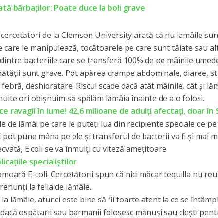
ă bărbaţilor: Poate duce la boli grave
 cercetători de la Clemson University arată că nu lămâile sun
 care le manipulează, tocătoarele pe care sunt tăiate sau al
a dintre bacteriile care se transferă 100% de pe mâinile umed
nătăţii sunt grave. Pot apărea crampe abdominale, diaree, st
febră, deshidratare. Riscul scade dacă atât mâinile, cât şi lă
multe ori obişnuim să spălăm lămâia înainte de a o folosi.
 ravagii în lume! 42,6 milioane de adulți afectați, doar în
ile de lămâi pe care le puteţi lua din recipiente speciale de pe
nţi pot pune mâna pe ele şi transferul de bacterii va fi şi mai m
ată, E.coli se va înmulţi cu viteză ameţitoare.
cațiile specialiștilor
omoară E-coli. Cercetătorii spun că nici măcar tequilla nu re
renunţi la felia de lămâie.
la lămâie, atunci este bine să fii foarte atent la ce se întâmpl
e dacă ospătarii sau barmanii folosesc mănuşi sau cleşti pent