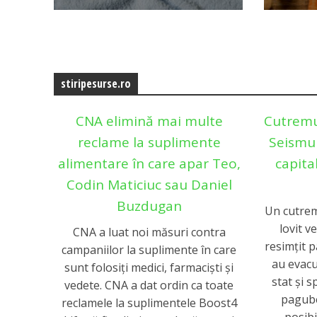
stiripesurse.ro
CNA elimină mai multe
Cutremur
reclame la suplimente
Seismul
alimentare în care apar Teo,
capital
Codin Maticiuc sau Daniel
Buzdugan
Un cutrem
lovit ve
CNA a luat noi măsuri contra
resimțit p
campaniilor la suplimente în care
au evacu
sunt folosiţi medici, farmacişti şi
stat și 
vedete. CNA a dat ordin ca toate
pagube
reclamele la suplimentele Boost4
posibi