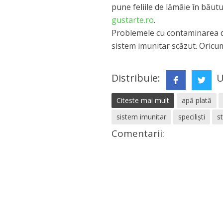
pune feliile de lămâie în băutu
gustarte.ro
.
Problemele cu contaminarea de 
sistem imunitar scăzut. Oricum
Distribuie:
U
Citeste mai mult
apă plată
sistem imunitar
specilişti
st
Comentarii: