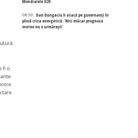
Mondialele U20
08:50
Dan Dungaciu îi atacă pe guvernanți în
plină criza energetică: 'Nici măcar prognoza
meteo nu o urmărești'
ăutură
 fi o
rante
intre
actare