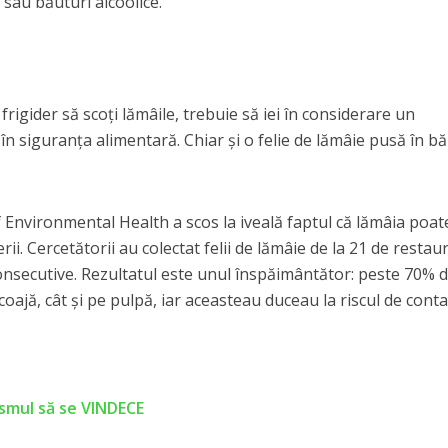
ă sau băuturi alcoolice.
 frigider să scoţi lămâile, trebuie să iei în considerare un
 în siguranţa alimentară. Chiar şi o felie de lămâie pusă în b
 Environmental Health a scos la iveală faptul că lămâia poate
i. Cercetătorii au colectat felii de lămâie de la 21 de restau
 consecutive. Rezultatul este unul înspăimântător: peste 70% d
coajă, cât şi pe pulpă, iar aceasteau duceau la riscul de cont
ismul să se VINDECE