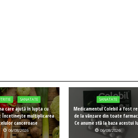
TRITIE
SANATATE
SANATATE
a care ajută în lupta cu
Medicamentul Colebil a fost re
: Încetinește multiplicarea
de la vânzare din toate farmaci
celulor canceroase
Ce anume stă la baza acestui l
06/08/2026
06/08/2026