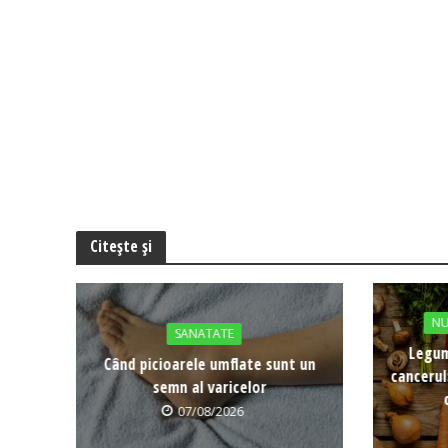
Citește și
NU
SANATATE
Legum
Când picioarele umflate sunt un
cancerul
semn al varicelor
07/08/2026