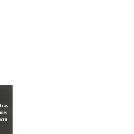
tras
ile:
ucru