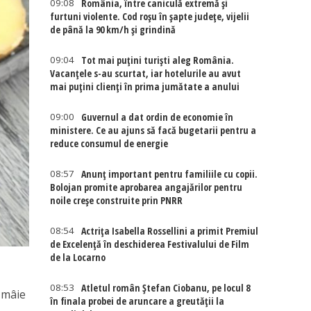
09:08
România, între caniculă extremă și
furtuni violente. Cod roșu în șapte județe, vijelii
de până la 90 km/h și grindină
09:04
Tot mai puțini turiști aleg România.
Vacanțele s-au scurtat, iar hotelurile au avut
mai puțini clienți în prima jumătate a anului
09:00
Guvernul a dat ordin de economie în
ministere. Ce au ajuns să facă bugetarii pentru a
reduce consumul de energie
08:57
Anunț important pentru familiile cu copii.
Bolojan promite aprobarea angajărilor pentru
noile creșe construite prin PNRR
08:54
Actriţa Isabella Rossellini a primit Premiul
de Excelenţă în deschiderea Festivalului de Film
de la Locarno
08:53
Atletul român Ștefan Ciobanu, pe locul 8
lămâie
în finala probei de aruncare a greutății la