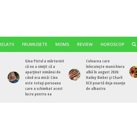
RELATII
FRUMUSETE
MOMS
REVIEW
HOROSCOP
Gina Pistol a mărturisit
Culoarea care
că nu a simțit că a
înlocuiește manichiura
aparținut nimănui de
albă în august 2026:
când era mică: Cine
Hailey Bieber și Charli
este totuși persoana
XCX poartă deja nuanțe
care a schimbat acest
de albastru
lucru pentru ea