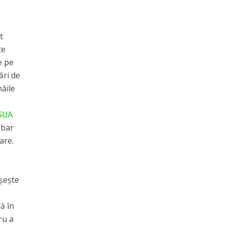
t
te
e pe
ări de
mâile
 SUA
 bar
are.
uşeşte
ă în
ru a