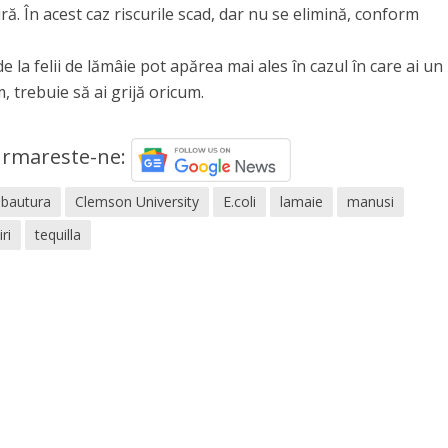
ră. În acest caz riscurile scad, dar nu se elimină, conform
la felii de lămâie pot apărea mai ales în cazul în care ai un
, trebuie să ai grijă oricum.
rmareste-ne:
bautura
Clemson University
E.coli
lamaie
manusi
iri
tequilla