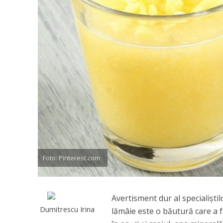
Foto: Pinterest.com
Avertisment dur al specialiştil
Dumitrescu Irina
lămâie este o băutură care a f