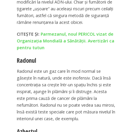
modificări la nivelul ADN-ului. Chiar şi fumătorii de
ţigarete „uşoare“ au aceleaşi riscuri precum ceilalţi
fumători, astfel că singura metodă de siguranţă
rămâne renunţarea la acest obicei.
CITEȘTE ȘI:
Parmezanul, noul PERICOL vizat de
Organizația Mondială a Sănătății. Avertizări ca
pentru tutun
Radonul
Radonul este un gaz care în mod normal se
găseşte în natură, unde este inofensiv. Dacă însă
concentraţia sa creşte într-un spaţiu închis şi este
inspirat, ajunge în plămâni şi îi distruge. Acesta
este prima cauză de cancer de plămâni la
nefumători. Radonul nu se poate vedea sau mirosi,
însă există teste speciale care pot măsura nivelul în
interiorul unei case, de exemplu.
Azbestul