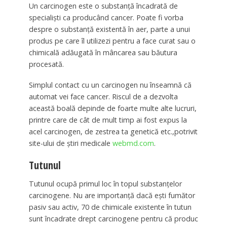
Un carcinogen este o substanţă încadrată de
specialişti ca producând cancer. Poate fi vorba
despre o substanţă existentă în aer, parte a unui
produs pe care îl utilizezi pentru a face curat sau o
chimicală adăugată în mâncarea sau băutura
procesată.
Simplul contact cu un carcinogen nu înseamnă că
automat vei face cancer. Riscul de a dezvolta
această boală depinde de foarte multe alte lucruri,
printre care de cât de mult timp ai fost expus la
acel carcinogen, de zestrea ta genetică etc.,potrivit
site-ului de ştiri medicale
webmd.com
.
Tutunul
Tutunul ocupă primul loc în topul substanţelor
carcinogene. Nu are importanţă dacă eşti fumător
pasiv sau activ, 70 de chimicale existente în tutun
sunt încadrate drept carcinogene pentru că produc