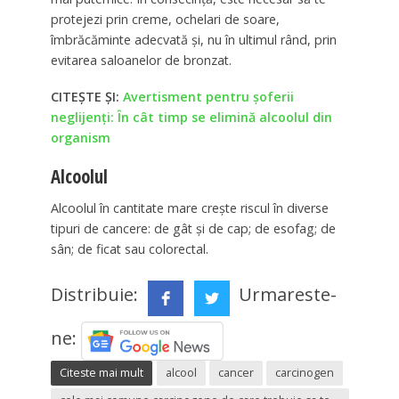
protejezi prin creme, ochelari de soare,
îmbrăcăminte adecvată şi, nu în ultimul rând, prin
evitarea saloanelor de bronzat.
CITEȘTE ȘI:
Avertisment pentru şoferii
neglijenţi: În cât timp se elimină alcoolul din
organism
Alcoolul
Alcoolul în cantitate mare creşte riscul în diverse
tipuri de cancere: de gât şi de cap; de esofag; de
sân; de ficat sau colorectal.
Distribuie:
Urmareste-
ne:
Citeste mai mult
alcool
cancer
carcinogen