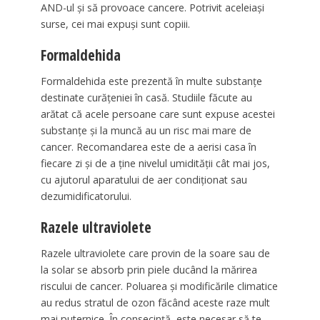
AND-ul şi să provoace cancere. Potrivit aceleiaşi
surse, cei mai expuşi sunt copiii.
Formaldehida
Formaldehida este prezentă în multe substanţe
destinate curăţeniei în casă. Studiile făcute au
arătat că acele persoane care sunt expuse acestei
substanţe şi la muncă au un risc mai mare de
cancer. Recomandarea este de a aerisi casa în
fiecare zi şi de a ţine nivelul umidităţii cât mai jos,
cu ajutorul aparatului de aer condiţionat sau
dezumidificatorului.
Razele ultraviolete
Razele ultraviolete care provin de la soare sau de
la solar se absorb prin piele ducând la mărirea
riscului de cancer. Poluarea şi modificările climatice
au redus stratul de ozon făcând aceste raze mult
mai puternice. În consecinţă, este necesar să te