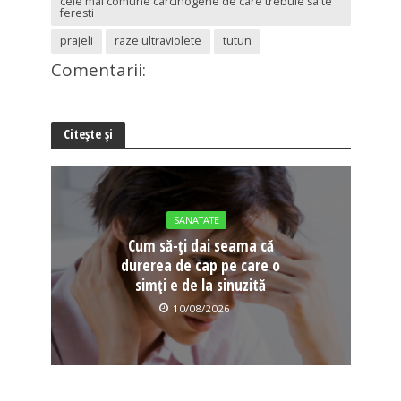
cele mai comune carcinogene de care trebuie sa te
feresti
prajeli
raze ultraviolete
tutun
Comentarii:
Citește și
SANATATE
Cum să-ți dai seama că
durerea de cap pe care o
simți e de la sinuzită
10/08/2026