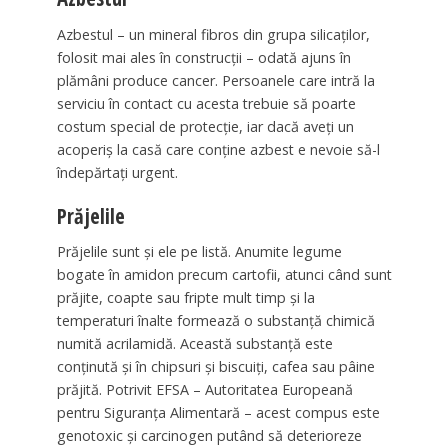
Azbestul – un mineral fibros din grupa silicaţilor,
folosit mai ales în construcţii – odată ajuns în
plămâni produce cancer. Persoanele care intră la
serviciu în contact cu acesta trebuie să poarte
costum special de protecţie, iar dacă aveţi un
acoperiş la casă care conţine azbest e nevoie să-l
îndepărtaţi urgent.
Prăjelile
Prăjelile sunt şi ele pe listă. Anumite legume
bogate în amidon precum cartofii, atunci când sunt
prăjite, coapte sau fripte mult timp şi la
temperaturi înalte formează o substanţă chimică
numită acrilamidă. Această substanţă este
conţinută şi în chipsuri şi biscuiţi, cafea sau pâine
prăjită. Potrivit EFSA – Autoritatea Europeană
pentru Siguranţa Alimentară – acest compus este
genotoxic şi carcinogen putând să deterioreze