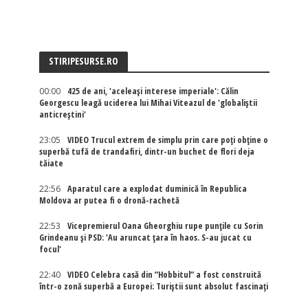
STIRIPESURSE.RO
00:00
425 de ani, 'aceleași interese imperiale': Călin
Georgescu leagă uciderea lui Mihai Viteazul de 'globaliștii
anticreștini'
23:05
VIDEO Trucul extrem de simplu prin care poți obține o
superbă tufă de trandafiri, dintr-un buchet de flori deja
tăiate
22:56
Aparatul care a explodat duminică în Republica
Moldova ar putea fi o dronă-rachetă
22:53
Vicepremierul Oana Gheorghiu rupe punțile cu Sorin
Grindeanu și PSD: 'Au aruncat țara în haos. S-au jucat cu
focul'
22:40
VIDEO Celebra casă din ”Hobbitul” a fost construită
într-o zonă superbă a Europei: Turiștii sunt absolut fascinați