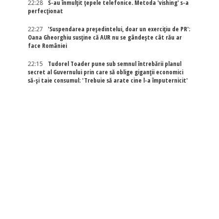
22:28
S-au înmulțit țepele telefonice. Metoda 'vishing' s-a
perfecționat
22:27
'Suspendarea președintelui, doar un exercițiu de PR':
Oana Gheorghiu susține că AUR nu se gândește cât rău ar
face României
22:15
Tudorel Toader pune sub semnul întrebării planul
secret al Guvernului prin care să oblige giganții economici
să-și taie consumul: 'Trebuie să arate cine l-a împuternicit'