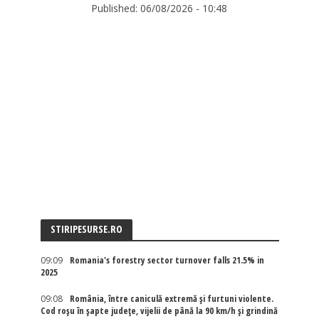
Published:
06/08/2026 - 10:48
STIRIPESURSE.RO
09:09
Romania's forestry sector turnover falls 21.5% in
2025
09:08
România, între caniculă extremă și furtuni violente.
Cod roșu în șapte județe, vijelii de până la 90 km/h și grindină