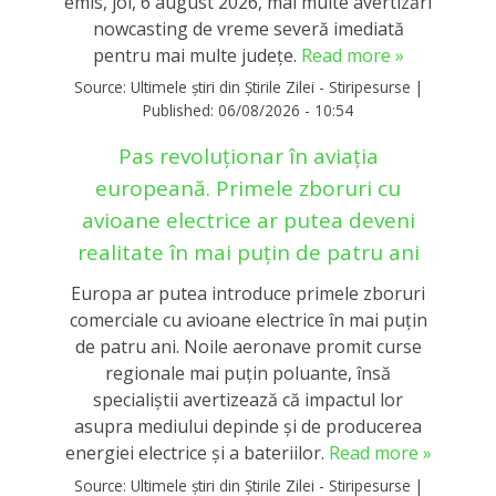
emis, joi, 6 august 2026, mai multe avertizări
nowcasting de vreme severă imediată
pentru mai multe județe.
Read more »
Source:
Ultimele știri din Știrile Zilei - Stiripesurse
|
Published:
06/08/2026 - 10:54
Pas revoluționar în aviația
europeană. Primele zboruri cu
avioane electrice ar putea deveni
realitate în mai puțin de patru ani
Europa ar putea introduce primele zboruri
comerciale cu avioane electrice în mai puțin
de patru ani. Noile aeronave promit curse
regionale mai puțin poluante, însă
specialiștii avertizează că impactul lor
asupra mediului depinde și de producerea
energiei electrice și a bateriilor.
Read more »
Source:
Ultimele știri din Știrile Zilei - Stiripesurse
|