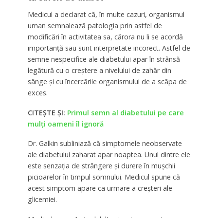
Medicul a declarat că, în multe cazuri, organismul
uman semnalează patologia prin astfel de
modificări în activitatea sa, cărora nu li se acordă
importanță sau sunt interpretate incorect. Astfel de
semne nespecifice ale diabetului apar în strânsă
legătură cu o creștere a nivelului de zahăr din
sânge și cu încercările organismului de a scăpa de
exces.
CITEȘTE ȘI:
Primul semn al diabetului pe care
mulți oameni îl ignoră
Dr. Galkin subliniază că simptomele neobservate
ale diabetului zaharat apar noaptea. Unul dintre ele
este senzația de strângere și durere în mușchii
picioarelor în timpul somnului. Medicul spune că
acest simptom apare ca urmare a creșteri ale
glicemiei.