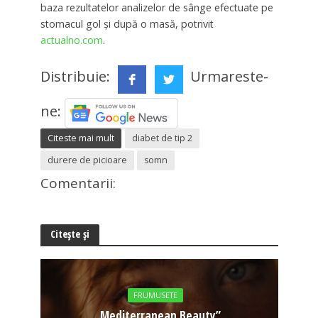
baza rezultatelor analizelor de sânge efectuate pe
stomacul gol și după o masă, potrivit
actualno.com
.
Distribuie:
Urmareste-
ne:
Citeste mai mult
diabet de tip 2
durere de picioare
somn
Comentarii:
Citește și
FRUMUSETE
„Mediterranean Beauty”,