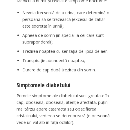
Medicul a numit și celelalte simptome nocturne:
Nevoia frecventă de a urina, care determină o
persoană să se trezească (excesul de zahăr
este excretat în urină);
Apneea de somn (în special la cei care sunt
supraponderali);
Trezirea noaptea cu senzația de lipsă de aer.
Transpirație abundentă noaptea;
Durere de cap după trezirea din somn.
Simptomele diabetului
Primele simptome ale diabetului sunt greutate în
cap, oboseală, oboseală, atenție afectată, puțin
mai târziu apare cataracta sau opacifierea
cristalinului, vederea se deteriorează (o persoană
vede un văl alb în fața ochilor).