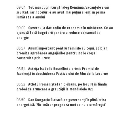
09:04
Tot mai puțini turiști aleg România. Vacanțele s-au
scurtat, iar hotelurile au avut mai puțini clienți în prima
jumătate a anului
09:00
Guvernul a dat ordin de economie în ministere. Ce au
ajuns să facă bugetarii pentru a reduce consumul de
energie
08:57
Anunț important pentru familiile cu copii. Bolojan
promite aprobarea angajărilor pentru noile creșe
construite prin PNRR
08:54
Actriţa Isabella Rossellini a primit Premiul de
Excelenţă în deschiderea Festivalului de Film de la Locarno
08:53
Atletul român Ștefan Ciobanu, pe locul 8 în finala
probei de aruncare a greutății la Mondialele U20
08:50
Dan Dungaciu îi atacă pe guvernanți în plină criza
energetică: 'Nici măcar prognoza meteo nu o urmărești'