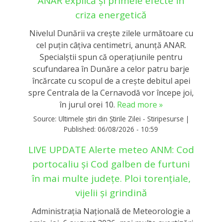
ANAR explică și primele efecte în
criza energetică
Nivelul Dunării va crește zilele următoare cu
cel puțin câțiva centimetri, anunță ANAR.
Specialștii spun că operaţiunile pentru
scufundarea în Dunăre a celor patru barje
încărcate cu scopul de a creşte debitul apei
spre Centrala de la Cernavodă vor începe joi,
în jurul orei 10.
Read more »
Source:
Ultimele știri din Știrile Zilei - Stiripesurse
|
Published:
06/08/2026 - 10:59
LIVE UPDATE Alerte meteo ANM: Cod
portocaliu și Cod galben de furtuni
în mai multe județe. Ploi torențiale,
vijelii și grindină
Administrația Națională de Meteorologie a