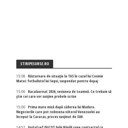
STIRIPESURSE.RO
15:08
Răsturnare de situație la TAS în cazul lui Cosmin
Matei: fotbalistul lui Sepsi, suspendat pentru dopaj
15:06
Bacalaureat 2026, sesiunea de toamnă. Ce trebuie să
știe cei care vor susține probele scrise
15:00
Prima mare miză după căderea lui Maduro.
Negocierile care pot redesena viitorul Venezuelei au
început la Caracas, proces susținut de SUA
14:52
Fostul șef DIICOT Felix Bănilă rupe contractul cu