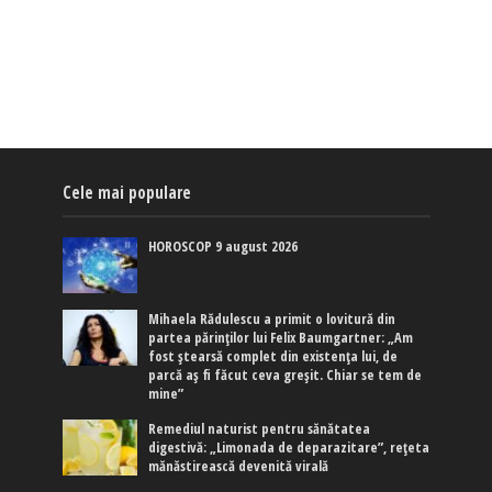
Cele mai populare
HOROSCOP 9 august 2026
Mihaela Rădulescu a primit o lovitură din
partea părinților lui Felix Baumgartner: „Am
fost ștearsă complet din existența lui, de
parcă aș fi făcut ceva greșit. Chiar se tem de
mine”
Remediul naturist pentru sănătatea
digestivă: „Limonada de deparazitare”, rețeta
mănăstirească devenită virală