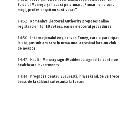
Spitalul Moinești și îl acuză pe primar: „Primăriile nu sunt
moșii, profesioniștii nu sunt vasali”
14:52
Romania's Electoral Authority proposes online
registration for EU voters, easier electoral procedures
14:50
Internaţionalul englez Ivan Toney, care a participat
la CM, pus sub acuzare în urma unei agresiuni într-un club
de noapte
14:47
Health Ministry sign 49 addenda signed to continue
healthcare investments
14:44
Prognoza pentru București, în weekend. Se va trece
brusc de la căldură sufocantă la furtuni