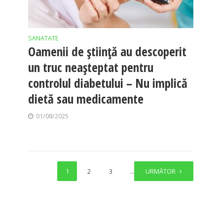
SANATATE
Oamenii de știință au descoperit
un truc neașteptat pentru
controlul diabetului – Nu implică
dietă sau medicamente
01/08/2025
1
2
3
…
URMĂTOR
7