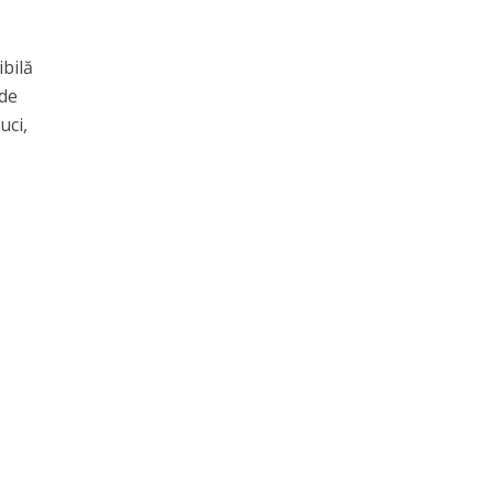
ibilă
 de
uci,