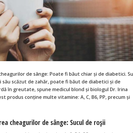
eagurilor de sânge: Poate fi băut chiar și de diabetici. S
i său scăzut de zahăr, poate fi băut de diabetici și de
dă în greutate, spune medicul blond și biologul Dr. Irina
est produs conține multe vitamine: A, C, B6, PP, precum și
ea cheagurilor de sânge: Sucul de roșii