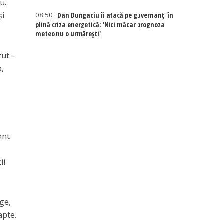
u.
și
08:50
Dan Dungaciu îi atacă pe guvernanți în
plină criza energetică: 'Nici măcar prognoza
meteo nu o urmărești'
zut –
a,
ant
ii
nge,
apte.