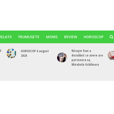
RELATII
FRUMUSETE
MOMS
REVIEW
HOROSCOP
l
Nicușor Dan a
HOROSCOP 6 august
dezvăluit ce avere are
2026
partenera sa,
e
Mirabela Grădinaru