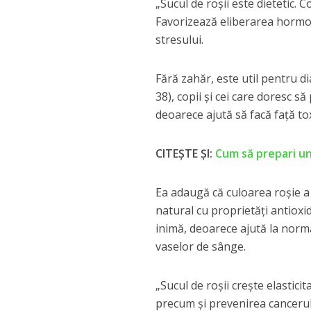
„Sucul de roșii este dietetic. 
Favorizează eliberarea hormonu
stresului.
Fără zahăr, este util pentru dia
38), copii și cei care doresc s
deoarece ajută să facă față tox
CITEȘTE ȘI:
Cum să prepari un 
Ea adaugă că culoarea roșie a 
natural cu proprietăți antioxi
inimă, deoarece ajută la normal
vaselor de sânge.
„Sucul de roșii crește elastic
precum și prevenirea cancerulu