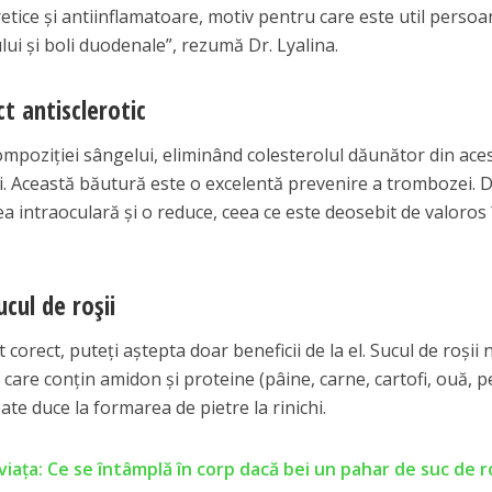
retice și antiinflamatoare, motiv pentru care este util persoa
lui și boli duodenale”, rezumă Dr. Lyalina.
ct antisclerotic
mpoziției sângelui, eliminând colesterolul dăunător din aces
. Această băutură este o excelentă prevenire a trombozei. 
 intraoculară și o reduce, ceea ce este deosebit de valoros 
cul de roșii
 corect, puteți aștepta doar beneficii de la el. Sucul de roșii 
are conțin amidon și proteine (pâine, carne, cartofi, ouă, p
ate duce la formarea de pietre la rinichi.
viaţa: Ce se întâmplă în corp dacă bei un pahar de suc de ro