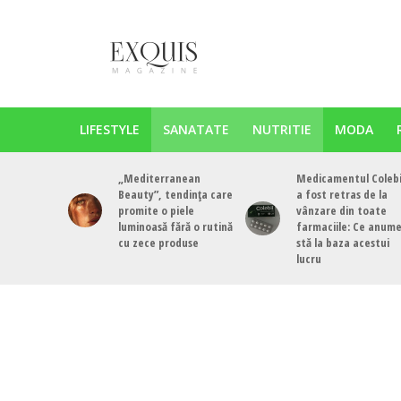
LIFESTYLE
SANATATE
NUTRITIE
MODA
„Mediterranean
Medicamentul Colebi
Beauty”, tendința care
a fost retras de la
promite o piele
vânzare din toate
luminoasă fără o rutină
farmaciile: Ce anum
cu zece produse
stă la baza acestui
lucru