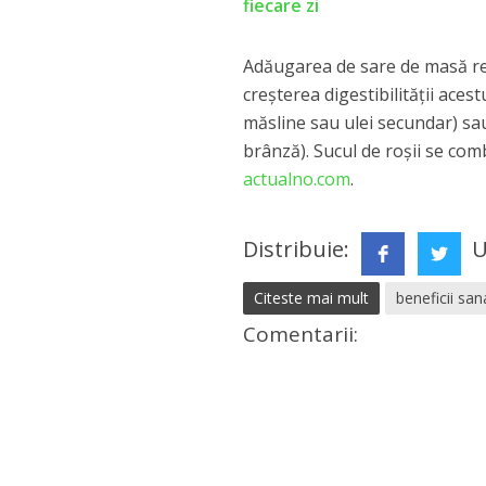
fiecare zi
Adăugarea de sare de masă redu
creșterea digestibilității ace
măsline sau ulei secundar) sa
brânză). Sucul de roșii se com
actualno.com
.
Distribuie:
U
Citeste mai mult
beneficii san
Comentarii: