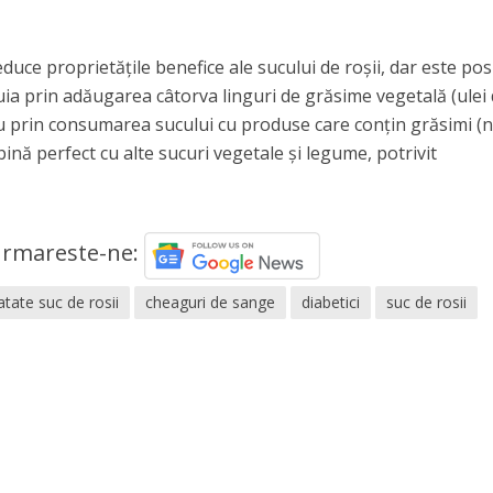
ce proprietățile benefice ale sucului de roșii, dar este pos
stuia prin adăugarea câtorva linguri de grăsime vegetală (ulei
u prin consumarea sucului cu produse care conțin grăsimi (n
bină perfect cu alte sucuri vegetale și legume, potrivit
rmareste-ne:
atate suc de rosii
cheaguri de sange
diabetici
suc de rosii