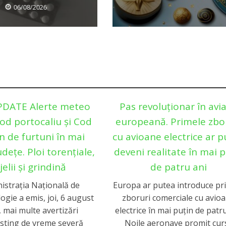
06/08/2026
PDATE Alerte meteo
Pas revoluționar în avia
od portocaliu și Cod
europeană. Primele zbo
n de furtuni în mai
cu avioane electrice ar 
dețe. Ploi torențiale,
deveni realitate în mai p
ijelii și grindină
de patru ani
istrația Națională de
Europa ar putea introduce pr
gie a emis, joi, 6 august
zboruri comerciale cu avio
 mai multe avertizări
electrice în mai puțin de patru
sting de vreme severă
Noile aeronave promit cur