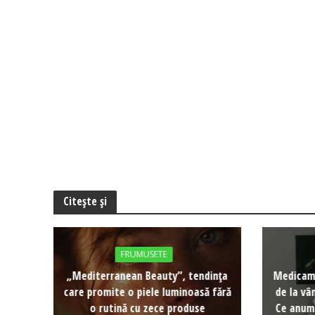
Citește și
FRUMUSETE
„Mediterranean Beauty”, tendința
Medicame
care promite o piele luminoasă fără
de la vâ
o rutină cu zece produse
Ce anume