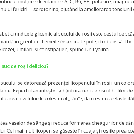
Conține o mulțime de vitamine A, C, B6, PP, potasiu și magnezi
lui fericirii – serotonina, ajutând la ameliorarea tensiunii 
betici (indicele glicemic al sucului de roșii este destul de scă
ă piardă în greutate. Femeile însărcinate pot și trebuie să-l be
icozei, umflării și constipației”, spune Dr. Lyalina.
suc de roșii delicios?
sucului se datorează prezenței licopenului în roșii, un color
dante. Expertul amintește că băutura reduce riscul bolilor de
izarea nivelului de colesterol „rău” și la creșterea elasticităț
itatea vaselor de sânge și reduce formarea cheagurilor de sâ
i. Cel mai mult licopen se găsește în coaja și roșiile prea co