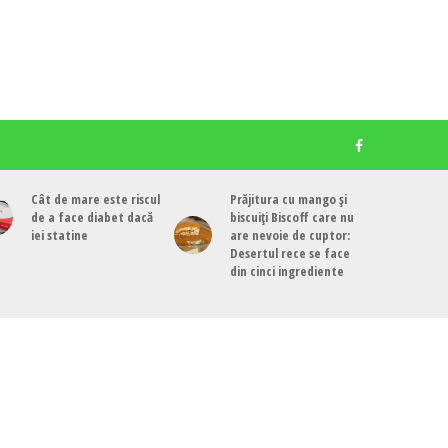
Cât de mare este riscul
Prăjitura cu mango și
de a face diabet dacă
biscuiți Biscoff care nu
iei statine
are nevoie de cuptor:
Desertul rece se face
din cinci ingrediente