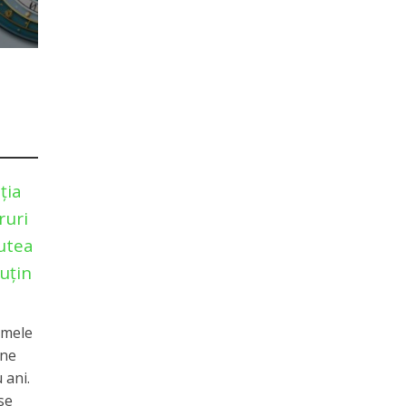
ția
ruri
putea
uțin
imele
ane
 ani.
se