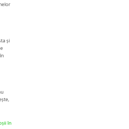
nelor
ta și
De
în
nu
ește,
şii în