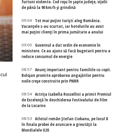
furtuni violente. Cod roșu în șapte județe, vijelii
de până la 90 km/h și grindină
09:04
Tot mai puțini turiști aleg România.
Vacanțele s-au scurtat, iar hotelurile au avut
mai puțini clienți în prima jumătate a anului
09:00
Guvernul a dat ordin de economie în
ministere. Ce au ajuns să facă bugetarii pentru a
reduce consumul de energie
08:57
Anunț important pentru familiile cu copii.
ucul
Bolojan promite aprobarea angajărilor pentru
noile creșe construite prin PNRR
08:54
Actriţa Isabella Rossellini a primit Premiul
de Excelenţă în deschiderea Festivalului de Film
de la Locarno
08:53
Atletul român Ștefan Ciobanu, pe locul 8
în finala probei de aruncare a greutății la
Mondialele U20