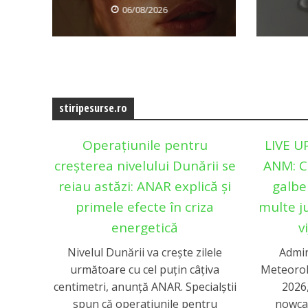
06/08/2026
stiripesurse.ro
Operațiunile pentru
LIVE U
creșterea nivelului Dunării se
ANM: C
reiau astăzi: ANAR explică și
galbe
primele efecte în criza
multe ju
energetică
v
Nivelul Dunării va crește zilele
Admin
următoare cu cel puțin câțiva
Meteorolo
centimetri, anunță ANAR. Specialștii
2026,
spun că operaţiunile pentru
nowca