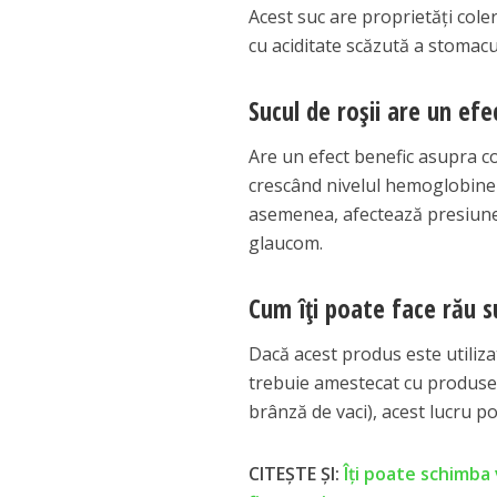
Acest suc are proprietăți cole
cu aciditate scăzută a stomacu
Sucul de roșii are un efe
Are un efect benefic asupra co
crescând nivelul hemoglobinei
asemenea, afectează presiunea
glaucom.
Cum îți poate face rău su
Dacă acest produs este utilizat
trebuie amestecat cu produse c
brânză de vaci), acest lucru po
CITEȘTE ȘI:
Îţi poate schimba 