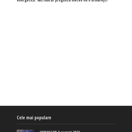
energetică: 'Nici măcar prognoza meteo nu o urmărești'
Cele mai populare