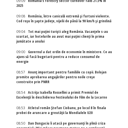
09:09
Romania's forestry sector turnover falls 21.5% in
2025
09:08
România, între caniculă extremă și furtuni violente.
Cod roșu în șapte județe, vijelii de până la 90 km/h și grindină
09:04
Tot mai puțini turiști aleg România. Vacanțele s-au
scurtat, iar hotelurile au avut mai puțini clienți în prima
jumătate a anului
09:00
Guvernul a dat ordin de economie în ministere. Ce au
ajuns să facă bugetarii pentru a reduce consumul de
energie
08:57
Anunț important pentru familiile cu copii. Bolojan
promite aprobarea angajărilor pentru noile creșe
construite prin PNRR
08:54
Actriţa Isabella Rossellini a primit Premiul de
Excelenţă în deschiderea Festivalului de Film de la Locarno
08:53
Atletul român Ștefan Ciobanu, pe locul 8 în finala
probei de aruncare a greutății la Mondialele U20
08:50
Dan Dungaciu îi atacă pe guvernanți în plină criza