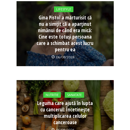
LIFESTYLE
Gina Pistol a mărturisit că
nu a simțit că a aparținut
nimănui de când era mică:
Cine este totuși persoana
care a schimbat acest lucru
pentru ea
06/08/2026
NUTRITIE
SANATATE
Leguma care ajută în lupta
cu cancerul: Încetinește
multiplicarea celulor
canceroase
06/08/2026