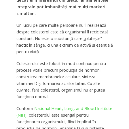
decât eliminarea lui din dietă, iar alimentele
integrale pot îmbunătăți mai mulți markeri
simultan.
Un lucru pe care multe persoane nu îl realizează
despre colesterol este că organismul îl reciclează
constant. Nu este o substanță care „plutește”
haotic în sânge, ci una extrem de activă și esențială
pentru viață.
Colesterolul este folosit în mod continuu pentru
procese vitale precum producția de hormoni,
construirea membranelor celulare, sinteza
vitaminei D și formarea acizilor biliari. Cu alte
cuvinte, fără colesterol, organismul nu ar putea
funcționa normal.
Conform
National Heart, Lung, and Blood Institute
(NIH)
, colesterolul este esențial pentru
funcționarea organismului, fiind implicat în
producția de hormoni, vitamina D și substanțe