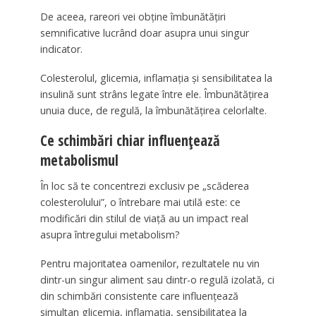
De aceea, rareori vei obține îmbunătățiri
semnificative lucrând doar asupra unui singur
indicator.
Colesterolul, glicemia, inflamația și sensibilitatea la
insulină sunt strâns legate între ele. Îmbunătățirea
unuia duce, de regulă, la îmbunătățirea celorlalte.
Ce schimbări chiar influențează
metabolismul
În loc să te concentrezi exclusiv pe „scăderea
colesterolului”, o întrebare mai utilă este: ce
modificări din stilul de viață au un impact real
asupra întregului metabolism?
Pentru majoritatea oamenilor, rezultatele nu vin
dintr-un singur aliment sau dintr-o regulă izolată, ci
din schimbări consistente care influențează
simultan glicemia, inflamația, sensibilitatea la