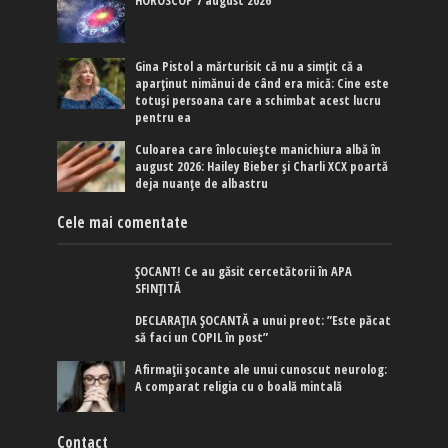
HOROSCOP 7 august 2026
Gina Pistol a mărturisit că nu a simțit că a
aparținut nimănui de când era mică: Cine este
totuși persoana care a schimbat acest lucru
pentru ea
Culoarea care înlocuiește manichiura albă în
august 2026: Hailey Bieber și Charli XCX poartă
deja nuanțe de albastru
Cele mai comentate
ȘOCANT! Ce au găsit cercetătorii în APA
SFINȚITĂ
DECLARAȚIA ȘOCANTĂ a unui preot: ”Este păcat
să faci un COPIL în post”
Afirmaţii şocante ale unui cunoscut neurolog:
A comparat religia cu o boală mintală
Contact