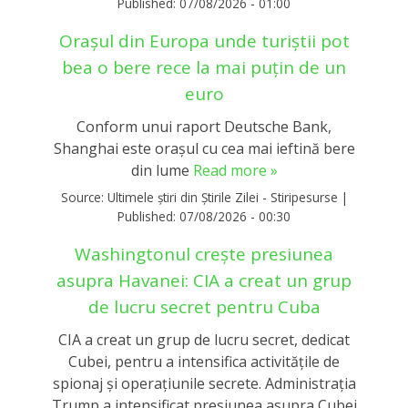
Published:
07/08/2026 - 01:00
Orașul din Europa unde turiștii pot
bea o bere rece la mai puțin de un
euro
Conform unui raport Deutsche Bank,
Shanghai este orașul cu cea mai ieftină bere
din lume
Read more »
Source:
Ultimele știri din Știrile Zilei - Stiripesurse
|
Published:
07/08/2026 - 00:30
Washingtonul creşte presiunea
asupra Havanei: CIA a creat un grup
de lucru secret pentru Cuba
CIA a creat un grup de lucru secret, dedicat
Cubei, pentru a intensifica activitățile de
spionaj și operațiunile secrete. Administrația
Trump a intensificat presiunea asupra Cubei