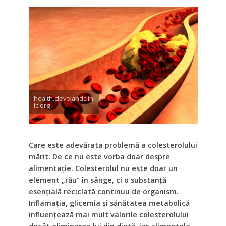
health.clevelandclin
ic.org
Care este adevărata problemă a colesterolului
mărit: De ce nu este vorba doar despre
alimentație. Colesterolul nu este doar un
element „rău” în sânge, ci o substanță
esențială reciclată continuu de organism.
Inflamația, glicemia și sănătatea metabolică
influențează mai mult valorile colesterolului