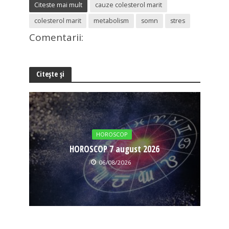
Citeste mai mult
cauze colesterol marit
colesterol marit
metabolism
somn
stres
Comentarii:
Citește și
HOROSCOP
HOROSCOP 7 august 2026
06/08/2026