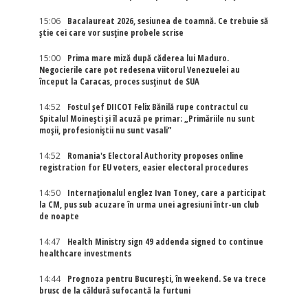
15:06
Bacalaureat 2026, sesiunea de toamnă. Ce trebuie să
știe cei care vor susține probele scrise
15:00
Prima mare miză după căderea lui Maduro.
Negocierile care pot redesena viitorul Venezuelei au
început la Caracas, proces susținut de SUA
14:52
Fostul șef DIICOT Felix Bănilă rupe contractul cu
Spitalul Moinești și îl acuză pe primar: „Primăriile nu sunt
moșii, profesioniștii nu sunt vasali”
14:52
Romania's Electoral Authority proposes online
registration for EU voters, easier electoral procedures
14:50
Internaţionalul englez Ivan Toney, care a participat
la CM, pus sub acuzare în urma unei agresiuni într-un club
de noapte
14:47
Health Ministry sign 49 addenda signed to continue
healthcare investments
14:44
Prognoza pentru București, în weekend. Se va trece
brusc de la căldură sufocantă la furtuni