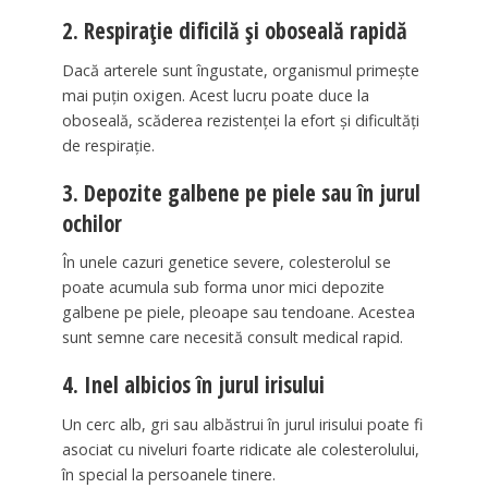
2. Respirație dificilă și oboseală rapidă
Dacă arterele sunt îngustate, organismul primește
mai puțin oxigen. Acest lucru poate duce la
oboseală, scăderea rezistenței la efort și dificultăți
de respirație.
3. Depozite galbene pe piele sau în jurul
ochilor
În unele cazuri genetice severe, colesterolul se
poate acumula sub forma unor mici depozite
galbene pe piele, pleoape sau tendoane. Acestea
sunt semne care necesită consult medical rapid.
4. Inel albicios în jurul irisului
Un cerc alb, gri sau albăstrui în jurul irisului poate fi
asociat cu niveluri foarte ridicate ale colesterolului,
în special la persoanele tinere.