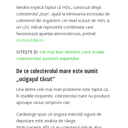
Medicii explică faptul că HDL, cunoscut drept
colesterolul „bun”, ajută la eliminarea excesului de
colesterol din organism. Un nivel scăzut de HDL și
un LDL ridicat reprezintă combinația care
favorizează apariția aterosclerozei, potrivit
doctorulzilei.ro
.
CITEȘTE ȘI:
Cel mai bun aliment care scade
colesterolul, potrivit experților
De ce colesterolul mare este numit
„ucigașul tăcut”
Una dintre cele mai mari probleme este faptul că,
în stadiile incipiente, colesterolul mare nu produce
aproape niciun simptom clar.
Cardiologii spun că singura metodă sigură de
depistare este analiza de sânge.
Mulți pacienți află că au colesterol ridicat abia