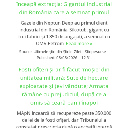
înceapă extracția: Gigantul industrial
din România care a semnat primul
Gazele din Neptun Deep au primul client
industrial din România. Silcotub, gigant cu
trei fabrici și 1.850 de angajați, a semnat cu
OMV Petrom.
Read more »
Source:
Ultimele știri din Știrile Zilei - Stiripesurse
|
Published:
08/08/2026 - 12:51
Foști ofițeri și-ar fi făcut 'moșie' din
unitatea militară: Sute de hectare
exploatate și țevi vândute; Armata
rămâne cu prejudiciul, după ce a
omis să ceară banii înapoi
MApN încearcă să recupereze peste 350.000
de lei de la foști ofițeri, dar Tribunalul a
constatat prescripția după o anchetă internă