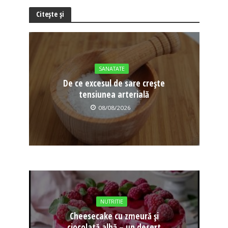
Citește și
SANATATE
De ce excesul de sare crește
tensiunea arterială
08/08/2026
NUTRITIE
Cheesecake cu zmeură și
ciocolată albă – un desert