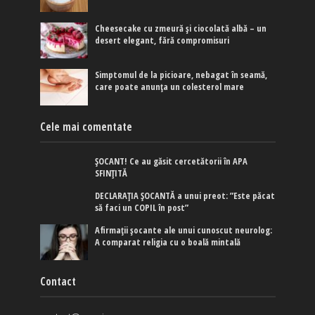
Cheesecake cu zmeură și ciocolată albă – un
desert elegant, fără compromisuri
Simptomul de la picioare, nebagat în seamă,
care poate anunța un colesterol mare
Cele mai comentate
ȘOCANT! Ce au găsit cercetătorii în APA
SFINȚITĂ
DECLARAȚIA ȘOCANTĂ a unui preot: ”Este păcat
să faci un COPIL în post”
Afirmaţii şocante ale unui cunoscut neurolog:
A comparat religia cu o boală mintală
Contact