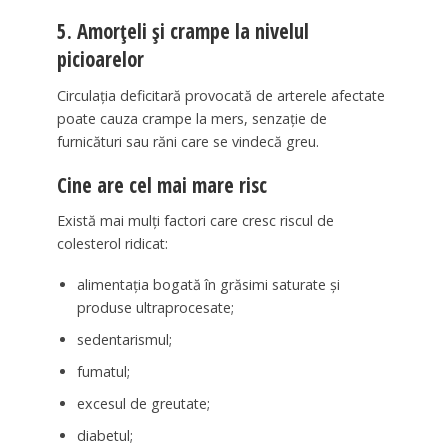
5. Amorțeli și crampe la nivelul
picioarelor
Circulația deficitară provocată de arterele afectate
poate cauza crampe la mers, senzație de
furnicături sau răni care se vindecă greu.
Cine are cel mai mare risc
Există mai mulți factori care cresc riscul de
colesterol ridicat:
alimentația bogată în grăsimi saturate și
produse ultraprocesate;
sedentarismul;
fumatul;
excesul de greutate;
diabetul;