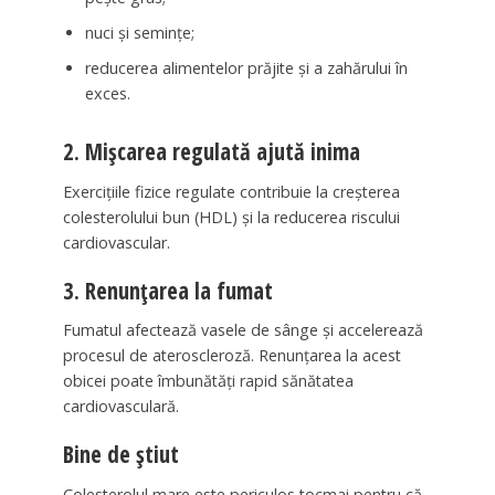
nuci și semințe;
reducerea alimentelor prăjite și a zahărului în
exces.
2. Mișcarea regulată ajută inima
Exercițiile fizice regulate contribuie la creșterea
colesterolului bun (HDL) și la reducerea riscului
cardiovascular.
3. Renunțarea la fumat
Fumatul afectează vasele de sânge și accelerează
procesul de ateroscleroză. Renunțarea la acest
obicei poate îmbunătăți rapid sănătatea
cardiovasculară.
Bine de știut
Colesterolul mare este periculos tocmai pentru că