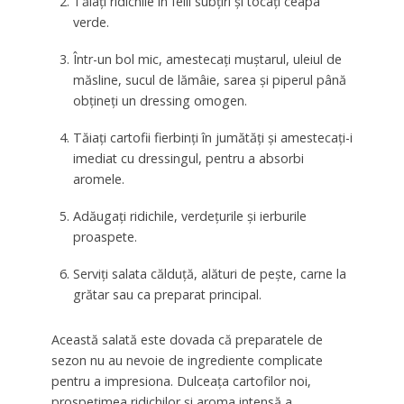
Tăiați ridichile în felii subțiri și tocați ceapa
verde.
Într-un bol mic, amestecați muștarul, uleiul de
măsline, sucul de lămâie, sarea și piperul până
obțineți un dressing omogen.
Tăiați cartofii fierbinți în jumătăți și amestecați-i
imediat cu dressingul, pentru a absorbi
aromele.
Adăugați ridichile, verdețurile și ierburile
proaspete.
Serviți salata călduță, alături de pește, carne la
grătar sau ca preparat principal.
Această salată este dovada că preparatele de
sezon nu au nevoie de ingrediente complicate
pentru a impresiona. Dulceața cartofilor noi,
prospețimea ridichilor și aroma intensă a