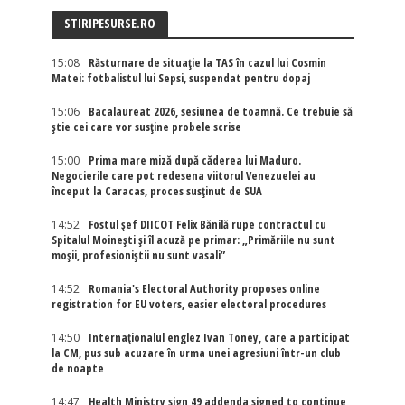
STIRIPESURSE.RO
15:08
Răsturnare de situație la TAS în cazul lui Cosmin
Matei: fotbalistul lui Sepsi, suspendat pentru dopaj
15:06
Bacalaureat 2026, sesiunea de toamnă. Ce trebuie să
știe cei care vor susține probele scrise
15:00
Prima mare miză după căderea lui Maduro.
Negocierile care pot redesena viitorul Venezuelei au
început la Caracas, proces susținut de SUA
14:52
Fostul șef DIICOT Felix Bănilă rupe contractul cu
Spitalul Moinești și îl acuză pe primar: „Primăriile nu sunt
moșii, profesioniștii nu sunt vasali”
14:52
Romania's Electoral Authority proposes online
registration for EU voters, easier electoral procedures
14:50
Internaţionalul englez Ivan Toney, care a participat
la CM, pus sub acuzare în urma unei agresiuni într-un club
de noapte
14:47
Health Ministry sign 49 addenda signed to continue