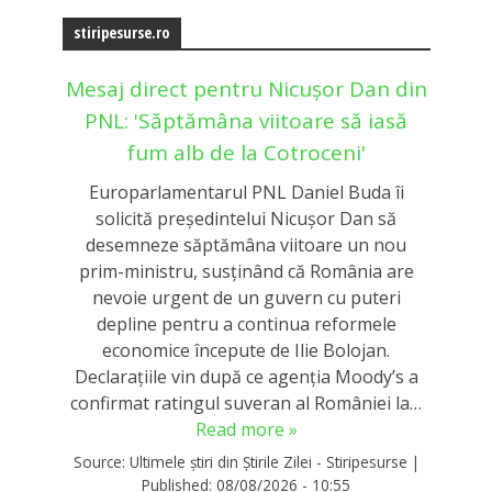
stiripesurse.ro
Mesaj direct pentru Nicușor Dan din
PNL: 'Săptămâna viitoare să iasă
fum alb de la Cotroceni'
Europarlamentarul PNL Daniel Buda îi
solicită președintelui Nicușor Dan să
desemneze săptămâna viitoare un nou
prim-ministru, susținând că România are
nevoie urgent de un guvern cu puteri
depline pentru a continua reformele
economice începute de Ilie Bolojan.
Declarațiile vin după ce agenția Moody’s a
confirmat ratingul suveran al României la…
Read more »
Source:
Ultimele știri din Știrile Zilei - Stiripesurse
|
Published:
08/08/2026 - 10:55