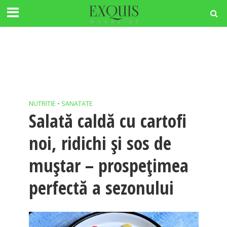
NUTRITIE
•
SANATATE
Salată caldă cu cartofi
noi, ridichi și sos de
muștar – prospețimea
perfectă a sezonului