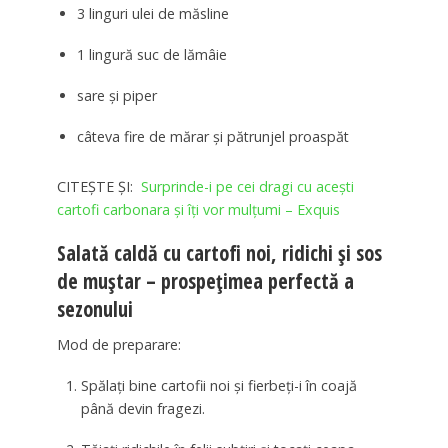
3 linguri ulei de măsline
1 lingură suc de lămâie
sare și piper
câteva fire de mărar și pătrunjel proaspăt
CITEȘTE ȘI:
Surprinde-i pe cei dragi cu acești
cartofi carbonara și îți vor mulțumi – Exquis
Salată caldă cu cartofi noi, ridichi și sos
de muștar – prospețimea perfectă a
sezonului
Mod de preparare:
Spălați bine cartofii noi și fierbeți-i în coajă
până devin fragezi.