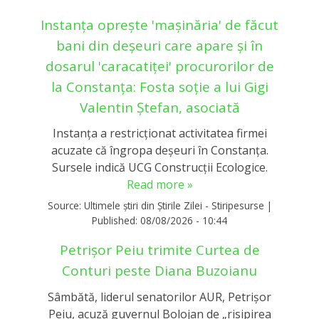
Instanța oprește 'mașinăria' de făcut
bani din deșeuri care apare și în
dosarul 'caracatiței' procurorilor de
la Constanța: Fosta soție a lui Gigi
Valentin Ștefan, asociată
Instanța a restricționat activitatea firmei
acuzate că îngropa deșeuri în Constanța.
Sursele indică UCG Construcții Ecologice.
Read more »
Source:
Ultimele știri din Știrile Zilei - Stiripesurse
|
Published:
08/08/2026 - 10:44
Petrișor Peiu trimite Curtea de
Conturi peste Diana Buzoianu
Sâmbătă, liderul senatorilor AUR, Petrișor
Peiu, acuză guvernul Bolojan de „risipirea