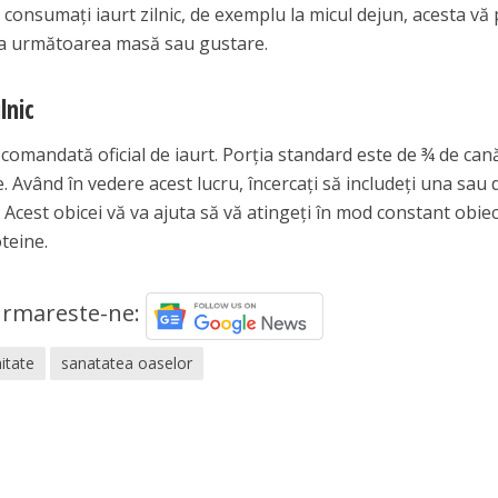
ă consumați iaurt zilnic, de exemplu la micul dejun, acesta vă
ă la următoarea masă sau gustare.
lnic
recomandată oficial de iaurt. Porția standard este de ¾ de can
 Având în vedere acest lucru, încercați să includeți una sau
ă. Acest obicei vă va ajuta să vă atingeți în mod constant obiec
oteine.
rmareste-ne:
itate
sanatatea oaselor