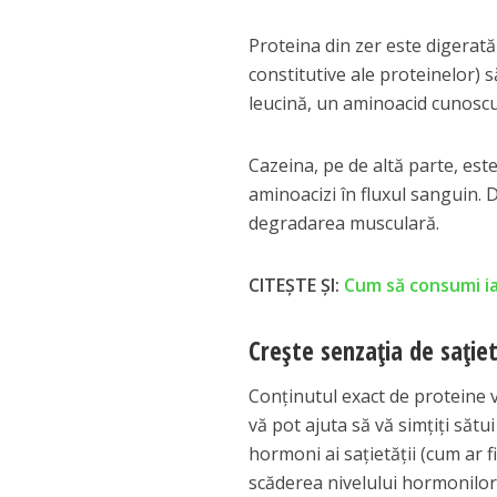
Proteina din zer este digerată
constitutive ale proteinelor) 
leucină, un aminoacid cunoscu
Cazeina, pe de altă parte, est
aminoacizi în fluxul sanguin.
degradarea musculară.
CITEȘTE ȘI:
Cum să consumi ia
Crește senzația de sație
Conținutul exact de proteine va
vă pot ajuta să vă simțiți săt
hormoni ai sațietății (cum ar 
scăderea nivelului hormonilor 