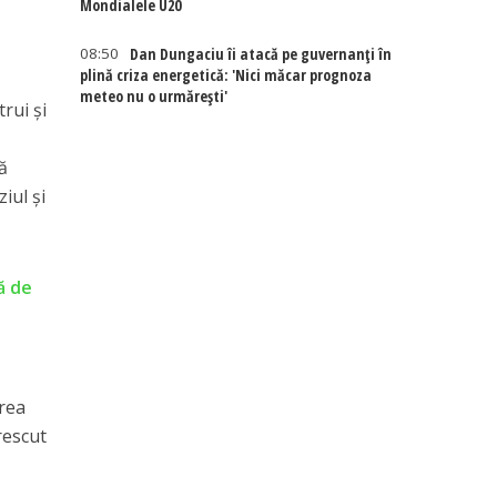
Mondialele U20
08:50
Dan Dungaciu îi atacă pe guvernanți în
plină criza energetică: 'Nici măcar prognoza
meteo nu o urmărești'
rui și
nă
iul și
ă de
prea
rescut