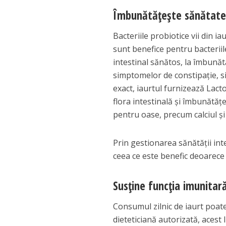
Îmbunătățește sănătate
Bacteriile probiotice vii din i
sunt benefice pentru bacterii
intestinal sănătos, la îmbunătă
simptomelor de constipație, sin
exact, iaurtul furnizează Lacto
flora intestinală și îmbunătă
pentru oase, precum calciul ș
Prin gestionarea sănătății inte
ceea ce este benefic deoarece
Susține funcția imunitar
Consumul zilnic de iaurt poate
dieteticiană autorizată, acest