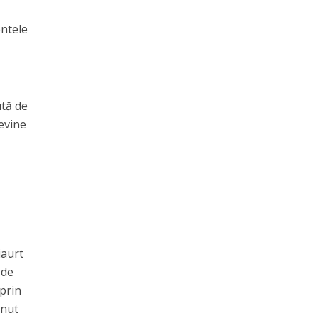
entele
ută de
evine
iaurt
 de
 prin
inut