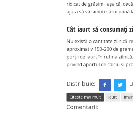
ridicat de grăsimi, așa că, dac
ajuta să vă simțiți sătui pân
Cât iaurt să consumați zi
Nu există o cantitate zilnică 
aproximativ 150-200 de grame.
porții de iaurt în rutina zilnic
privind aportul de calciu și pr
Distribuie:
U
Citeste mai mult
iaurt
imun
Comentarii: