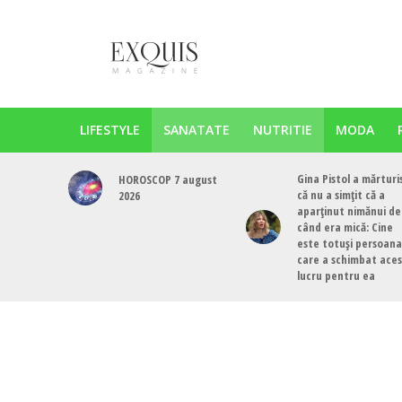
LIFESTYLE
SANATATE
NUTRITIE
MODA
Gina Pistol a mărturi
HOROSCOP 7 august
că nu a simțit că a
2026
aparținut nimănui de
când era mică: Cine
este totuși persoana
care a schimbat ace
lucru pentru ea