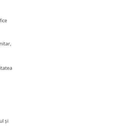
fice
nitar,
itatea
l și