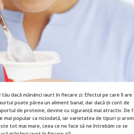
tău dacă mănânci iaurt în fiecare zi: Efectul pe care îl are
 Iaurtul poate părea un aliment banal, dar dacă ții cont de
aportul de proteine, devine cu siguranță mai atractiv. De f
 mai popular ca niciodată, iar varietatea de tipuri și aro
 este tot mai mare, ceea ce ne face să ne întrebăm ce se
că mănânci iaurt în fiecare zi?