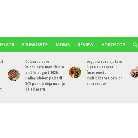
RELATII
FRUMUSETE
MOMS
REVIEW
HOROSCOP
sit
Culoarea care
Leguma care ajută în
înlocuiește manichiura
lupta cu cancerul:
albă în august 2026:
Încetinește
Hailey Bieber și Charli
multiplicarea celulor
XCX poartă deja nuanțe
canceroase
st
de albastru