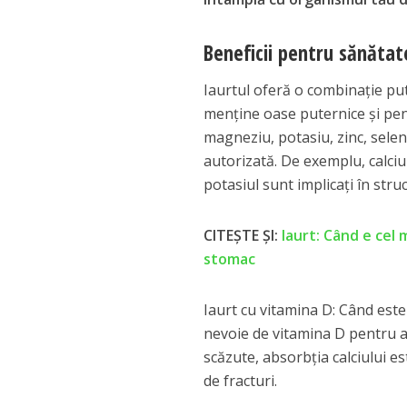
Beneficii pentru sănătat
Iaurtul oferă o combinație pu
menține oase puternice și pen
magneziu, potasiu, zinc, seleni
autorizată. De exemplu, calciu
potasiul sunt implicați în stru
CITEȘTE ȘI:
Iaurt: Când e cel
stomac
Iaurt cu vitamina D: Când este
nevoie de vitamina D pentru a 
scăzute, absorbția calciului es
de fracturi.