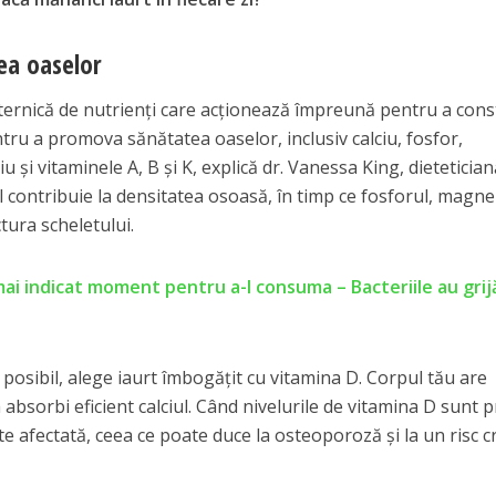
ea oaselor
ternică de nutrienți care acționează împreună pentru a const
tru a promova sănătatea oaselor, inclusiv calciu, fosfor,
u și vitaminele A, B și K, explică dr. Vanessa King, dieteticia
l contribuie la densitatea osoasă, în timp ce fosforul, magnez
ctura scheletului.
 mai indicat moment pentru a-l consuma – Bacteriile au grij
 posibil, alege iaurt îmbogățit cu vitamina D. Corpul tău are
absorbi eficient calciul. Când nivelurile de vitamina D sunt 
te afectată, ceea ce poate duce la osteoporoză și la un risc c