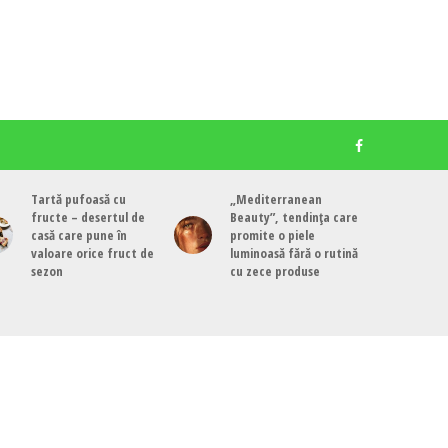
Tartă pufoasă cu
„Mediterranean
fructe – desertul de
Beauty”, tendința care
casă care pune în
promite o piele
valoare orice fruct de
luminoasă fără o rutină
sezon
cu zece produse