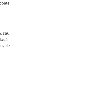
 poate
ă, sau
 două
tivele