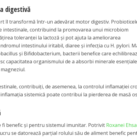
a digestivă
aurt îl transformă într-un adevărat motor digestiv. Probioticel
le intestinale, contribuind la promovarea unui microbiom
țirea toleranței la lactoză și pot ajuta la ameliorarea
dromul intestinului iritabil, diaree și infecția cu H. pylori. M
bacillus și Bifidobacterium, bacterii benefice care echilibrea
țesc capacitatea organismului de a absorbi minerale esențial
i magneziul.
stinale, contribuiți, de asemenea, la controlul inflamației cr
 inflamația sistemică poate contribui la pierderea de masă o
ă
 fi benefic și pentru sistemul imunitar. Potrivit
Roxanei Ehsa
 lucru se datorează parțial rolului său de aliment benefic pen