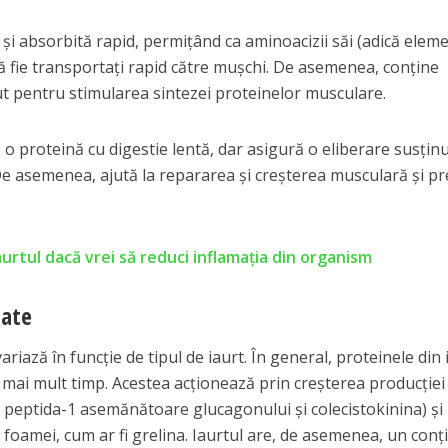
 și absorbită rapid, permițând ca aminoacizii săi (adică elem
să fie transportați rapid către mușchi. De asemenea, conține
t pentru stimularea sintezei proteinelor musculare.
e o proteină cu digestie lentă, dar asigură o eliberare susțin
 De asemenea, ajută la repararea și creșterea musculară și pr
urtul dacă vrei să reduci inflamația din organism
tate
riază în funcție de tipul de iaurt. În general, proteinele din 
ui mai mult timp. Acestea acționează prin creșterea producției
fi peptida-1 asemănătoare glucagonului și colecistokinina) și
foamei, cum ar fi grelina. Iaurtul are, de asemenea, un conț