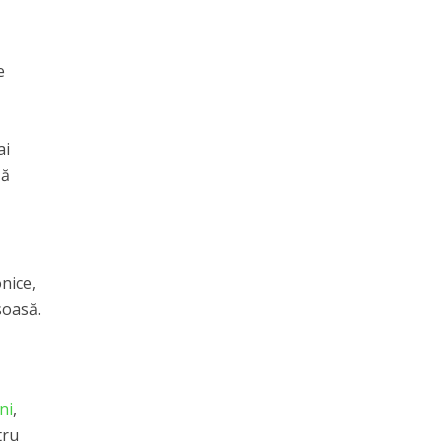
e
ai
ză
e
onice,
soasă.
ni
,
tru