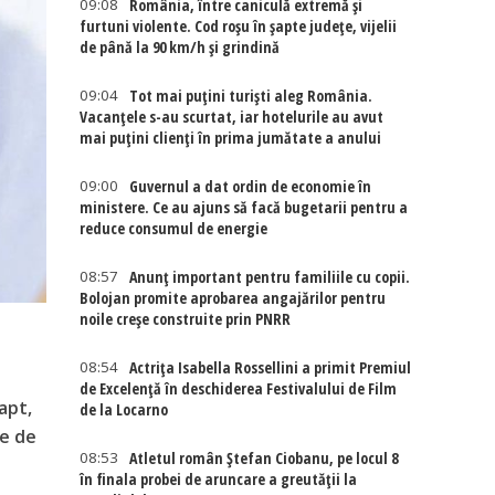
09:08
România, între caniculă extremă și
furtuni violente. Cod roșu în șapte județe, vijelii
de până la 90 km/h și grindină
09:04
Tot mai puțini turiști aleg România.
Vacanțele s-au scurtat, iar hotelurile au avut
mai puțini clienți în prima jumătate a anului
09:00
Guvernul a dat ordin de economie în
ministere. Ce au ajuns să facă bugetarii pentru a
reduce consumul de energie
08:57
Anunț important pentru familiile cu copii.
Bolojan promite aprobarea angajărilor pentru
noile creșe construite prin PNRR
08:54
Actriţa Isabella Rossellini a primit Premiul
de Excelenţă în deschiderea Festivalului de Film
apt,
de la Locarno
me de
08:53
Atletul român Ștefan Ciobanu, pe locul 8
în finala probei de aruncare a greutății la