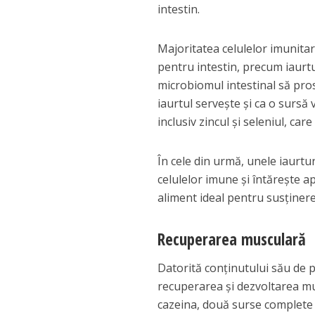
intestin.
Majoritatea celulelor imunitar
pentru intestin, precum iaurtu
microbiomul intestinal să pro
iaurtul servește și ca o sursă
inclusiv zincul și seleniul, ca
În cele din urmă, unele iaurtur
celulelor imune și întărește a
aliment ideal pentru susținere
Recuperarea musculară
Datorită conținutului său de p
recuperarea și dezvoltarea mu
cazeina, două surse complete d