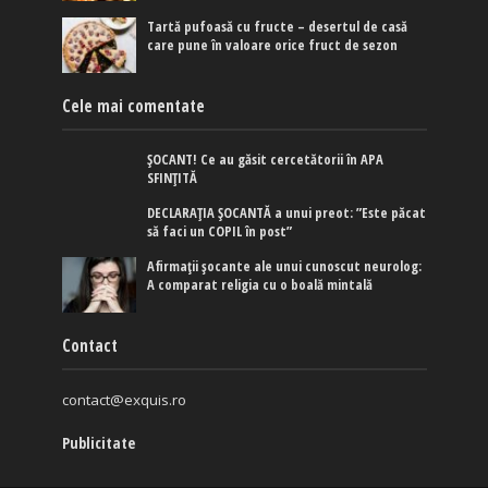
Tartă pufoasă cu fructe – desertul de casă
care pune în valoare orice fruct de sezon
Cele mai comentate
ȘOCANT! Ce au găsit cercetătorii în APA
SFINȚITĂ
DECLARAȚIA ȘOCANTĂ a unui preot: ”Este păcat
să faci un COPIL în post”
Afirmaţii şocante ale unui cunoscut neurolog:
A comparat religia cu o boală mintală
Contact
contact@exquis.ro
Publicitate