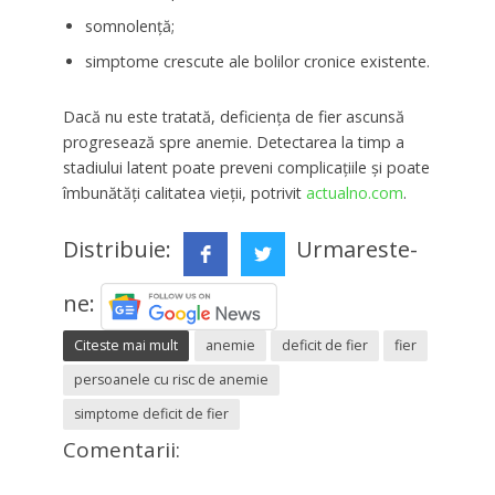
somnolență;
simptome crescute ale bolilor cronice existente.
Dacă nu este tratată, deficiența de fier ascunsă
progresează spre anemie. Detectarea la timp a
stadiului latent poate preveni complicațiile și poate
îmbunătăți calitatea vieții, potrivit
actualno.com
.
Distribuie:
Urmareste-
ne:
Citeste mai mult
anemie
deficit de fier
fier
persoanele cu risc de anemie
simptome deficit de fier
Comentarii: