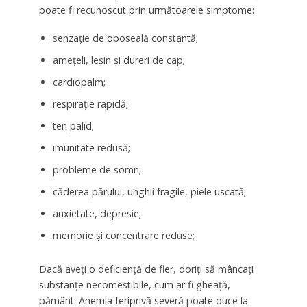
poate fi recunoscut prin următoarele simptome:
senzație de oboseală constantă;
amețeli, leșin și dureri de cap;
cardiopalm;
respirație rapidă;
ten palid;
imunitate redusă;
probleme de somn;
căderea părului, unghii fragile, piele uscată;
anxietate, depresie;
memorie și concentrare reduse;
Dacă aveți o deficiență de fier, doriți să mâncați
substanțe necomestibile, cum ar fi gheață,
pământ. Anemia feriprivă severă poate duce la