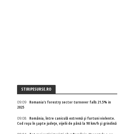
STIRIPESURSE.RO
09:09
Romania's forestry sector turnover falls 21.5% in
2025
09:08
România, între caniculă extremă și furtuni violente.
Cod roșu în șapte județe, vijelii de până la 90 km/h și grindină