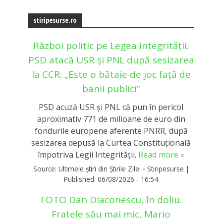
stiripesurse.ro
Război politic pe Legea Integrității.
PSD atacă USR și PNL după sesizarea
la CCR: „Este o bătaie de joc față de
banii publici”
PSD acuză USR și PNL că pun în pericol
aproximativ 771 de milioane de euro din
fondurile europene aferente PNRR, după
sesizarea depusă la Curtea Constituțională
împotriva Legii Integrității.
Read more »
Source:
Ultimele știri din Știrile Zilei - Stiripesurse
|
Published:
06/08/2026 - 16:54
FOTO Dan Diaconescu, în doliu.
Fratele său mai mic, Mario