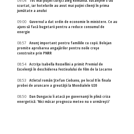
09:04
Tot mai puțini turiști aleg România. Vacanțele s-au
scurtat, iar hotelurile au avut mai puțini clienți în prima
jumătate a anului
09:00
Guvernul a dat ordin de economie în ministere. Ce au
ajuns să facă bugetarii pentru a reduce consumul de
energie
08:57
Anunț important pentru familiile cu copii. Bolojan
promite aprobarea angajărilor pentru noile creșe
construite prin PNRR
08:54
Actriţa Isabella Rossellini a primit Premiul de
Excelenţă în deschiderea Festivalului de Film de la Locarno
08:53
Atletul român Ștefan Ciobanu, pe locul 8 în finala
probei de aruncare a greutății la Mondialele U20
08:50
Dan Dungaciu îi atacă pe guvernanți în plină criza
energetică: 'Nici măcar prognoza meteo nu o urmărești'