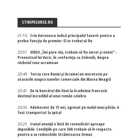
STIRIPESURSE.RO
21:10
Crin Antonescu indică principalul favorit pentru a
prelua funcția de premier: El ar trebui să fie
20:57
VIDEO „Îmi pare rău, trebuie să fiu sincer și onest” -
Pronosticul lui Vucic, în conferința cu Zelenski, despre
războiul ruso-ucrainean
20:49
Turcia cere Rusiei și Ucrainei un moratoriu pe
atacurile asupra navelor comerciale din Marea Neagră
20:41
De la buncărul din Fieni la Academia Franceză:
destinul incredibil al unui român celebru
20:30
Adolescent de 15 ani, agresat pe malul unui pârău. A
fost transportat la spital
20:25
Iranul anunță o listă de revendicări aproape
imposibile: Condițiile pe care SUA trebuie să le respecte
pentru a se redeschide Strâmtoarea Ormuz