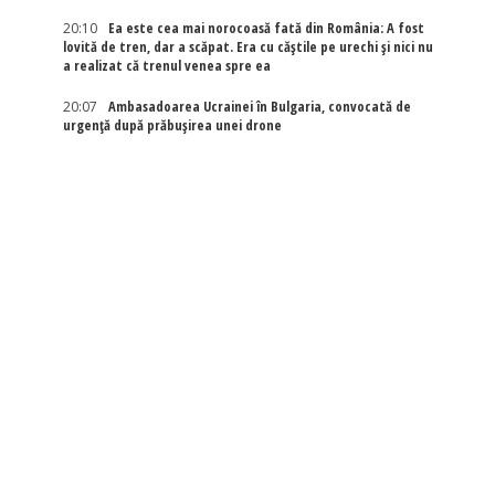
20:10
Ea este cea mai norocoasă fată din România: A fost
lovită de tren, dar a scăpat. Era cu căștile pe urechi și nici nu
a realizat că trenul venea spre ea
20:07
Ambasadoarea Ucrainei în Bulgaria, convocată de
urgență după prăbușirea unei drone