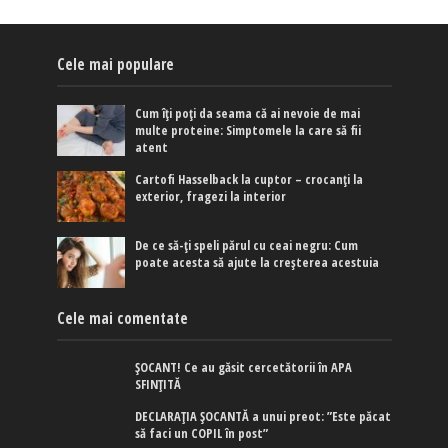
Cele mai populare
Cum îți poți da seama că ai nevoie de mai
multe proteine: Simptomele la care să fii
atent
Cartofi Hasselback la cuptor – crocanți la
exterior, fragezi la interior
De ce să-ți speli părul cu ceai negru: Cum
poate acesta să ajute la creșterea acestuia
Cele mai comentate
ȘOCANT! Ce au găsit cercetătorii în APA
SFINȚITĂ
DECLARAȚIA ȘOCANTĂ a unui preot: ”Este păcat
să faci un COPIL în post”