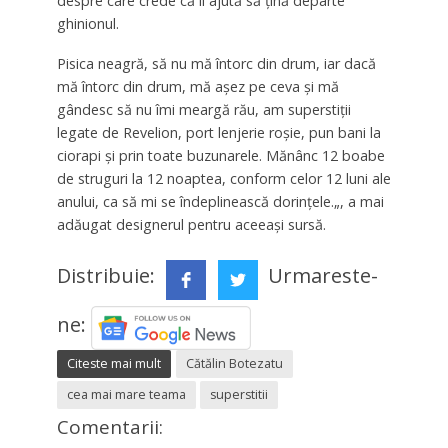
despre care crede că îl ajută să țină departe
ghinionul.
Pisica neagră, să nu mă întorc din drum, iar dacă
mă întorc din drum, mă așez pe ceva și mă
gândesc să nu îmi meargă rău, am superstiții
legate de Revelion, port lenjerie roșie, pun bani la
ciorapi și prin toate buzunarele. Mănânc 12 boabe
de struguri la 12 noaptea, conform celor 12 luni ale
anului, ca să mi se îndeplinească dorințele.„, a mai
adăugat designerul pentru aceeași sursă.
Distribuie:
Urmareste-
ne:
Citeste mai mult
Cătălin Botezatu
cea mai mare teama
superstitii
Comentarii: