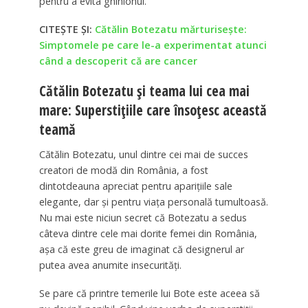
pentru a evita ghinionul.
CITEȘTE ȘI:
Cătălin Botezatu mărturisește:
Simptomele pe care le-a experimentat atunci
când a descoperit că are cancer
Cătălin Botezatu și teama lui cea mai
mare: Superstițiile care însoțesc această
teamă
Cătălin Botezatu, unul dintre cei mai de succes
creatori de modă din România, a fost
dintotdeauna apreciat pentru aparițiile sale
elegante, dar și pentru viața personală tumultoasă.
Nu mai este niciun secret că Botezatu a sedus
câteva dintre cele mai dorite femei din România,
așa că este greu de imaginat că designerul ar
putea avea anumite insecurități.
Se pare că printre temerile lui Bote este aceea să