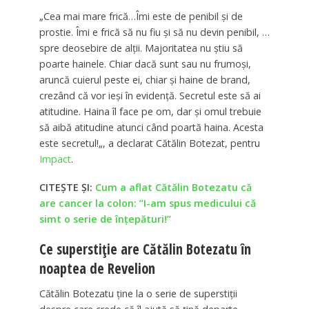
„Cea mai mare frică…Îmi este de penibil și de
prostie. Îmi e frică să nu fiu și să nu devin penibil, …
spre deosebire de alții. Majoritatea nu știu să
poarte hainele. Chiar dacă sunt sau nu frumoși,
aruncă cuierul peste ei, chiar și haine de brand,
crezând că vor ieși în evidență. Secretul este să ai
atitudine. Haina îl face pe om, dar și omul trebuie
să aibă atitudine atunci când poartă haina. Acesta
este secretul!„, a declarat Cătălin Botezat, pentru
Impact
.
CITEȘTE ȘI:
Cum a aflat Cătălin Botezatu că
are cancer la colon: ”I-am spus medicului că
simt o serie de înțepături!”
Ce superstiție are Cătălin Botezatu în
noaptea de Revelion
Cătălin Botezatu ține la o serie de superstiții