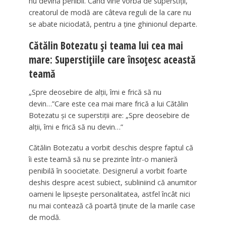
nu devină penibil. Când vine vorba de superstiții,
creatorul de modă are câteva reguli de la care nu
se abate niciodată, pentru a ține ghinionul departe.
Cătălin Botezatu și teama lui cea mai
mare: Superstițiile care însoțesc această
teamă
„Spre deosebire de alții, îmi e frică să nu
devin…”Care este cea mai mare frică a lui Cătălin
Botezatu și ce superstiții are: „Spre deosebire de
alții, îmi e frică să nu devin…”
Cătălin Botezatu a vorbit deschis despre faptul că
îi este teamă să nu se prezinte într-o manieră
penibilă în soocietate. Designerul a vorbit foarte
deshis despre acest subiect, subliniind că anumitor
oameni le lipsește personalitatea, astfel încât nici
nu mai contează că poartă ținute de la marile case
de modă.