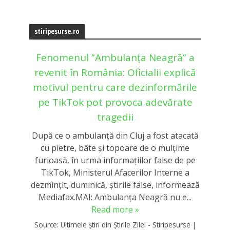
stiripesurse.ro
Fenomenul ”Ambulanța Neagră” a
revenit în România: Oficialii explică
motivul pentru care dezinformările
pe TikTok pot provoca adevărate
tragedii
După ce o ambulanță din Cluj a fost atacată
cu pietre, bâte și topoare de o mulțime
furioasă, în urma informațiilor false de pe
TikTok, Ministerul Afacerilor Interne a
dezmințit, duminică, știrile false, informează
Mediafax.MAI: Ambulanța Neagră nu e...
Read more »
Source:
Ultimele știri din Știrile Zilei - Stiripesurse
|