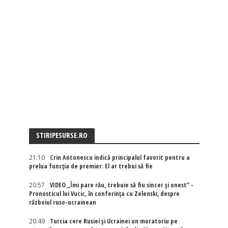
STIRIPESURSE.RO
21:10
Crin Antonescu indică principalul favorit pentru a
prelua funcția de premier: El ar trebui să fie
20:57
VIDEO „Îmi pare rău, trebuie să fiu sincer și onest” -
Pronosticul lui Vucic, în conferința cu Zelenski, despre
războiul ruso-ucrainean
20:49
Turcia cere Rusiei și Ucrainei un moratoriu pe