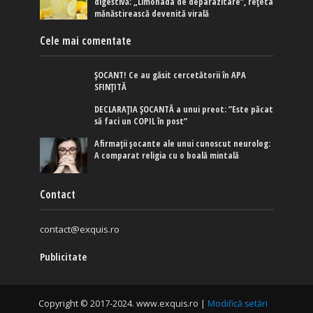
digestivă: „Limonada de deparazitare”, rețeta
mănăstirească devenită virală
Cele mai comentate
ȘOCANT! Ce au găsit cercetătorii în APA
SFINȚITĂ
DECLARAȚIA ȘOCANTĂ a unui preot: ”Este păcat
să faci un COPIL în post”
Afirmaţii şocante ale unui cunoscut neurolog:
A comparat religia cu o boală mintală
Contact
contact@exquis.ro
Publicitate
Copyright © 2017-2024. www.exquis.ro |
Modifică setări