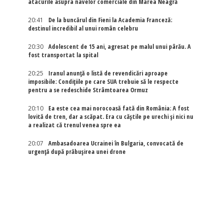
atacurile asupra navelor comerciale din Marea Neagră
20:41
De la buncărul din Fieni la Academia Franceză:
destinul incredibil al unui român celebru
20:30
Adolescent de 15 ani, agresat pe malul unui pârău. A
fost transportat la spital
20:25
Iranul anunță o listă de revendicări aproape
imposibile: Condițiile pe care SUA trebuie să le respecte
pentru a se redeschide Strâmtoarea Ormuz
20:10
Ea este cea mai norocoasă fată din România: A fost
lovită de tren, dar a scăpat. Era cu căștile pe urechi și nici nu
a realizat că trenul venea spre ea
20:07
Ambasadoarea Ucrainei în Bulgaria, convocată de
urgență după prăbușirea unei drone