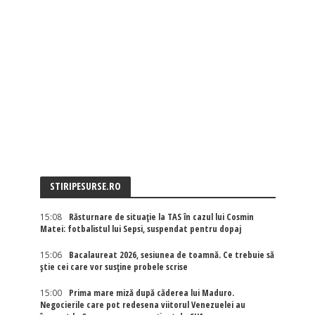
STIRIPESURSE.RO
15:08
Răsturnare de situație la TAS în cazul lui Cosmin
Matei: fotbalistul lui Sepsi, suspendat pentru dopaj
15:06
Bacalaureat 2026, sesiunea de toamnă. Ce trebuie să
știe cei care vor susține probele scrise
15:00
Prima mare miză după căderea lui Maduro.
Negocierile care pot redesena viitorul Venezuelei au