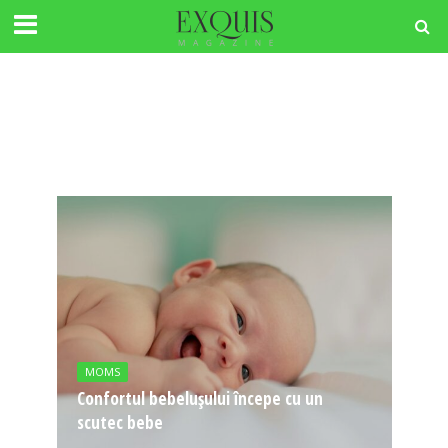
MOMS
Confortul bebelușului începe cu un
scutec bebe