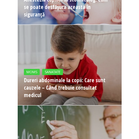
se poate desfășura aceasta în
siguranță
MOMS
SANATATE
Dureri abdominale la copii: Care sunt
cauzele – Când trebuie consultat
medicul