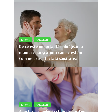
MOMS
SANATATE
De ce este importantă îmbrățișarea
mamei chiar și atunci când creștem –
Cum ne este afectată sănătatea
MOMS
SANATATE
Anestezia copiilor la stomatolog: Cum