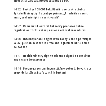
început la Caracas, proces susținut de SUA
14:52
Fostul șef DIICOT Felix Bănilă rupe contractul cu
Spitalul Moinești și îl acuză pe primar: „Primăriile nu sunt
moșii, profesioniștii nu sunt vasali”
14:52
Romania's Electoral Authority proposes online
registration for EU voters, easier electoral procedures
14:50
Internaţionalul englez Ivan Toney, care a participat
la CM, pus sub acuzare în urma unei agresiuni într-un club
de noapte
14:47
Health Ministry sign 49 addenda signed to continue
healthcare investments
14:44
Prognoza pentru București, în weekend. Se va trece
brusc de la căldură sufocantă la furtuni