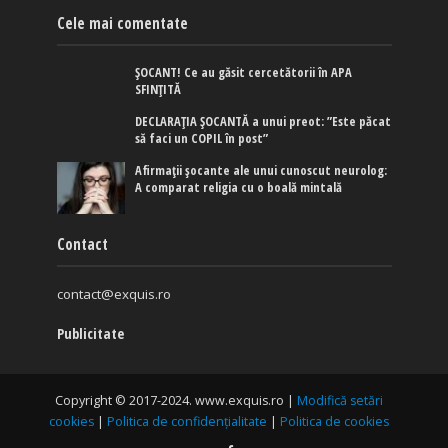
Cele mai comentate
ȘOCANT! Ce au găsit cercetătorii în APA
SFINȚITĂ
DECLARAȚIA ȘOCANTĂ a unui preot: ”Este păcat
să faci un COPIL în post”
Afirmaţii şocante ale unui cunoscut neurolog:
A comparat religia cu o boală mintală
Contact
contact@exquis.ro
Publicitate
Copyright © 2017-2024. www.exquis.ro |
Modifică setări
cookies
|
Politica de confidențialitate
|
Politica de cookies