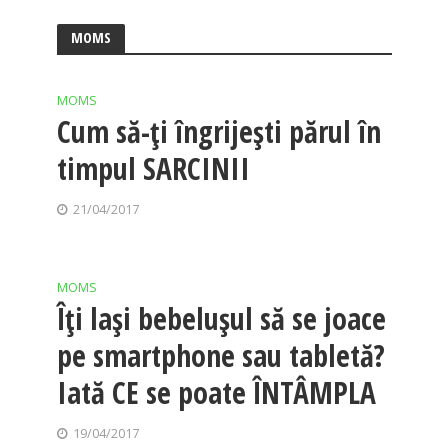
MOMS
MOMS
Cum să-ți îngrijești părul în
timpul SARCINII
21/04/2017
MOMS
Îți lași bebelușul să se joace
pe smartphone sau tabletă?
Iată CE se poate ÎNTÂMPLA
19/04/2017