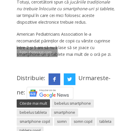
Totuşi, cercetătorii spun că
jucăriile tradiţionale
nu trebuie înlocuite cu smartphone-uri şi tablete
,
iar timpul în care cei mici folosesc aceste
dispozitive electronice trebuie redus.
American Pediatricians Association le-a
recomandat părinţilor de copii cu vârste cuprinse
între 2 şi 5 ani să nu îi lase să se joace cu
Foto: Pinterest.com
smartphone-uri şi tablete mai mult de o oră pe zi.
Distribuie:
Urmareste-
ne:
Citeste mai mult
bebelus smartphone
bebelus tableta
smartphone
smartphone copil
somn
somn copil
tableta
tableta copil