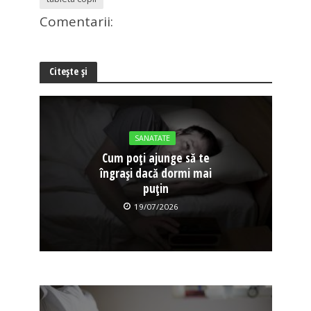
Comentarii:
Citește și
SANATATE
Cum poți ajunge să te
îngrași dacă dormi mai
puțin
19/07/2026