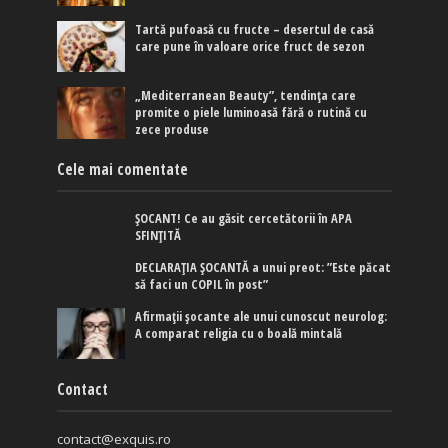
Tartă pufoasă cu fructe – desertul de casă
care pune în valoare orice fruct de sezon
„Mediterranean Beauty”, tendința care
promite o piele luminoasă fără o rutină cu
zece produse
Cele mai comentate
ȘOCANT! Ce au găsit cercetătorii în APA
SFINȚITĂ
DECLARAȚIA ȘOCANTĂ a unui preot: ”Este păcat
să faci un COPIL în post”
Afirmaţii şocante ale unui cunoscut neurolog:
A comparat religia cu o boală mintală
Contact
contact@exquis.ro