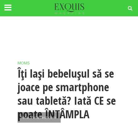
MOMS
Îți lași bebelușul să se
joace pe smartphone
sau tabletă? Iată CE se
poate ÎNTÂMPLA
Foto: Pinterest.com