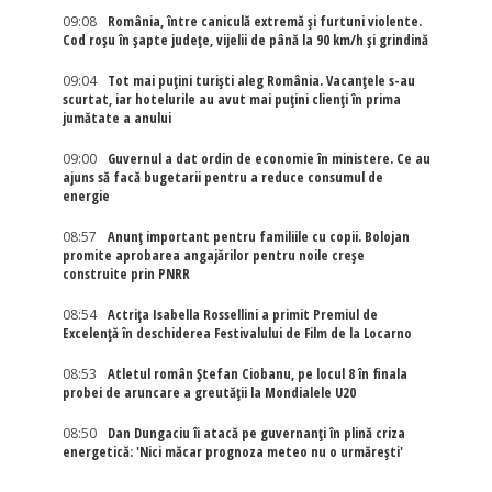
09:08
România, între caniculă extremă și furtuni violente.
Cod roșu în șapte județe, vijelii de până la 90 km/h și grindină
09:04
Tot mai puțini turiști aleg România. Vacanțele s-au
scurtat, iar hotelurile au avut mai puțini clienți în prima
jumătate a anului
09:00
Guvernul a dat ordin de economie în ministere. Ce au
ajuns să facă bugetarii pentru a reduce consumul de
energie
08:57
Anunț important pentru familiile cu copii. Bolojan
promite aprobarea angajărilor pentru noile creșe
construite prin PNRR
08:54
Actriţa Isabella Rossellini a primit Premiul de
Excelenţă în deschiderea Festivalului de Film de la Locarno
08:53
Atletul român Ștefan Ciobanu, pe locul 8 în finala
probei de aruncare a greutății la Mondialele U20
08:50
Dan Dungaciu îi atacă pe guvernanți în plină criza
energetică: 'Nici măcar prognoza meteo nu o urmărești'