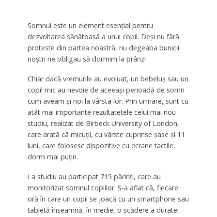
Somnul este un element esenţial pentru
dezvoltarea sănătoasă a unui copil. Deși nu fără
proteste din partea noastră, nu degeaba bunicii
noştri ne obligau să dormim la prânz!
Chiar dacă vremurile au evoluat, un bebeluș sau un
copil mic au nevoie de aceeași perioadă de somn
cum aveam și noi la vârsta lor. Prin urmare, sunt cu
atât mai importante rezultatetele celui mai nou
studiu, realizat de Birbeck University of London,
care arată că micuţii, cu vârste cuprinse şase şi 11
luni, care folosesc dispozitive cu ecrane tactile,
dorm mai puţin.
La studiu au participat 715 părinţi, care au
monitorizat somnul copiilor. S-a aflat că, fiecare
oră în care un copil se joacă cu un smartphone sau
tabletă înseamnă, în medie, o scădere a duratei