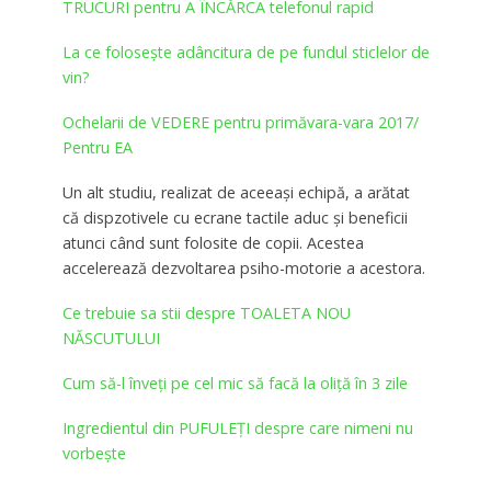
TRUCURI pentru A ÎNCĂRCA telefonul rapid
La ce folosește adâncitura de pe fundul sticlelor de
vin?
Ochelarii de VEDERE pentru primăvara-vara 2017/
Pentru EA
Un alt studiu, realizat de aceeaşi echipă, a arătat
că dispzotivele cu ecrane tactile aduc şi beneficii
atunci când sunt folosite de copii. Acestea
accelerează dezvoltarea psiho-motorie a acestora.
Ce trebuie sa stii despre TOALETA NOU
NĂSCUTULUI
Cum să-l înveți pe cel mic să facă la oliță în 3 zile
Ingredientul din PUFULEȚI despre care nimeni nu
vorbeşte