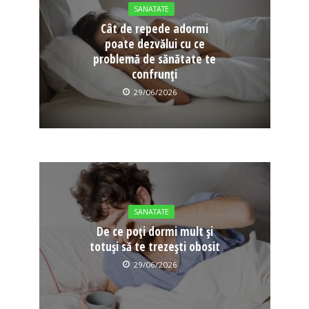
SANATATE
Cât de repede adormi
poate dezvălui cu ce
problemă de sănătate te
confrunți
29/06/2026
SANATATE
De ce poți dormi mult și
totuși să te trezești obosit
29/06/2026