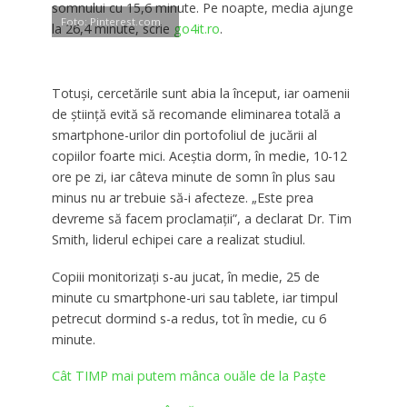
somnului cu 15,6 minute. Pe noapte, media ajunge
Foto: Pinterest.com
la 26,4 minute, scrie
go4it.ro
.
Totuşi, cercetările sunt abia la început, iar oamenii
de ştiinţă evită să recomande eliminarea totală a
smartphone-urilor din portofoliul de jucării al
copiilor foarte mici. Aceştia dorm, în medie, 10-12
ore pe zi, iar câteva minute de somn în plus sau
minus nu ar trebuie să-i afecteze. „Este prea
devreme să facem proclamaţii”, a declarat Dr. Tim
Smith, liderul echipei care a realizat studiul.
Copiii monitorizaţi s-au jucat, în medie, 25 de
minute cu smartphone-uri sau tablete, iar timpul
petrecut dormind s-a redus, tot în medie, cu 6
minute.
Cât TIMP mai putem mânca ouăle de la Paște