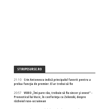
STIRIPESURSE.RO
21:10
Crin Antonescu indică principalul favorit pentru a
prelua funcția de premier: El ar trebui să fie
20:57
VIDEO „Îmi pare rău, trebuie să fiu sincer și onest” -
Pronosticul lui Vucic, în conferința cu Zelenski, despre
războiul ruso-ucrainean