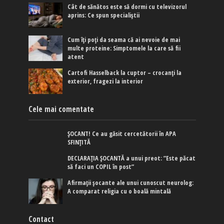
Cât de sănătos este să dormi cu televizorul
aprins: Ce spun specialiștii
Cum îți poți da seama că ai nevoie de mai
multe proteine: Simptomele la care să fii
atent
Cartofi Hasselback la cuptor – crocanți la
exterior, fragezi la interior
Cele mai comentate
ȘOCANT! Ce au găsit cercetătorii în APA
SFINȚITĂ
DECLARAȚIA ȘOCANTĂ a unui preot: ”Este păcat
să faci un COPIL în post”
Afirmaţii şocante ale unui cunoscut neurolog:
A comparat religia cu o boală mintală
Contact