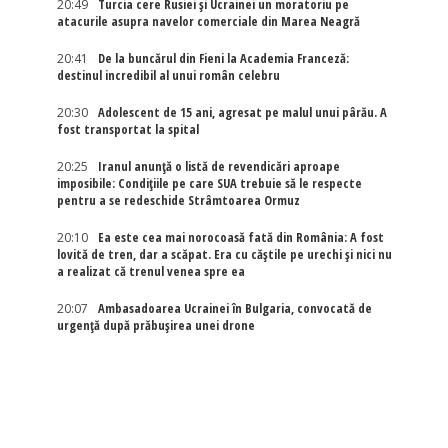
20:49
Turcia cere Rusiei și Ucrainei un moratoriu pe
atacurile asupra navelor comerciale din Marea Neagră
20:41
De la buncărul din Fieni la Academia Franceză:
destinul incredibil al unui român celebru
20:30
Adolescent de 15 ani, agresat pe malul unui pârău. A
fost transportat la spital
20:25
Iranul anunță o listă de revendicări aproape
imposibile: Condițiile pe care SUA trebuie să le respecte
pentru a se redeschide Strâmtoarea Ormuz
20:10
Ea este cea mai norocoasă fată din România: A fost
lovită de tren, dar a scăpat. Era cu căștile pe urechi și nici nu
a realizat că trenul venea spre ea
20:07
Ambasadoarea Ucrainei în Bulgaria, convocată de
urgență după prăbușirea unei drone