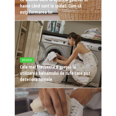
haine când sunt la spălat: Cum să
eviți formarea lor
REVIEW
Cele mai frecvente 5 greșeli la
utilizarea balsamului de rufe care pot
deteriora hainele