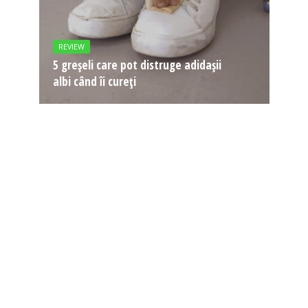
REVIEW
5 greșeli care pot distruge adidașii
albi când îi cureți