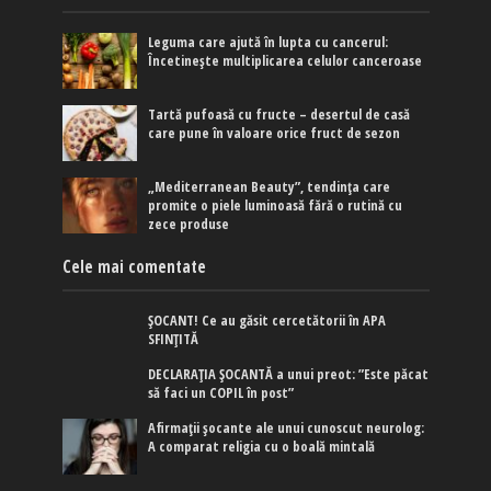
Leguma care ajută în lupta cu cancerul:
Încetinește multiplicarea celulor canceroase
Tartă pufoasă cu fructe – desertul de casă
care pune în valoare orice fruct de sezon
„Mediterranean Beauty”, tendința care
promite o piele luminoasă fără o rutină cu
zece produse
Cele mai comentate
ȘOCANT! Ce au găsit cercetătorii în APA
SFINȚITĂ
DECLARAȚIA ȘOCANTĂ a unui preot: ”Este păcat
să faci un COPIL în post”
Afirmaţii şocante ale unui cunoscut neurolog:
A comparat religia cu o boală mintală