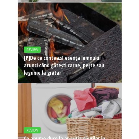
REVIEW
[P]De ce contează esența lemnului
atunci când gătești carne, pește sau
legume la grătar
REVIEW
Ce anume duce la apariția găurilor în