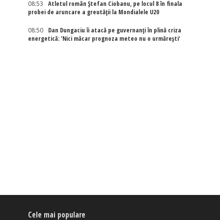
08:53
Atletul român Ștefan Ciobanu, pe locul 8 în finala
probei de aruncare a greutății la Mondialele U20
08:50
Dan Dungaciu îi atacă pe guvernanți în plină criza
energetică: 'Nici măcar prognoza meteo nu o urmărești'
Cele mai populare