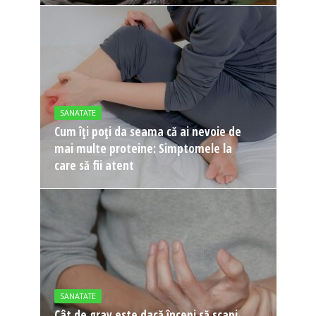
SANATATE
Cum îți poți da seama că ai nevoie de
mai multe proteine: Simptomele la
care să fii atent
SANATATE
Cât de grav este dacă începi să scapi