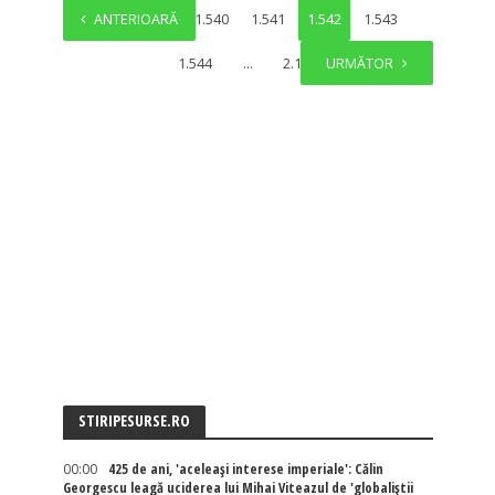
ANTERIOARĂ
1
…
1.540
1.541
1.542
1.543
1.544
…
2.137
URMĂTOR
STIRIPESURSE.RO
00:00
425 de ani, 'aceleași interese imperiale': Călin
Georgescu leagă uciderea lui Mihai Viteazul de 'globaliștii