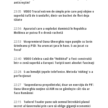
anticreștini'
23:05
VIDEO Trucul extrem de simplu prin care poți obține o
superbă tufă de trandafiri, dintr-un buchet de flori deja
tăiate
22:56
Aparatul care a explodat duminică în Republica
Moldova ar putea fi o dronă-rachetă
22:53
Vicepremierul Oana Gheorghiu rupe punțile cu Sorin
Grindeanu și PSD: 'Au aruncat țara în haos. S-au jucat cu
focul'
22:40
VIDEO Celebra casă din ”Hobbitul” a fost construită
într-o zonă superbă a Europei: Turiștii sunt absolut fascinați
22:28
S-au înmulțit țepele telefonice. Metoda 'vishing' s-a
perfecționat
22:27
'Suspendarea președintelui, doar un exercițiu de PR':
Oana Gheorghiu susține că AUR nu se gândește cât rău ar
face României
22:15
Tudorel Toader pune sub semnul întrebării planul
secret al Guvernului prin care să oblige giganții economici