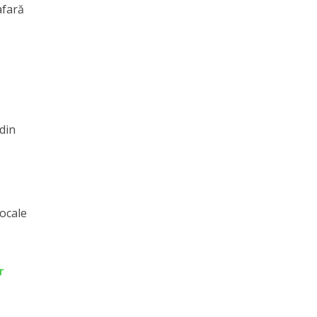
afară
 din
locale
r