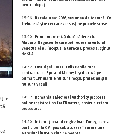
pentru dopaj
15:06
Bacalaureat 2026, sesiunea de toamnă. Ce
trebuie să știe cei care vor susține probele scrise
15:00
Prima mare miză după căderea lui
Maduro. Negocierile care pot redesena viitorul
Venezuelei au început la Caracas, proces susținut
de SUA
14:52
Fostul șef DIICOT Felix Bănilă rupe
contractul cu Spitalul Moinești și îl acuză pe
primar: „Primăriile nu sunt moșii, profesioniștii
nu sunt vasali”
14:52
Romania's Electoral Authority proposes
ţile
online registration for EU voters, easier electoral
ată
procedures
14:50
Internaţionalul englez Ivan Toney, care a
participat la CM, pus sub acuzare în urma unei
uce
agresiuni într-un club de noapte