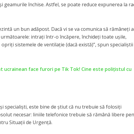
 şi geamurile închise. Astfel, se poate reduce expunerea la rad
rezintă un bun adăpost. Dacă vi se va comunica să rămâneţi a
i următoarele: intraţi într-o încăpere, închideţi toate uşile,
, opriţi sistemele de ventilaţie (dacă există)”, spun specialiştii
t ucrainean face furori pe Tik Tok! Cine este polițistul cu
 specialişti, este bine de ştiut că nu trebuie să folosiţi
solut necesar: liniile telefonice trebuie să rămână libere pe
tru Situaţii de Urgenţă.