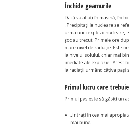
Închide geamurile
Dacă va aflaţi în maşină, închi
„Precipitaţiile nucleare se re
urma unei explozii nucleare, 
şoc au trecut. Primele ore dup
mare nivel de radiaţie. Este n
la nivelul solului, chiar mai 
imediate ale exploziei. Acest 
la radiaţii urmând câţiva paşi 
Primul lucru care trebui
Primul pas este să găsiţi un a
„Intraţi în cea mai apropiat
mai bune.