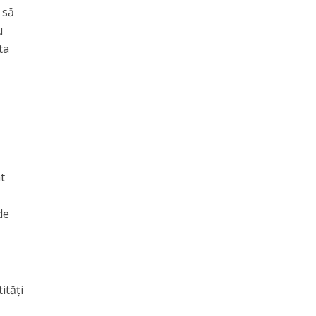
 să
u
ta
at
de
ităţi