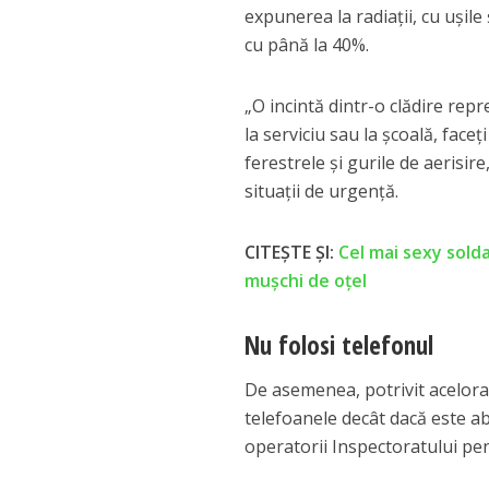
expunerea la radiaţii, cu uşile
cu până la 40%.
„O incintă dintr-o clădire rep
la serviciu sau la şcoală, faceţ
ferestrele şi gurile de aerisire
situaţii de urgenţă.
CITEȘTE ȘI:
Cel mai sexy solda
mușchi de oțel
Nu folosi telefonul
De asemenea, potrivit aceloraşi
telefoanele decât dacă este ab
operatorii Inspectoratului pen