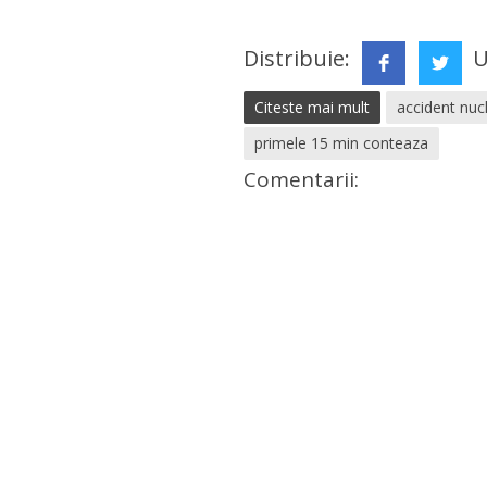
Distribuie:
U
Citeste mai mult
accident nuc
primele 15 min conteaza
Comentarii: