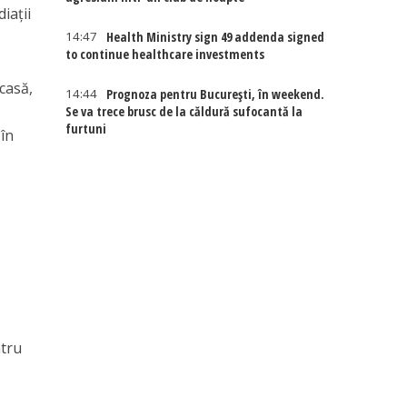
iaţii
14:47
Health Ministry sign 49 addenda signed
to continue healthcare investments
casă,
14:44
Prognoza pentru București, în weekend.
Se va trece brusc de la căldură sufocantă la
furtuni
 în
ntru