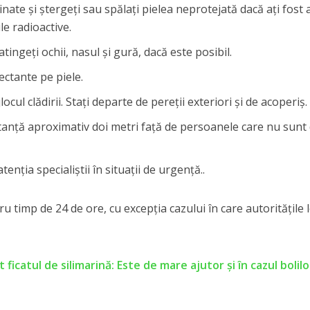
nate şi ştergeţi sau spălaţi pielea neprotejată dacă aţi fost 
le radioactive.
tingeţi ochii, nasul şi gură, dacă este posibil.
ectante pe piele.
ocul clădirii. Staţi departe de pereţii exteriori şi de acoperiş.
stanţă aproximativ doi metri faţă de persoanele care nu sunt
enţia specialiştii în situaţii de urgenţă..
u timp de 24 de ore, cu excepţia cazului în care autorităţile 
ficatul de silimarină: Este de mare ajutor și în cazul bolilo