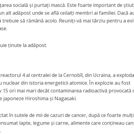
ţarea socială şi purtaţi mască. Este foarte important de ştiut
n alt adăpost unde se află ceilalţi membri ai familiei. Dacă a
 trebuie să rămână acolo. Reuniţi-vă mai târziu pentru a evi
ase.
uie ţinute la adăpost.
reactorul 4 al centralei de la Cernobîl, din Ucraina, a explod
nuclear din istoria energeticii atomice. În explozie au fost
iv 15 ori mai mari decât contaminarea radioactivă provocată 
le japoneze Hiroshima şi Nagasaki.
ctat în sutele de mii de cazuri de cancer, după ce foarte mulţi
consumat lapte, legume şi carne, alimente care conţineau cant
.