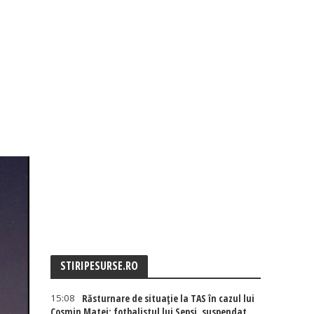
STIRIPESURSE.RO
15:08
Răsturnare de situație la TAS în cazul lui
Cosmin Matei: fotbalistul lui Sepsi, suspendat