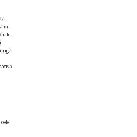
tă.
ă în
da de
i
ajungă
cativă
 cele