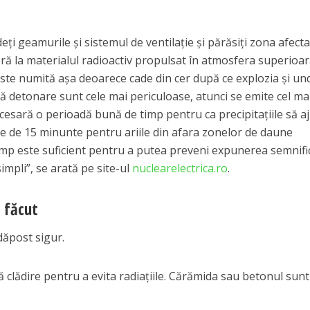
deţi geamurile şi sistemul de ventilaţie şi părăsiţi zona afecta
feră la materialul radioactiv propulsat în atmosfera superioar
este numită aşa deoarece cade din cer după ce explozia şi un
ă detonare sunt cele mai periculoase, atunci se emite cel ma
ecesară o perioadă bună de timp pentru ca precipitaţiile să 
bine de 15 minunte pentru ariile din afara zonelor de daune
timp este suficient pentru a putea preveni expunerea semnifi
simpli”, se arată pe site-ul
nuclearelectrica.ro
.
e făcut
dăpost sigur.
ă clădire pentru a evita radiaţiile. Cărămida sau betonul sunt