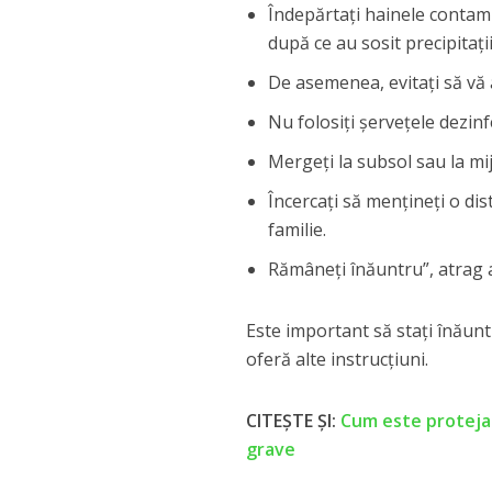
Îndepărtaţi hainele contami
după ce au sosit precipitaţii
De asemenea, evitaţi să vă a
Nu folosiţi şerveţele dezinf
Mergeţi la subsol sau la mijl
Încercaţi să menţineţi o di
familie.
Rămâneţi înăuntru”, atrag at
Este important să staţi înăuntr
oferă alte instrucţiuni.
CITEȘTE ȘI:
Cum este protejat 
grave