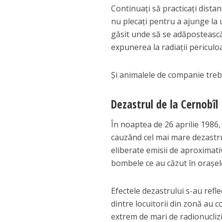
Continuaţi să practicaţi distan
nu plecaţi pentru a ajunge la u
găsit unde să se adăpostească
expunerea la radiaţii periculo
Şi animalele de companie treb
Dezastrul de la Cernobîl
În noaptea de 26 aprilie 1986, 
cauzând cel mai mare dezastru 
eliberate emisii de aproximat
bombele ce au căzut în oraşe
Efectele dezastrului s-au refle
dintre locuitorii din zonă au 
extrem de mari de radionuclizi