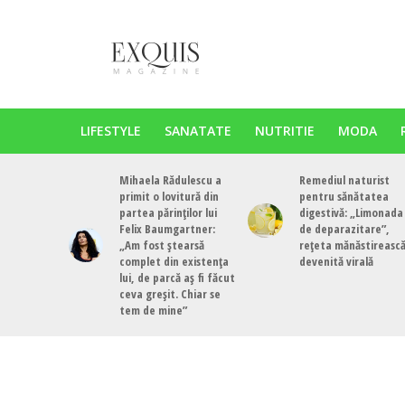
LIFESTYLE
SANATATE
NUTRITIE
MODA
Mihaela Rădulescu a
Remediul naturist
primit o lovitură din
pentru sănătatea
partea părinților lui
digestivă: „Limonada
Felix Baumgartner:
de deparazitare”,
„Am fost ștearsă
rețeta mănăstireasc
complet din existența
devenită virală
lui, de parcă aș fi făcut
ceva greșit. Chiar se
tem de mine”