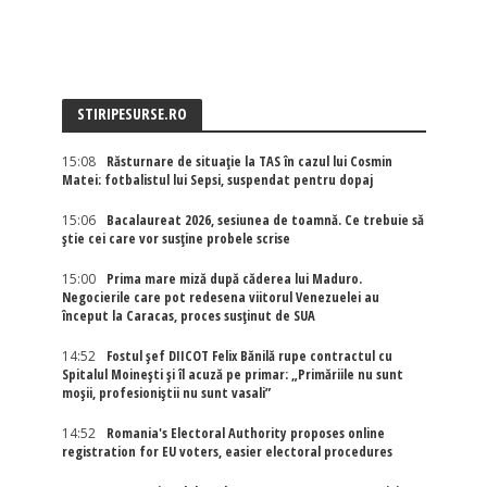
STIRIPESURSE.RO
15:08
Răsturnare de situație la TAS în cazul lui Cosmin
Matei: fotbalistul lui Sepsi, suspendat pentru dopaj
15:06
Bacalaureat 2026, sesiunea de toamnă. Ce trebuie să
știe cei care vor susține probele scrise
15:00
Prima mare miză după căderea lui Maduro.
Negocierile care pot redesena viitorul Venezuelei au
început la Caracas, proces susținut de SUA
14:52
Fostul șef DIICOT Felix Bănilă rupe contractul cu
Spitalul Moinești și îl acuză pe primar: „Primăriile nu sunt
moșii, profesioniștii nu sunt vasali”
14:52
Romania's Electoral Authority proposes online
registration for EU voters, easier electoral procedures