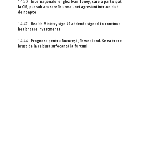
14:50
Internaţionalul englez Ivan Toney, care a participat
la CM, pus sub acuzare în urma unei agresiuni într-un club
de noapte
14:47
Health Ministry sign 49 addenda signed to continue
healthcare investments
14:44
Prognoza pentru București, în weekend. Se va trece
brusc de la căldură sufocantă la furtuni