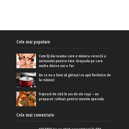
Cele mai populare
Cum îți dai seama care e măsura corectă a
sutienului pentru tine: Greșeala pe care
multe dintre noi o fac
De ce nu e bine să gătești cu apă fierbinte de
la robinet
Friptură de vită în sos de vin roșu – un
preparat rafinat pentru mesele speciale
Cele mai comentate