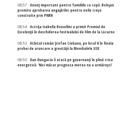
08:57
Anunț important pentru familiile cu copii. Bolojan
promite aprobarea angajărilor pentru noile creșe
construite prin PNRR
08:54
Actriţa Isabella Rossellini a primit Premiul de
Excelenţă în deschiderea Festivalului de Film de la Locarno
08:53
Atletul român Ștefan Ciobanu, pe locul 8 în finala
probei de aruncare a greutății la Mondialele U20
08:50
Dan Dungaciu îi atacă pe guvernanți în plină criza
energetică: 'Nici măcar prognoza meteo nu o urmărești'