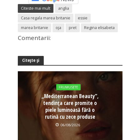
Citeste mai mult
anglia
Casa regala marea britanie
essie
marea britanie
oja
pret
Regina elisabeta
Comentarii:
Citește și
FRUMUSETE
„Mediterranean Beauty”,
tendința care promite o
piele luminoasă fără o
rutină cu zece produse
06/08/2026