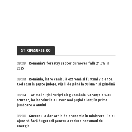
STIRIPESURSE.RO
09:09
Romania's forestry sector turnover falls 21.5% in
2025
09:08
România, între caniculă extremă și furtuni violente.
Cod roșu în șapte județe, vijelii de până la 90 km/h și grindină
09:04
Tot mai puțini turiști aleg România. Vacanțele s-au
scurtat, iar hotelurile au avut mai puțini clienți în prima
jumătate a anului
09:00
Guvernul a dat ordin de economie în ministere. Ce au
ajuns să facă bugetarii pentru a reduce consumul de
energie