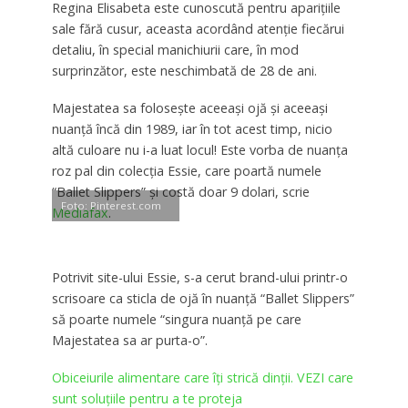
Regina Elisabeta este cunoscută pentru apariţiile
sale fără cusur, aceasta acordând atenţie fiecărui
detaliu, în special manichiurii care, în mod
surprinzător, este neschimbată de 28 de ani.
Majestatea sa foloseşte aceeaşi ojă şi aceeaşi
nuanţă încă din 1989, iar în tot acest timp, nicio
altă culoare nu i-a luat locul! Este vorba de nuanţa
roz pal din colecţia Essie, care poartă numele
“Ballet Slippers” şi costă doar 9 dolari, scrie
Foto: Pinterest.com
Mediafax
.
Potrivit site-ului Essie, s-a cerut brand-ului printr-o
scrisoare ca sticla de ojă în nuanţă “Ballet Slippers”
să poarte numele “singura nuanţă pe care
Majestatea sa ar purta-o”.
Obiceiurile alimentare care îți strică dinții. VEZI care
sunt soluțiile pentru a te proteja