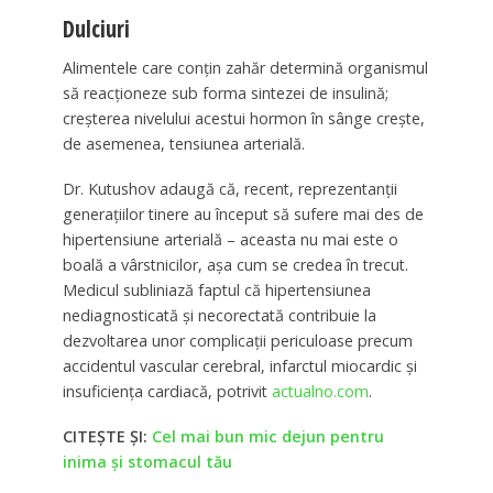
Dulciuri
Alimentele care conțin zahăr determină organismul
să reacționeze sub forma sintezei de insulină;
creșterea nivelului acestui hormon în sânge crește,
de asemenea, tensiunea arterială.
Dr. Kutushov adaugă că, recent, reprezentanții
generațiilor tinere au început să sufere mai des de
hipertensiune arterială – aceasta nu mai este o
boală a vârstnicilor, așa cum se credea în trecut.
Medicul subliniază faptul că hipertensiunea
nediagnosticată și necorectată contribuie la
dezvoltarea unor complicații periculoase precum
accidentul vascular cerebral, infarctul miocardic și
insuficiența cardiacă, potrivit
actualno.com
.
CITEȘTE ȘI:
Cel mai bun mic dejun pentru
inima și stomacul tău