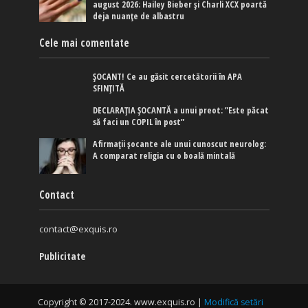
august 2026: Hailey Bieber și Charli XCX poartă
deja nuanțe de albastru
Cele mai comentate
ȘOCANT! Ce au găsit cercetătorii în APA
SFINȚITĂ
DECLARAȚIA ȘOCANTĂ a unui preot: ”Este păcat
să faci un COPIL în post”
Afirmaţii şocante ale unui cunoscut neurolog:
A comparat religia cu o boală mintală
Contact
contact@exquis.ro
Publicitate
Copyright © 2017-2024. www.exquis.ro |
Modifică setări