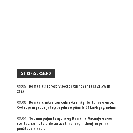
STIRIPESURSE.RO
09:09
Romania's forestry sector turnover falls 21.5% in
2025
09:08
România, între caniculă extremă și furtuni violente.
Cod roșu în șapte județe, vijelii de până la 90 km/h și grindină
09:04
Tot mai puțini turiști aleg România. Vacanțele s-au
scurtat, iar hotelurile au avut mai puțini clienți în prima
jumătate a anului