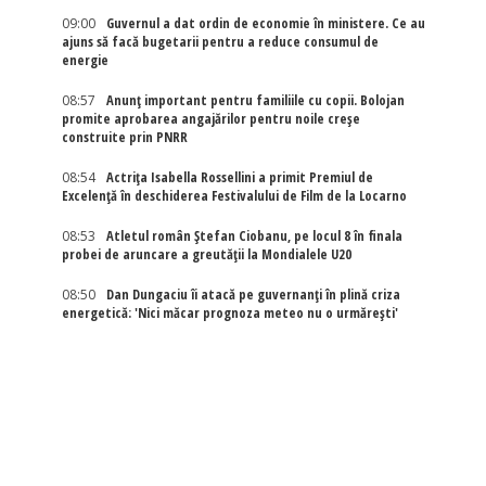
09:00
Guvernul a dat ordin de economie în ministere. Ce au
ajuns să facă bugetarii pentru a reduce consumul de
energie
08:57
Anunț important pentru familiile cu copii. Bolojan
promite aprobarea angajărilor pentru noile creșe
construite prin PNRR
08:54
Actriţa Isabella Rossellini a primit Premiul de
Excelenţă în deschiderea Festivalului de Film de la Locarno
08:53
Atletul român Ștefan Ciobanu, pe locul 8 în finala
probei de aruncare a greutății la Mondialele U20
08:50
Dan Dungaciu îi atacă pe guvernanți în plină criza
energetică: 'Nici măcar prognoza meteo nu o urmărești'