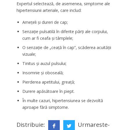
Expertul selectează, de asemenea, simptome ale
hipertensiunii arteriale, care includ:
Amețeli și dureri de cap;
Senzație pulsatilă în diferite părți ale corpului,
cum ar fi ceafa și tâmplele;
O senzație de „ceață în cap”, scăderea acuității
vizuale;
Tinitus și auzul pulsului;
Insomnie și oboseală;
Pierderea apetitului, greață;
Durere apăsătoare în piept.
În multe cazuri, hipertensiunea se dezvoltă
aproape fără simptome.
Distribuie:
Urmareste-