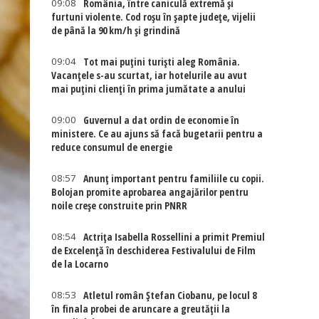
09:08
România, între caniculă extremă și
furtuni violente. Cod roșu în șapte județe, vijelii
de până la 90 km/h și grindină
09:04
Tot mai puțini turiști aleg România.
Vacanțele s-au scurtat, iar hotelurile au avut
mai puțini clienți în prima jumătate a anului
09:00
Guvernul a dat ordin de economie în
ministere. Ce au ajuns să facă bugetarii pentru a
reduce consumul de energie
08:57
Anunț important pentru familiile cu copii.
Bolojan promite aprobarea angajărilor pentru
noile creșe construite prin PNRR
08:54
Actriţa Isabella Rossellini a primit Premiul
de Excelenţă în deschiderea Festivalului de Film
de la Locarno
08:53
Atletul român Ștefan Ciobanu, pe locul 8
în finala probei de aruncare a greutății la