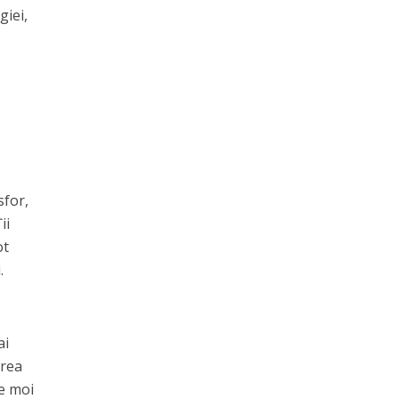
giei,
sfor,
ii
ot
.
ai
area
e moi