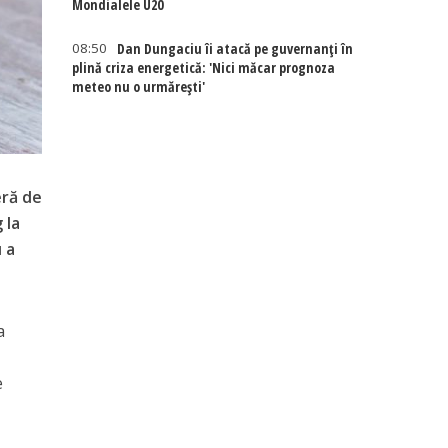
Mondialele U20
08:50
Dan Dungaciu îi atacă pe guvernanți în
plină criza energetică: 'Nici măcar prognoza
meteo nu o urmărești'
eră de
 la
u a
a
e