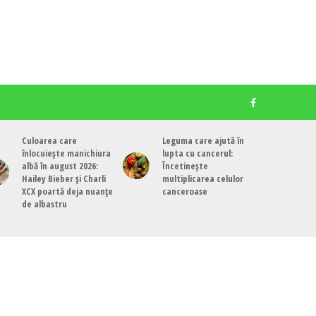
Culoarea care
Leguma care ajută în
înlocuiește manichiura
lupta cu cancerul:
albă în august 2026:
Încetinește
Hailey Bieber și Charli
multiplicarea celulor
XCX poartă deja nuanțe
canceroase
de albastru