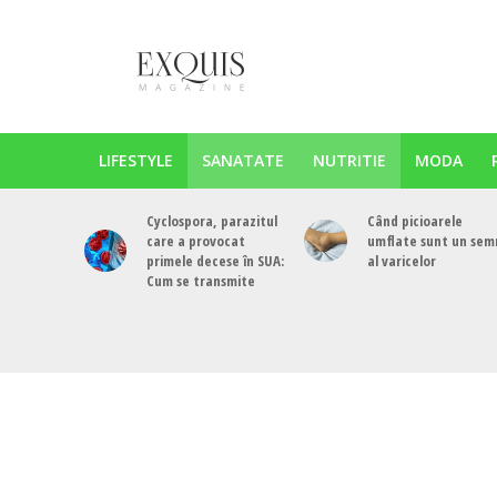
LIFESTYLE
SANATATE
NUTRITIE
MODA
Cyclospora, parazitul
Când picioarele
care a provocat
umflate sunt un sem
primele decese în SUA:
al varicelor
Cum se transmite