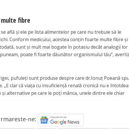
 multe fibre
se află şi ele pe lista alimentelor pe care nu trebuie să le
nichi. Conform medicului, acestea conţin foarte multe fibre şi
todată, sunt şi mult mai bogate în potasiu decât analogii lor
m spuneam, poate fi foarte dăunător organismului tău”, averti
vrigei, pufuleţi sunt produse despre care dr.Ionuţ Poeană sp
e. „E clar că viaţa cu insuficienţă renală cronică nu e întotde
 şi alternative pe care le poţi mânca, unele dintre ele chiar
rmareste-ne: