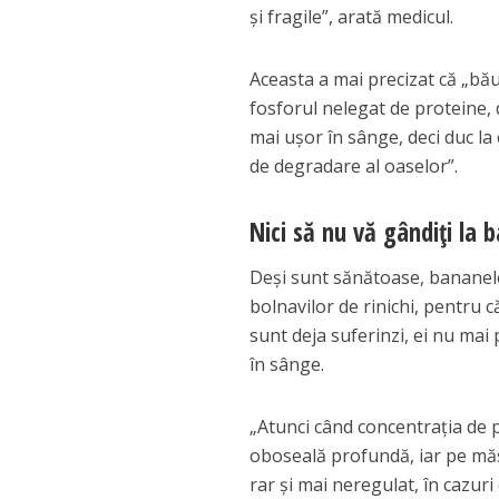
şi fragile”, arată medicul.
Aceasta a mai precizat că „băut
fosforul nelegat de proteine, 
mai uşor în sânge, deci duc la
de degradare al oaselor”.
Nici să nu vă gândiţi la 
Deşi sunt sănătoase, bananele
bolnavilor de rinichi, pentru 
sunt deja suferinzi, ei nu mai
în sânge.
„Atunci când concentraţia de 
oboseală profundă, iar pe măs
rar şi mai neregulat, în cazur