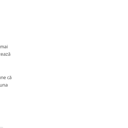
 mai
zează
une că
auna