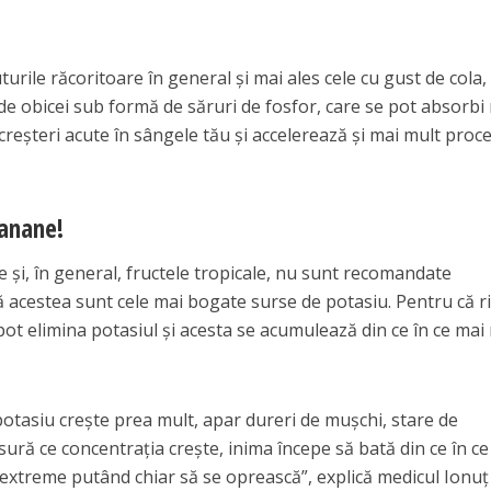
urile răcoritoare în general şi mai ales cele cu gust de cola,
de obicei sub formă de săruri de fosfor, care se pot absorbi
 creşteri acute în sângele tău şi accelerează şi mai mult proc
banane!
 şi, în general, fructele tropicale, nu sunt recomandate
că acestea sunt cele mai bogate surse de potasiu. Pentru că ri
 pot elimina potasiul şi acesta se acumulează din ce în ce mai
potasiu creşte prea mult, apar dureri de muşchi, stare de
ură ce concentraţia creşte, inima începe să bată din ce în ce
i extreme putând chiar să se oprească”, explică medicul Ionuţ