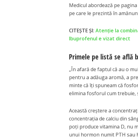
Medicul abordează pe pagina 
pe care le prezintă în amănunt
CITEȘTE ȘI:
Atenție la combin
Ibuprofenul e vizat direct
Primele pe listă se află
„În afară de faptul că au o mu
pentru a adăuga aromă, a prelun
minte că îţi spuneam că fosfor
elimina fosforul cum trebuie, 
Această creştere a concentraţi
concentraţia de calciu din sân
poţi produce vitamina D, nu ma
unui hormon numit PTH sau ho