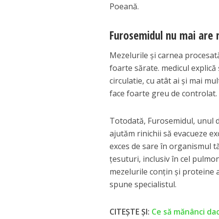
Poeană.
Furosemidul nu mai are n
Mezelurile şi carnea procesat
foarte sărate. medicul explică 
circulatie, cu atât ai şi mai m
face foarte greu de controlat.
Totodată, Furosemidul, unul d
ajutăm rinichii să evacueze ex
exces de sare în organismul t
ţesuturi, inclusiv în cel pulmo
mezelurile conţin şi proteine 
spune specialistul.
CITEȘTE ȘI:
Ce să mănânci dacă