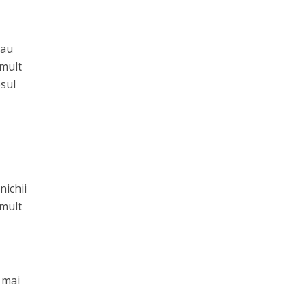
 au
 mult
esul
nichii
 mult
 mai