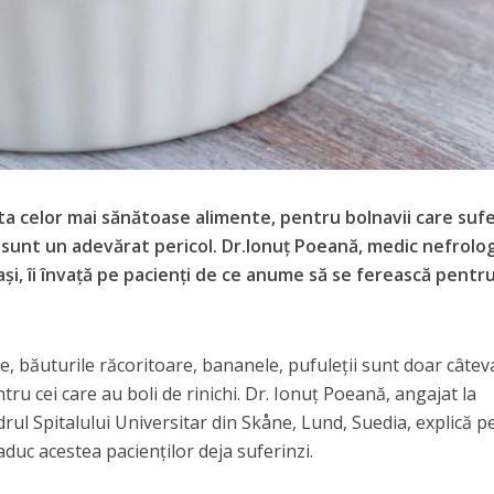
sta celor mai sănătoase alimente, pentru bolnavii care suf
 sunt un adevărat pericol. Dr.Ionuţ Poeană, medic nefrolog
aşi, îi învaţă pe pacienţi de ce anume să se ferească pentr
e, băuturile răcoritoare, bananele, pufuleţii sunt doar câtev
tru cei care au boli de rinichi. Dr. Ionuţ Poeană, angajat la
drul Spitalului Universitar din Skåne, Lund, Suedia, explică p
 aduc acestea pacienţilor deja suferinzi.