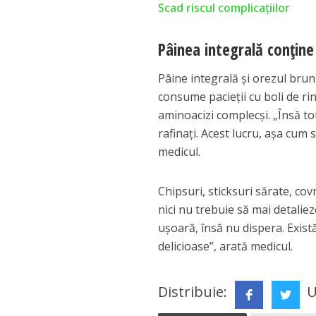
Scad riscul complicațiilor
Pâinea integrală conţine
Pâine integrală şi orezul brun 
consume pacieţii cu boli de ri
aminoacizi complecşi. „Însă to
rafinaţi. Acest lucru, aşa cu
medicul.
Chipsuri, sticksuri sărate, co
nici nu trebuie să mai detaliez
uşoară, însă nu dispera. Există
delicioase”, arată medicul.
Distribuie:
U