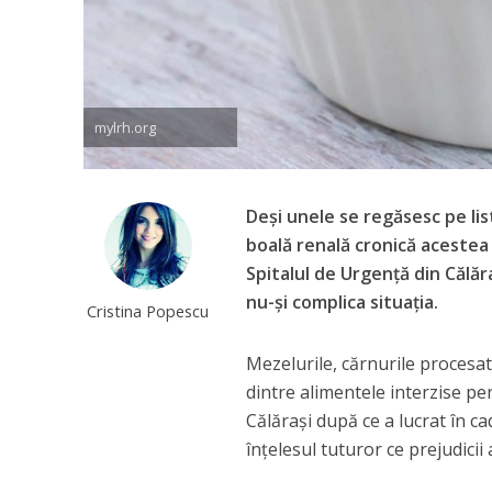
mylrh.org
Deşi unele se regăsesc pe li
boală renală cronică acestea
Spitalul de Urgenţă din Călăr
nu-şi complica situaţia.
Cristina Popescu
Mezelurile, cărnurile procesat
dintre alimentele interzise pen
Călăraşi după ce a lucrat în ca
înţelesul tuturor ce prejudicii