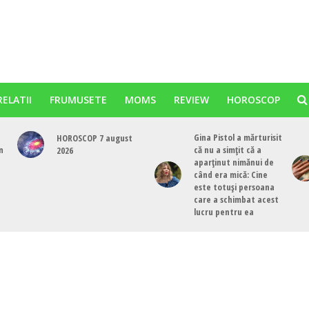
RELATII
FRUMUSETE
MOMS
REVIEW
HOROSCOP
Gina Pistol a mărturisit
HOROSCOP 7 august
n
că nu a simțit că a
2026
aparținut nimănui de
când era mică: Cine
este totuși persoana
care a schimbat acest
lucru pentru ea