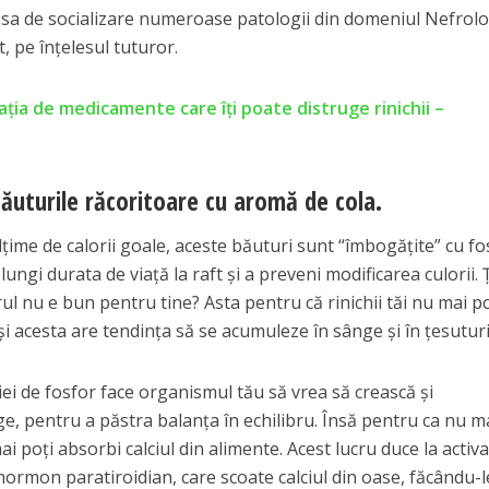
sa de socializare numeroase patologii din domeniul Nefrolo
, pe înţelesul tuturor.
ația de medicamente care îți poate distruge rinichii –
 băuturile răcoritoare cu aromă de cola.
lţime de calorii goale, aceste băuturi sunt “îmbogăţite” cu fo
gi durata de viaţă la raft şi a preveni modificarea culorii. Ţ
ul nu e bun pentru tine? Asta pentru că rinichii tăi nu mai p
şi acesta are tendinţa să se acumuleze în sânge şi în ţesuturi
ei de fosfor face organismul tău să vrea să crească şi
ge, pentru a păstra balanţa în echilibru. Însă pentru ca nu m
i poţi absorbi calciul din alimente. Acest lucru duce la activ
rmon paratiroidian, care scoate calciul din oase, făcându-l