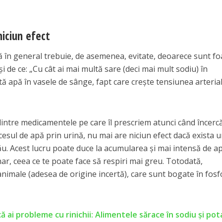
iciun efect
ă în general trebuie, de asemenea, evitate, deoarece sunt fo
şi de ce: „Cu cât ai mai multă sare (deci mai mult sodiu) în
ultă apă în vasele de sânge, fapt care creşte tensiunea arterial
intre medicamentele pe care îl prescriem atunci când încer
cesul de apă prin urină, nu mai are niciun efect dacă exista 
ău. Acest lucru poate duce la acumularea şi mai intensă de ap
nar, ceea ce te poate face să respiri mai greu. Totodată,
animale (adesea de origine incertă), care sunt bogate în fosf
 ai probleme cu rinichii: Alimentele sărace în sodiu și pot