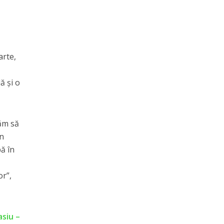
arte,
ă şi o
căm să
un
ă în
or”,
asiu –