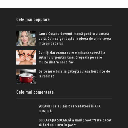
Cele mai populare
Laura Cosoi a devenit mamă pentru a cincea
oară: Cum se gândește la ideea de a mai avea
încă un bebeluș
Cum îți dai seama care e măsura corectă a
sutienului pentru tine: Greșeala pe care
multe dintre noi o fac
De ce nu e bine să gătești cu apă fierbinte de
la robinet
Cele mai comentate
ȘOCANT! Ce au găsit cercetătorii în APA
SFINȚITĂ
DECLARAȚIA ȘOCANTĂ a unui preot: ”Este păcat
să faci un COPIL în post”