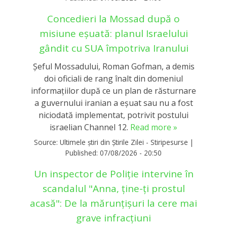
Concedieri la Mossad după o
misiune eșuată: planul Israelului
gândit cu SUA împotriva Iranului
Șeful Mossadului, Roman Gofman, a demis
doi oficiali de rang înalt din domeniul
informațiilor după ce un plan de răsturnare
a guvernului iranian a eșuat sau nu a fost
niciodată implementat, potrivit postului
israelian Channel 12.
Read more »
Source:
Ultimele știri din Știrile Zilei - Stiripesurse
|
Published:
07/08/2026 - 20:50
Un inspector de Poliție intervine în
scandalul "Anna, ține-ți prostul
acasă": De la mărunțișuri la cere mai
grave infracțiuni