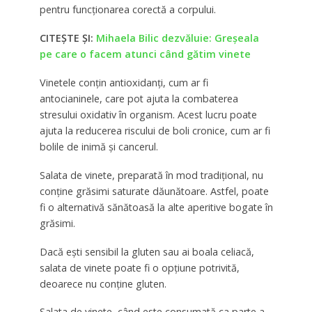
pentru funcționarea corectă a corpului.
CITEȘTE ȘI:
Mihaela Bilic dezvăluie: Greșeala
pe care o facem atunci când gătim vinete
Vinetele conțin antioxidanți, cum ar fi
antocianinele, care pot ajuta la combaterea
stresului oxidativ în organism. Acest lucru poate
ajuta la reducerea riscului de boli cronice, cum ar fi
bolile de inimă și cancerul.
Salata de vinete, preparată în mod tradițional, nu
conține grăsimi saturate dăunătoare. Astfel, poate
fi o alternativă sănătoasă la alte aperitive bogate în
grăsimi.
Dacă ești sensibil la gluten sau ai boala celiacă,
salata de vinete poate fi o opțiune potrivită,
deoarece nu conține gluten.
Salata de vinete, când este consumată ca parte a