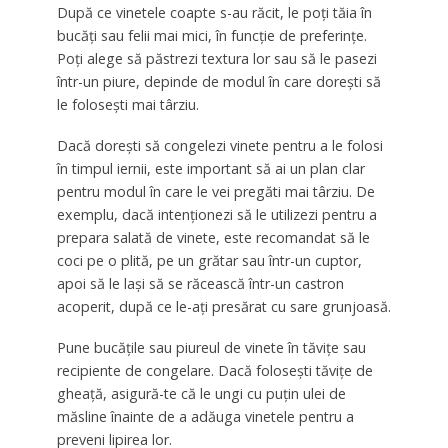
După ce vinetele coapte s-au răcit, le poți tăia în
bucăți sau felii mai mici, în funcție de preferințe.
Poți alege să păstrezi textura lor sau să le pasezi
într-un piure, depinde de modul în care dorești să
le folosești mai târziu.
Dacă dorești să congelezi vinete pentru a le folosi
în timpul iernii, este important să ai un plan clar
pentru modul în care le vei pregăti mai târziu. De
exemplu, dacă intenționezi să le utilizezi pentru a
prepara salată de vinete, este recomandat să le
coci pe o plită, pe un grătar sau într-un cuptor,
apoi să le lași să se răcească într-un castron
acoperit, după ce le-ați presărat cu sare grunjoasă.
Pune bucățile sau piureul de vinete în tăvițe sau
recipiente de congelare. Dacă folosești tăvițe de
gheață, asigură-te că le ungi cu puțin ulei de
măsline înainte de a adăuga vinetele pentru a
preveni lipirea lor.