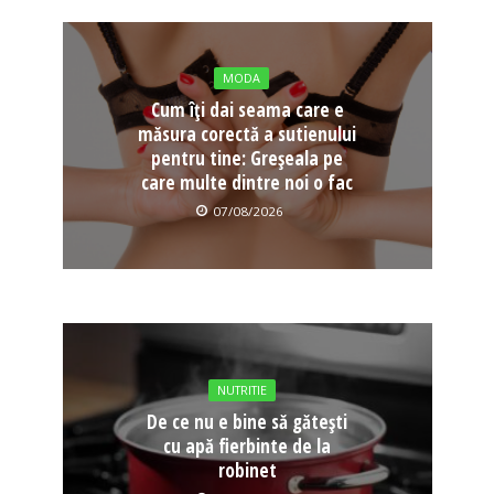
MODA
Cum îți dai seama care e
măsura corectă a sutienului
pentru tine: Greșeala pe
care multe dintre noi o fac
07/08/2026
NUTRITIE
De ce nu e bine să gătești
cu apă fierbinte de la
robinet