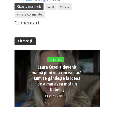
Citeste mai mult
sare
vinete
vinete congelate
Comentarii:
Citește și
LIFESTYLE
Laura Cosoi a devenit
mamă pentru a cincea oară:
Cum se gândește la ideea
de a mai avea încă un
bebeluș
07/08/2026