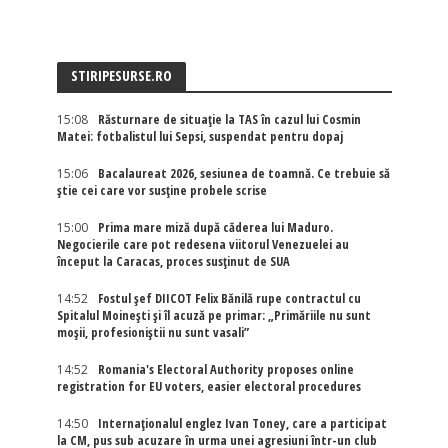
STIRIPESURSE.RO
15:08
Răsturnare de situație la TAS în cazul lui Cosmin
Matei: fotbalistul lui Sepsi, suspendat pentru dopaj
15:06
Bacalaureat 2026, sesiunea de toamnă. Ce trebuie să
știe cei care vor susține probele scrise
15:00
Prima mare miză după căderea lui Maduro.
Negocierile care pot redesena viitorul Venezuelei au
început la Caracas, proces susținut de SUA
14:52
Fostul șef DIICOT Felix Bănilă rupe contractul cu
Spitalul Moinești și îl acuză pe primar: „Primăriile nu sunt
moșii, profesioniștii nu sunt vasali”
14:52
Romania's Electoral Authority proposes online
registration for EU voters, easier electoral procedures
14:50
Internaţionalul englez Ivan Toney, care a participat
la CM, pus sub acuzare în urma unei agresiuni într-un club