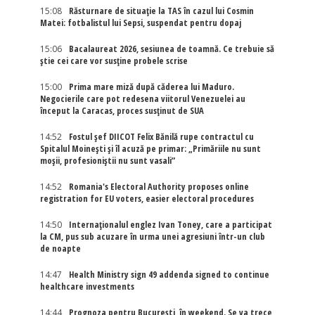
15:08
Răsturnare de situație la TAS în cazul lui Cosmin
Matei: fotbalistul lui Sepsi, suspendat pentru dopaj
15:06
Bacalaureat 2026, sesiunea de toamnă. Ce trebuie să
știe cei care vor susține probele scrise
15:00
Prima mare miză după căderea lui Maduro.
Negocierile care pot redesena viitorul Venezuelei au
început la Caracas, proces susținut de SUA
14:52
Fostul șef DIICOT Felix Bănilă rupe contractul cu
Spitalul Moinești și îl acuză pe primar: „Primăriile nu sunt
moșii, profesioniștii nu sunt vasali”
14:52
Romania's Electoral Authority proposes online
registration for EU voters, easier electoral procedures
14:50
Internaţionalul englez Ivan Toney, care a participat
la CM, pus sub acuzare în urma unei agresiuni într-un club
de noapte
14:47
Health Ministry sign 49 addenda signed to continue
healthcare investments
14:44
Prognoza pentru București, în weekend. Se va trece