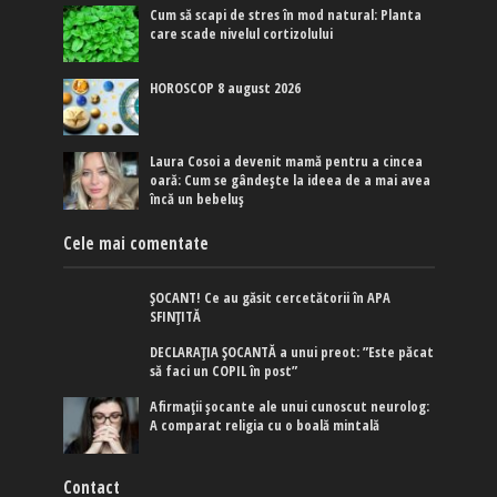
Cum să scapi de stres în mod natural: Planta
care scade nivelul cortizolului
HOROSCOP 8 august 2026
Laura Cosoi a devenit mamă pentru a cincea
oară: Cum se gândește la ideea de a mai avea
încă un bebeluș
Cele mai comentate
ȘOCANT! Ce au găsit cercetătorii în APA
SFINȚITĂ
DECLARAȚIA ȘOCANTĂ a unui preot: ”Este păcat
să faci un COPIL în post”
Afirmaţii şocante ale unui cunoscut neurolog:
A comparat religia cu o boală mintală
Contact