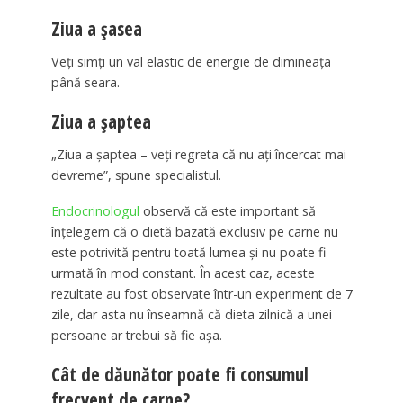
Ziua a șasea
Veți simți un val elastic de energie de dimineața
până seara.
Ziua a șaptea
„Ziua a șaptea – veți regreta că nu ați încercat mai
devreme”, spune specialistul.
Endocrinologul
observă că este important să
înțelegem că o dietă bazată exclusiv pe carne nu
este potrivită pentru toată lumea și nu poate fi
urmată în mod constant. În acest caz, aceste
rezultate au fost observate într-un experiment de 7
zile, dar asta nu înseamnă că dieta zilnică a unei
persoane ar trebui să fie așa.
Cât de dăunător poate fi consumul
frecvent de carne?