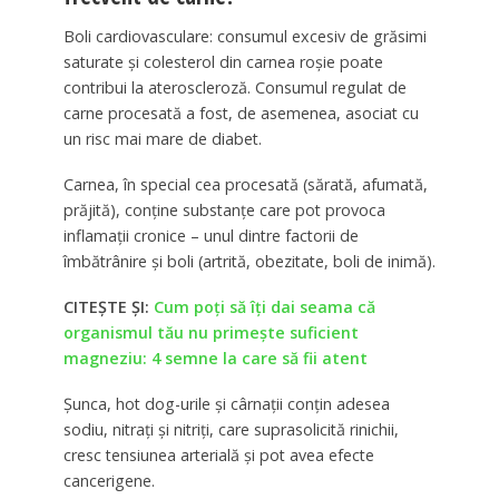
Boli cardiovasculare: consumul excesiv de grăsimi
saturate și colesterol din carnea roșie poate
contribui la ateroscleroză. Consumul regulat de
carne procesată a fost, de asemenea, asociat cu
un risc mai mare de diabet.
Carnea, în special cea procesată (sărată, afumată,
prăjită), conține substanțe care pot provoca
inflamații cronice – unul dintre factorii de
îmbătrânire și boli (artrită, obezitate, boli de inimă).
CITEȘTE ȘI:
Cum poți să îți dai seama că
organismul tău nu primește suficient
magneziu: 4 semne la care să fii atent
Șunca, hot dog-urile și cârnații conțin adesea
sodiu, nitrați și nitriți, care suprasolicită rinichii,
cresc tensiunea arterială și pot avea efecte
cancerigene.