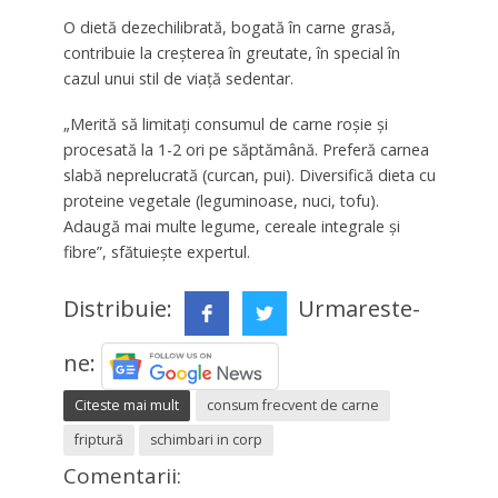
O dietă dezechilibrată, bogată în carne grasă,
contribuie la creșterea în greutate, în special în
cazul unui stil de viață sedentar.
„Merită să limitați consumul de carne roșie și
procesată la 1-2 ori pe săptămână. Preferă carnea
slabă neprelucrată (curcan, pui). Diversifică dieta cu
proteine vegetale (leguminoase, nuci, tofu).
Adaugă mai multe legume, cereale integrale și
fibre”, sfătuiește expertul.
Distribuie:
Urmareste-
ne:
Citeste mai mult
consum frecvent de carne
friptură
schimbari in corp
Comentarii: