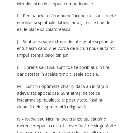
întreţine şi nu în scopuri competiţionale.
I – Persoanele a căror nume începe cu I sunt foarte
emotive şi spirituale. Iubesc arta şi tot ce ţine de
ea, le place să călătorească.
J – Sunt persoane extrem de inteligente şi pline de
entuziasm când vine vorba de lucruri noi. Caută tot
timpul atenţia celor din jur.
L – Lorena sau Liviu sunt foarte socibiali din fire,
dar detesta în acelaşi timp clişeele sociale.
M – Sunt firi optimiste chiar şi dacă au în faţă o
adevărată apocalipsa. Sunt atraşi de tot ce
înseamnă spiritualitate şi pozitivitate, însă nu
alunecă deloc spre pantă religioasă.
N – Nadia sau Nicu nu pot trăi izolaţi, căutând
mereu compania cuiva. Le este frică de singurătate
fapt pentru care sunt extrem de sociabili mai tot