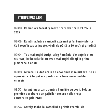
STIRIPESURSE.RO
09:09
Romania's forestry sector turnover falls 21.5% in
2025
09:08
România, între caniculă extremă și furtuni violente.
Cod roșu în șapte județe, vijelii de până la 90 km/h și grindină
09:04
Tot mai puțini turiști aleg România. Vacanțele s-au
scurtat, iar hotelurile au avut mai puțini clienți în prima
jumătate a anului
09:00
Guvernul a dat ordin de economie în ministere. Ce au
ajuns să facă bugetarii pentru a reduce consumul de
energie
08:57
Anunț important pentru familiile cu copii. Bolojan
promite aprobarea angajărilor pentru noile creșe
construite prin PNRR
08:54
Actriţa Isabella Rossellini a primit Premiul de