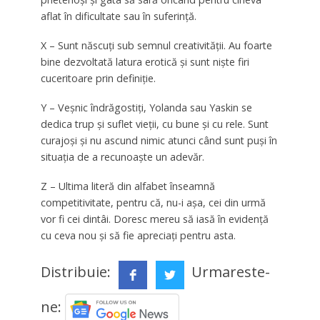
aflat în dificultate sau în suferinţă.
X – Sunt născuţi sub semnul creativităţii. Au foarte
bine dezvoltată latura erotică şi sunt nişte firi
cuceritoare prin definiţie.
Y – Veşnic îndrăgostiţi, Yolanda sau Yaskin se
dedica trup şi suflet vieţii, cu bune şi cu rele. Sunt
curajoşi şi nu ascund nimic atunci când sunt puşi în
situaţia de a recunoaşte un adevăr.
Z – Ultima literă din alfabet înseamnă
competitivitate, pentru că, nu-i aşa, cei din urmă
vor fi cei dintâi. Doresc mereu să iasă în evidenţă
cu ceva nou şi să fie apreciaţi pentru asta.
Distribuie:
Urmareste-
ne: