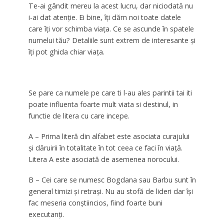
Te-ai gândit mereu la acest lucru, dar niciodată nu
i-ai dat atenţie. Ei bine, îţi dăm noi toate datele
care îţi vor schimba viaţa. Ce se ascunde în spatele
numelui tău? Detaliile sunt extrem de interesante şi
îţi pot ghida chiar viaţa.
Se pare ca numele pe care ti l-au ales parintii tai iti
poate influenta foarte mult viata si destinul, in
functie de litera cu care incepe.
A – Prima literă din alfabet este asociata curajului
şi dăruirii în totalitate în tot ceea ce faci în viaţă.
Litera A este asociată de asemenea norocului.
B – Cei care se numesc Bogdana sau Barbu sunt în
general timizi şi retraşi. Nu au stofă de lideri dar îşi
fac meseria conştiincios, fiind foarte buni
executanţi.