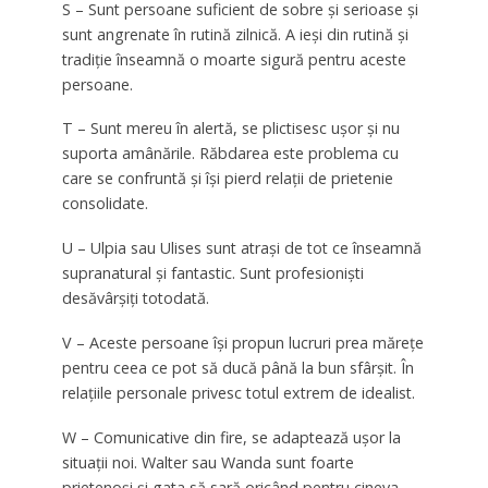
S – Sunt persoane suficient de sobre şi serioase şi
sunt angrenate în rutină zilnică. A ieşi din rutină şi
tradiţie înseamnă o moarte sigură pentru aceste
persoane.
T – Sunt mereu în alertă, se plictisesc uşor şi nu
suporta amânările. Răbdarea este problema cu
care se confruntă şi îşi pierd relaţii de prietenie
consolidate.
U – Ulpia sau Ulises sunt atraşi de tot ce înseamnă
supranatural şi fantastic. Sunt profesionişti
desăvârşiţi totodată.
V – Aceste persoane îşi propun lucruri prea măreţe
pentru ceea ce pot să ducă până la bun sfârşit. În
relaţiile personale privesc totul extrem de idealist.
W – Comunicative din fire, se adaptează uşor la
situaţii noi. Walter sau Wanda sunt foarte
prietenoşi şi gata să sară oricând pentru cineva