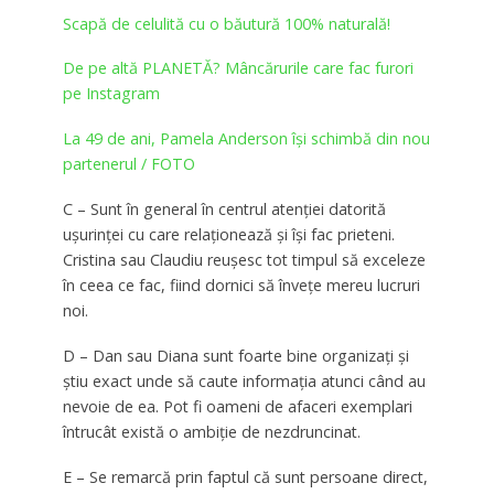
Scapă de celulită cu o băutură 100% naturală!
De pe altă PLANETĂ? Mâncărurile care fac furori
pe Instagram
La 49 de ani, Pamela Anderson își schimbă din nou
partenerul / FOTO
C – Sunt în general în centrul atenţiei datorită
uşurinţei cu care relaţionează şi îşi fac prieteni.
Cristina sau Claudiu reuşesc tot timpul să exceleze
în ceea ce fac, fiind dornici să înveţe mereu lucruri
noi.
D – Dan sau Diana sunt foarte bine organizaţi şi
ştiu exact unde să caute informaţia atunci când au
nevoie de ea. Pot fi oameni de afaceri exemplari
întrucât există o ambiţie de nezdruncinat.
E – Se remarcă prin faptul că sunt persoane direct,