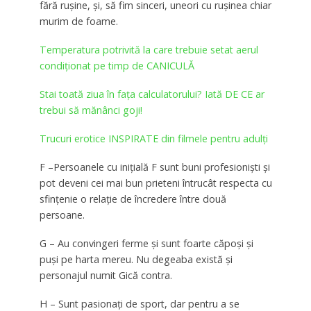
fără ruşine, şi, să fim sinceri, uneori cu ruşinea chiar
murim de foame.
Temperatura potrivită la care trebuie setat aerul
condiţionat pe timp de CANICULĂ
Stai toată ziua în fața calculatorului? Iată DE CE ar
trebui să mănânci goji!
Trucuri erotice INSPIRATE din filmele pentru adulți
F –Persoanele cu iniţială F sunt buni profesionişti şi
pot deveni cei mai bun prieteni întrucât respecta cu
sfinţenie o relaţie de încredere între două
persoane.
G – Au convingeri ferme şi sunt foarte căpoşi şi
puşi pe harta mereu. Nu degeaba există şi
personajul numit Gică contra.
H – Sunt pasionaţi de sport, dar pentru a se