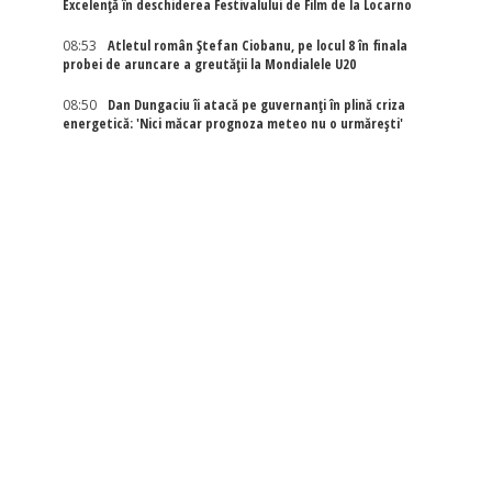
Excelenţă în deschiderea Festivalului de Film de la Locarno
08:53
Atletul român Ștefan Ciobanu, pe locul 8 în finala
probei de aruncare a greutății la Mondialele U20
08:50
Dan Dungaciu îi atacă pe guvernanți în plină criza
energetică: 'Nici măcar prognoza meteo nu o urmărești'