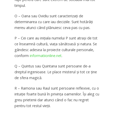
timpul.
O – Oana sau Ovidiu sunt caracterizaţi de
determinarea cu care iau deciziile. Sunt hotărâţi
mereu atunci când plănuiesc ceva pas cu pas.
P – Cei care au iniţiala numelui P sunt atraşi de tot
ce înseamnă cultură, viaţa sănătoasă şi natura. Se
gândesc adesea la proiecte culturale personale,
conform
informatiionline.net
.
Q – Quintus sau Quintana sunt persoane de-a
dreptul ingenioase. Le place misterul şi tot ce ţine
de sfera magică.
R – Ramona sau Raul sunt persoane reflexive, cu o
intuiţie foarte bună în privinţa oamenilor. Îşi aleg cu
greu prietenii dar atunci când o fac nu regret
pentru tot restul vieţii.