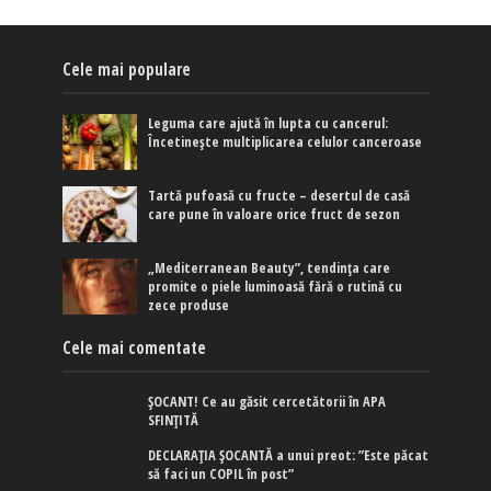
Cele mai populare
Leguma care ajută în lupta cu cancerul:
Încetinește multiplicarea celulor canceroase
Tartă pufoasă cu fructe – desertul de casă
care pune în valoare orice fruct de sezon
„Mediterranean Beauty”, tendința care
promite o piele luminoasă fără o rutină cu
zece produse
Cele mai comentate
ȘOCANT! Ce au găsit cercetătorii în APA
SFINȚITĂ
DECLARAȚIA ȘOCANTĂ a unui preot: ”Este păcat
să faci un COPIL în post”