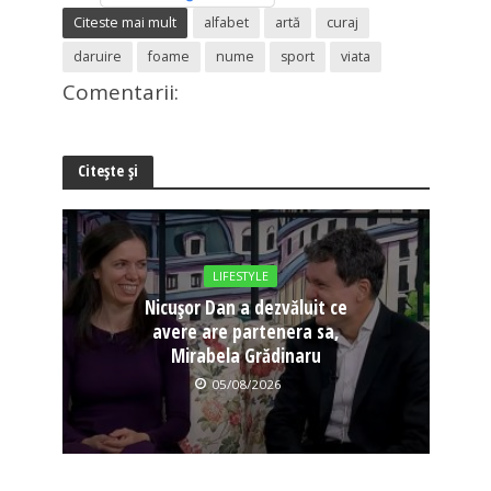
Citeste mai mult
alfabet
artă
curaj
daruire
foame
nume
sport
viata
Comentarii:
Citește și
LIFESTYLE
Nicușor Dan a dezvăluit ce
avere are partenera sa,
Mirabela Grădinaru
05/08/2026