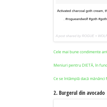
Activated charcoal goth cream, th
. #rogueandwolf #goth #got
A post shared by ROGUE + WOL
Cele mai bune condimente ant
Meniuri pentru DIETĂ, în fu
Ce se întâmplă dacă mănânci fa
2. Burgerul din avocado