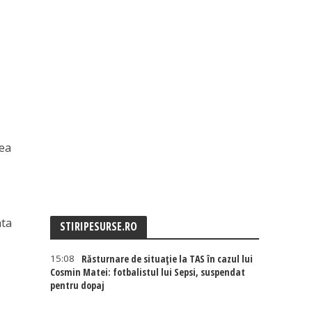
nea
ata
STIRIPESURSE.RO
15:08
Răsturnare de situație la TAS în cazul lui
Cosmin Matei: fotbalistul lui Sepsi, suspendat
pentru dopaj