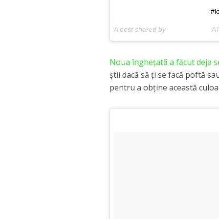
#l
A post shared by ⠀⠀⠀⠀⠀⠀⠀⠀⠀AT
Noua îngheţată a făcut deja se
ştii dacă să ţi se facă poftă s
pentru a obţine această culoar