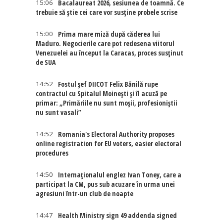
15:06
Bacalaureat 2026, sesiunea de toamnă. Ce
trebuie să știe cei care vor susține probele scrise
15:00
Prima mare miză după căderea lui
Maduro. Negocierile care pot redesena viitorul
Venezuelei au început la Caracas, proces susținut
de SUA
14:52
Fostul șef DIICOT Felix Bănilă rupe
contractul cu Spitalul Moinești și îl acuză pe
primar: „Primăriile nu sunt moșii, profesioniștii
nu sunt vasali”
14:52
Romania's Electoral Authority proposes
online registration for EU voters, easier electoral
procedures
14:50
Internaţionalul englez Ivan Toney, care a
participat la CM, pus sub acuzare în urma unei
agresiuni într-un club de noapte
14:47
Health Ministry sign 49 addenda signed