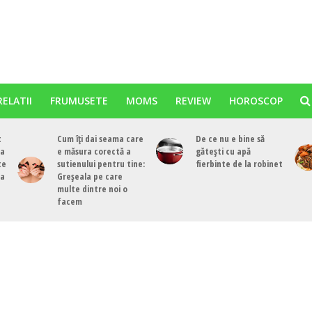
RELATII
FRUMUSETE
MOMS
REVIEW
HOROSCOP
t
Cum îți dai seama care
De ce nu e bine să
ea
e măsura corectă a
gătești cu apă
te
sutienului pentru tine:
fierbinte de la robinet
ea
Greșeala pe care
multe dintre noi o
facem