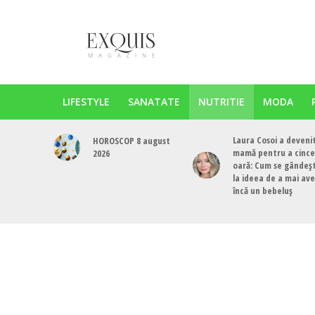
LIFESTYLE
SANATATE
NUTRITIE
MODA
Laura Cosoi a deveni
HOROSCOP 8 august
mamă pentru a cinc
2026
oară: Cum se gândeș
la ideea de a mai av
încă un bebeluș