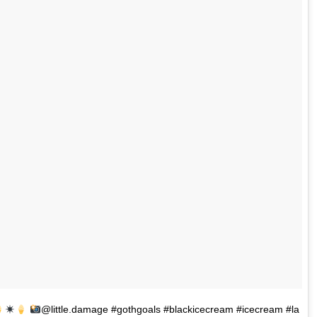
@little.damage #gothgoals #blackicecream #icecream #la