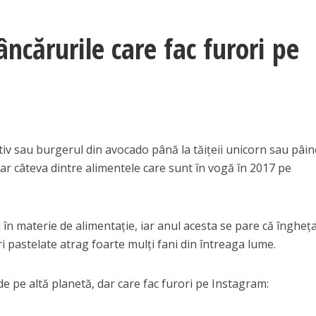
cărurile care fac furori pe
tiv sau burgerul din avocado până la tăiţeii unicorn sau pâi
oar câteva dintre alimentele care sunt în vogă în 2017 pe
i în materie de alimentaţie, iar anul acesta se pare că îngheţ
i pastelate atrag foarte mulţi fani din întreaga lume.
de pe altă planetă, dar care fac furori pe Instagram: