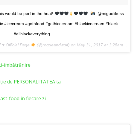
is would be perf in the heat!
.
: @miguelikess .
hic #icecream #gothfood #gothicecream #blackicecream #black
#allblackeverything
F
♥
Official Page
(@rogueandwolf) on
May 31, 2017 at 1:28am PDT
i-îmbătrânire
ncție de PERSONALITATEA ta
st-food în fiecare zi