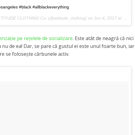
osangeles #black #allblackeverything
TITUDE CLOTHING Co. (@attitude_clothing) on
Jun 4, 2017 at 2:03am PDT
nzaţie pe reţelele de socializare
. Este atât de neagră că nici
au nu de ea! Dar, se pare că gustul ei este unul foarte bun, iar
e se foloseşte cărbunele activ.