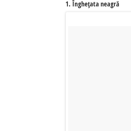
1. Îngheţata neagră