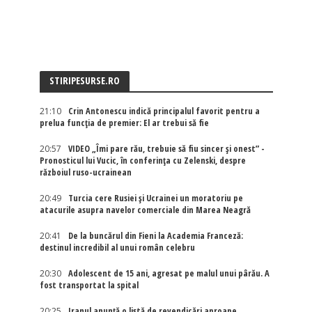
STIRIPESURSE.RO
21:10
Crin Antonescu indică principalul favorit pentru a
prelua funcția de premier: El ar trebui să fie
20:57
VIDEO „Îmi pare rău, trebuie să fiu sincer și onest” -
Pronosticul lui Vucic, în conferința cu Zelenski, despre
războiul ruso-ucrainean
20:49
Turcia cere Rusiei și Ucrainei un moratoriu pe
atacurile asupra navelor comerciale din Marea Neagră
20:41
De la buncărul din Fieni la Academia Franceză:
destinul incredibil al unui român celebru
20:30
Adolescent de 15 ani, agresat pe malul unui pârău. A
fost transportat la spital
20:25
Iranul anunță o listă de revendicări aproape