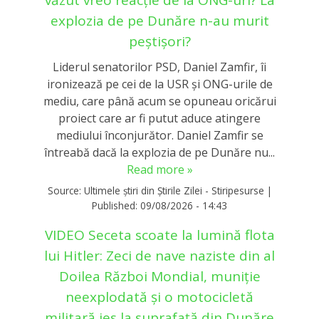
explozia de pe Dunăre n-au murit
peștișori?
Liderul senatorilor PSD, Daniel Zamfir, îi
ironizează pe cei de la USR și ONG-urile de
mediu, care până acum se opuneau oricărui
proiect care ar fi putut aduce atingere
mediului înconjurător. Daniel Zamfir se
întreabă dacă la explozia de pe Dunăre nu...
Read more »
Source:
Ultimele știri din Știrile Zilei - Stiripesurse
|
Published:
09/08/2026 - 14:43
VIDEO Seceta scoate la lumină flota
lui Hitler: Zeci de nave naziste din al
Doilea Război Mondial, muniție
neexplodată și o motocicletă
militară ies la suprafață din Dunăre