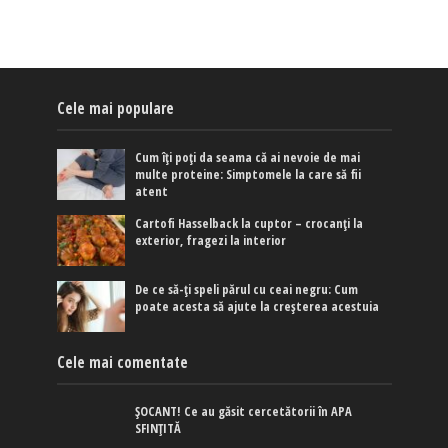
Cele mai populare
Cum îți poți da seama că ai nevoie de mai
multe proteine: Simptomele la care să fii
atent
Cartofi Hasselback la cuptor – crocanți la
exterior, fragezi la interior
De ce să-ți speli părul cu ceai negru: Cum
poate acesta să ajute la creșterea acestuia
Cele mai comentate
ȘOCANT! Ce au găsit cercetătorii în APA
SFINȚITĂ