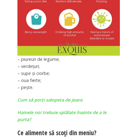
– piureuri de legume;
– verdețuri;
– supe și ciorbe;
– oua fierte;
– pește.
Cum să porți salopeta de jeans
Hainele noi trebuie splălate înainte de a le
purta?
Ce alimente să scoți din meniu?