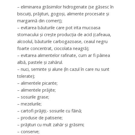
– eliminarea grăsimilor hidrogenate (se găsesc în
biscuiți, prăjituri, gogoși, alimente procesate și
margarină din comerț);
– evitarea băuturile care pot irita mucoasa
stomacului și crește producția de acid (cafeaua,
alcoolul, băuturile carbogazoase, ceaiul negru
foarte concentrat, ciocolata neagră);
– evitarea alimentelor rafinate, cum ar fi pâinea
albă, pastele și zahărul.
– nuci, seminte și alune (în cazul în care nu sunt
tolerate);
– alimentele picante;
– alimentele prăjite;
– sosurile grase;
– mezelurile;
– cartofi prăjiți;- sosurile cu făină;
– produse de patiserie;
– prăjituri cu mult zahăr și grăsimi;
– conserve;