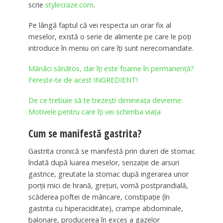
scrie
stylecraze.com
.
Pe lângă faptul că vei respecta un orar fix al
meselor, există o serie de alimente pe care le poți
introduce în meniu ori care îți sunt nerecomandate.
Mănâci sănătos, dar îți este foame în permanență?
Ferește-te de acest INGREDIENT!
De ce trebuie să te trezeşti dimineaţa devreme:
Motivele pentru care îţi vei schimba viaţa
Cum se manifestă gastrita?
Gastrita cronică se manifestă prin dureri de stomac
îndată după luarea meselor, senzație de arsuri
gastrice, greutate la stomac după ingerarea unor
porții mici de hrană, grețuri, vomă postprandială,
scăderea poftei de mâncare, constipație (în
gastrita cu hiperaciditate), crampe abdominale,
balonare, producerea în exces a gazelor