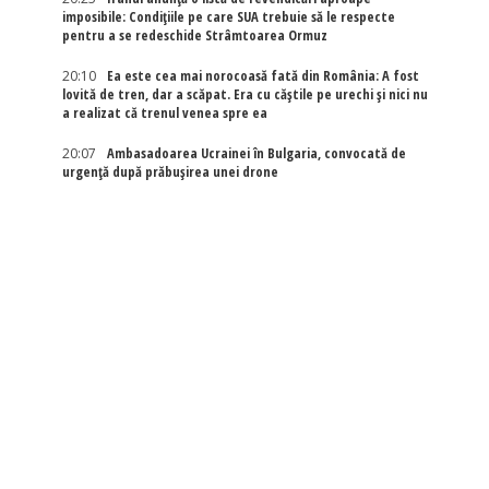
imposibile: Condițiile pe care SUA trebuie să le respecte
pentru a se redeschide Strâmtoarea Ormuz
20:10
Ea este cea mai norocoasă fată din România: A fost
lovită de tren, dar a scăpat. Era cu căștile pe urechi și nici nu
a realizat că trenul venea spre ea
20:07
Ambasadoarea Ucrainei în Bulgaria, convocată de
urgență după prăbușirea unei drone