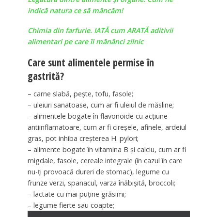
indică natura ce să mâncăm!
Chimia din farfurie. IATĂ cum ARATĂ aditivii
alimentari pe care îi mănânci zilnic
Care sunt alimentele permise în
gastrită?
– carne slabă, pește, tofu, fasole;
– uleiuri sanatoase, cum ar fi uleiul de măsline;
– alimentele bogate în flavonoide cu acțiune
antiinflamatoare, cum ar fi cireșele, afinele, ardeiul
gras, pot inhiba creșterea H. pylori;
– alimente bogate în vitamina B și calciu, cum ar fi
migdale, fasole, cereale integrale (în cazul în care
nu-ți provoacă dureri de stomac), legume cu
frunze verzi, spanacul, varza înăbișită, broccoli;
– lactate cu mai puține grăsimi;
– legume fierte sau coapte;