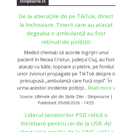
stiripesurse.ro
De la aberațiile de pe TikTok, direct
la închisoare: Tinerii care au atacat
degeaba o ambulanță au fost
reținuți de polițiști
Medicii chemaţi să acorde îngrijiri unui
pacient în Recea Cristur, judeţul Cluj, au fost
atacaţi cu bâte, topoare şi pietre, pe fondul
unor zvonuri propagate pe TikTok despre o
presupusă „ambulanţă care fură copii”. În
urma acestor incidente polițișt...
Read more »
Source:
Ultimele știri din Știrile Zilei - Stiripesurse
|
Published:
09/08/2026 - 14:55
Liderul senatorilor PSD ridică o
întrebare pentru cei de la USR: Ați
văzut vreo reacție de la ONG-uri? La