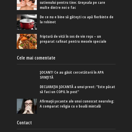
sutienului pentru tine: Greșeala pe care
multe dintre noi o fac
De ce nu e bine să gătești cu apă fierbinte de
la robinet
Friptură de vită în sos de vin roșu – un
preparat rafinat pentru mesele speciale
Cele mai comentate
ȘOCANT! Ce au găsit cercetătorii în APA
SFINȚITĂ
DECLARAȚIA ȘOCANTĂ a unui preot: ”Este păcat
să faci un COPIL în post”
Afirmaţii şocante ale unui cunoscut neurolog:
A comparat religia cu o boală mintală
Contact