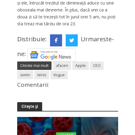
şi ele, întrucât trezitul de dimineaţă aduce cu sine
oboseala mai devreme. În plus, dacă vrei ca a
doua zi să te trezeşti tot în jurul orei 5 am, nu poţi
sta treaz mai târziu de ora 23.
Distribuie:
Urmareste-
ne:
Citeste mai mult
afaceri
Apple
CEO
somn
tenis
Vogue
Comentarii:
Citește și