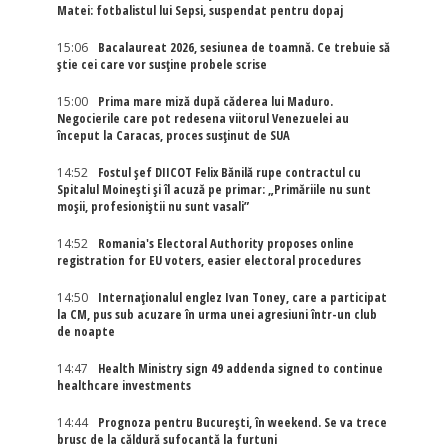
Matei: fotbalistul lui Sepsi, suspendat pentru dopaj
15:06
Bacalaureat 2026, sesiunea de toamnă. Ce trebuie să
știe cei care vor susține probele scrise
15:00
Prima mare miză după căderea lui Maduro.
Negocierile care pot redesena viitorul Venezuelei au
început la Caracas, proces susținut de SUA
14:52
Fostul șef DIICOT Felix Bănilă rupe contractul cu
Spitalul Moinești și îl acuză pe primar: „Primăriile nu sunt
moșii, profesioniștii nu sunt vasali”
14:52
Romania's Electoral Authority proposes online
registration for EU voters, easier electoral procedures
14:50
Internaţionalul englez Ivan Toney, care a participat
la CM, pus sub acuzare în urma unei agresiuni într-un club
de noapte
14:47
Health Ministry sign 49 addenda signed to continue
healthcare investments
14:44
Prognoza pentru București, în weekend. Se va trece
brusc de la căldură sufocantă la furtuni