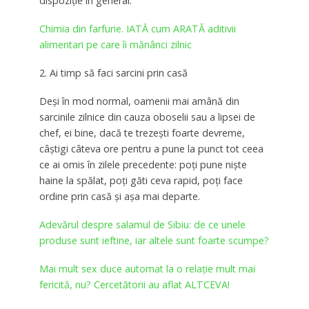
dispoziţie în general.
Chimia din farfurie. IATĂ cum ARATĂ aditivii
alimentari pe care îi mănânci zilnic
2. Ai timp să faci sarcini prin casă
Deşi în mod normal, oamenii mai amână din
sarcinile zilnice din cauza oboselii sau a lipsei de
chef, ei bine, dacă te trezeşti foarte devreme,
câştigi câteva ore pentru a pune la punct tot ceea
ce ai omis în zilele precedente: poţi pune nişte
haine la spălat, poţi găti ceva rapid, poţi face
ordine prin casă şi aşa mai departe.
Adevărul despre salamul de Sibiu: de ce unele
produse sunt ieftine, iar altele sunt foarte scumpe?
Mai mult sex duce automat la o relație mult mai
fericită, nu? Cercetătorii au aflat ALTCEVA!