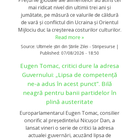
Prețurile globale ale alimentelor au atins cel
mai ridicat nivel din ultimii trei ani și
jumătate, pe măsură ce valurile de căldură
de vară și conflictul din Ucraina și Orientul
Mijlociu duc la creșterea costurilor culturilor.
Read more »
Source:
Ultimele știri din Știrile Zilei - Stiripesurse
|
Published:
07/08/2026 - 18:50
Eugen Tomac, critici dure la adresa
Guvernului: „Lipsa de competență
ne-a adus în acest punct”. Bilă
neagră pentru banii partidelor în
plină austeritate
Europarlamentarul Eugen Tomac, consilier
onorific al președintelui Nicușor Dan, a
lansat vineri o serie de critici la adresa
actualei guvernări, acuzând lipsa de