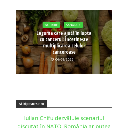
NUTRITIE
SANATATE
Leguma care ajută în lupta
cu cancerul: Încetinește
multiplicarea celulor
canceroase
06/08/2026
stiripesurse.ro
Iulian Chifu dezvăluie scenariul
discutat în NATO: România ar putea