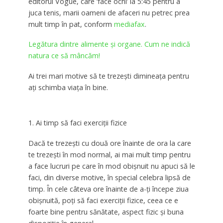
editorul Vogue, care ‘face ochi’ la 5:45 pentru a
juca tenis, marii oameni de afaceri nu petrec prea
mult timp în pat, conform
mediafax
.
Legătura dintre alimente și organe. Cum ne indică
natura ce să mâncăm!
Ai trei mari motive să te trezeşti dimineaţa pentru
aţi schimba viaţa în bine.
1. Ai timp să faci exerciţii fizice
Dacă te trezeşti cu două ore înainte de ora la care
te trezeşti în mod normal, ai mai mult timp pentru
a face lucruri pe care în mod obişnuit nu apuci să le
faci, din diverse motive, în special celebra lipsă de
timp. În cele câteva ore înainte de a-ţi începe ziua
obişnuită, poţi să faci exerciţii fizice, ceea ce e
foarte bine pentru sănătate, aspect fizic şi buna