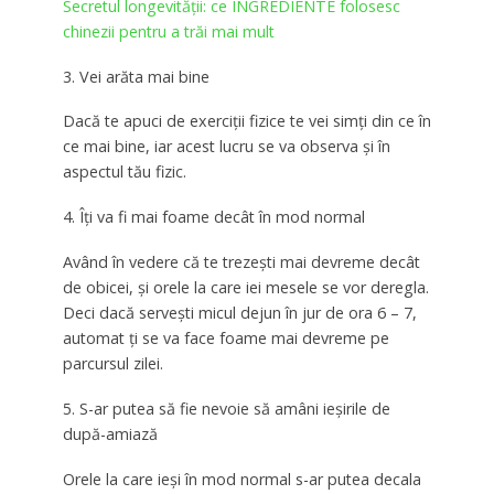
Secretul longevităţii: ce INGREDIENTE folosesc
chinezii pentru a trăi mai mult
3. Vei arăta mai bine
Dacă te apuci de exerciţii fizice te vei simţi din ce în
ce mai bine, iar acest lucru se va observa şi în
aspectul tău fizic.
4. Îţi va fi mai foame decât în mod normal
Având în vedere că te trezeşti mai devreme decât
de obicei, şi orele la care iei mesele se vor deregla.
Deci dacă serveşti micul dejun în jur de ora 6 – 7,
automat ţi se va face foame mai devreme pe
parcursul zilei.
5. S-ar putea să fie nevoie să amâni ieşirile de
după-amiază
Orele la care ieşi în mod normal s-ar putea decala