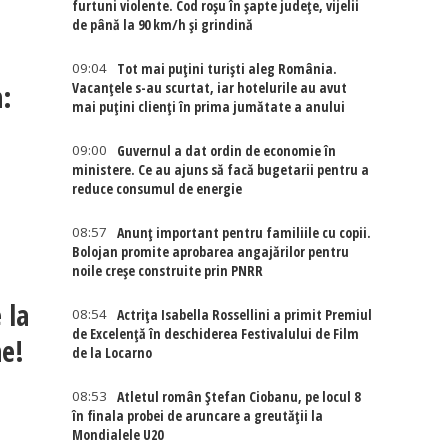
furtuni violente. Cod roșu în șapte județe, vijelii
de până la 90 km/h și grindină
09:04
Tot mai puțini turiști aleg România.
n:
Vacanțele s-au scurtat, iar hotelurile au avut
mai puțini clienți în prima jumătate a anului
09:00
Guvernul a dat ordin de economie în
ministere. Ce au ajuns să facă bugetarii pentru a
reduce consumul de energie
08:57
Anunț important pentru familiile cu copii.
Bolojan promite aprobarea angajărilor pentru
noile creșe construite prin PNRR
 la
08:54
Actriţa Isabella Rossellini a primit Premiul
de Excelenţă în deschiderea Festivalului de Film
ne!
de la Locarno
08:53
Atletul român Ștefan Ciobanu, pe locul 8
în finala probei de aruncare a greutății la
Mondialele U20