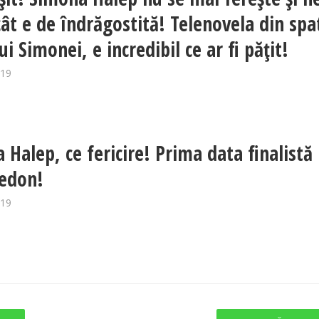
cât e de îndrăgostită! Telenovela din spa
ui Simonei, e incredibil ce ar fi pățit!
019
 Halep, ce fericire! Prima data finalistă 
edon!
019