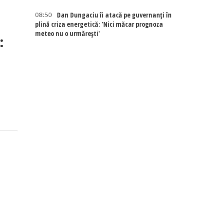
08:50
Dan Dungaciu îi atacă pe guvernanți în
plină criza energetică: 'Nici măcar prognoza
meteo nu o urmărești'
: