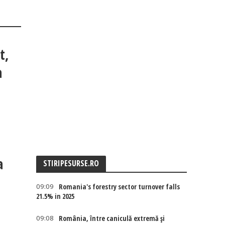
t,
a
a
STIRIPESURSE.RO
09:09
Romania's forestry sector turnover falls
21.5% in 2025
09:08
România, între caniculă extremă și