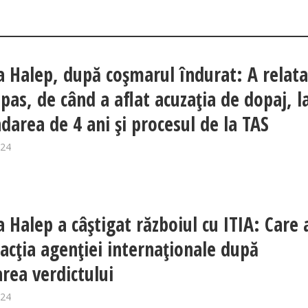
 Halep, după coșmarul îndurat: A relata
 pas, de când a aflat acuzația de dopaj, l
darea de 4 ani și procesul de la TAS
024
 Halep a câștigat războiul cu ITIA: Care 
eacția agenției internaționale după
area verdictului
024