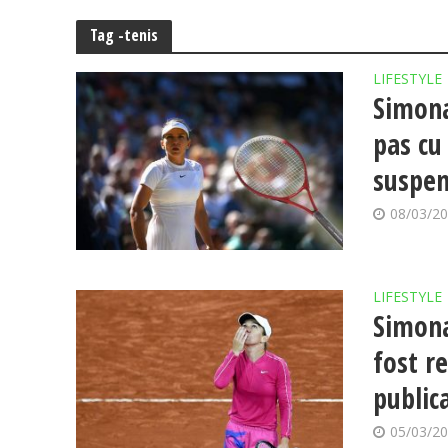
Tag -tenis
LIFESTYLE
Simona
pas cu
suspen
08/03/2
LIFESTYLE
Simona
fost r
public
05/03/2