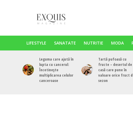
LIFESTYLE
SANATATE
NUTRITIE
MODA
Leguma care ajută în
Tartă pufoasă cu
lupta cu cancerul:
fructe – desertul de
Încetinește
casă care pune în
multiplicarea celulor
valoare orice fruct 
canceroase
sezon