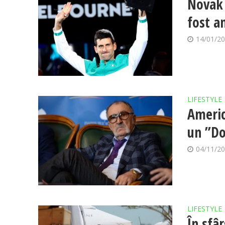
Novak 
fost an
14/01/2
LIFESTYLE
America
un ”Do
04/11/2
LIFESTYLE
În sfâ