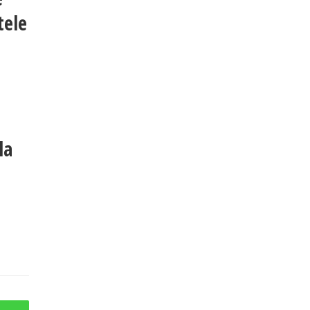
tele
la