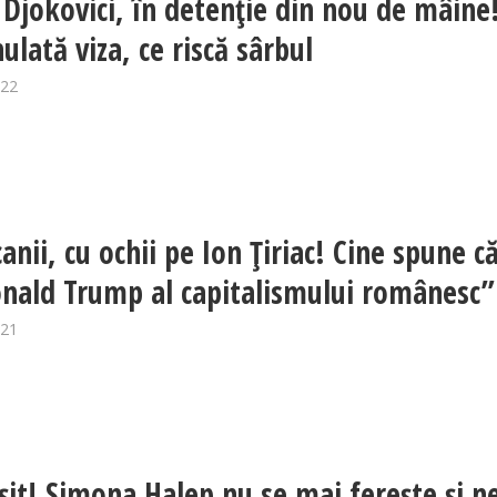
Djokovici, în detenție din nou de mâine!
ulată viza, ce riscă sârbul
022
nii, cu ochii pe Ion Țiriac! Cine spune c
nald Trump al capitalismului românesc”
021
rșit! Simona Halep nu se mai ferește și n