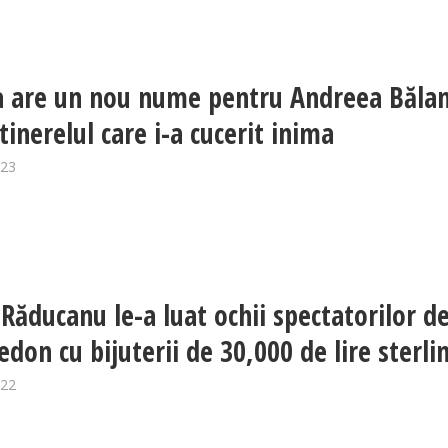
a are un nou nume pentru Andreea Băla
tinerelul care i-a cucerit inima
023
ăducanu le-a luat ochii spectatorilor de
don cu bijuterii de 30,000 de lire sterli
022