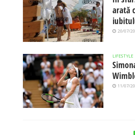
arată 
iubitul
20/07/2
LIFESTYLE
Simona
Wimbl
11/07/2