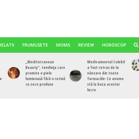
RELATII
FRUMUSETE
MOMS
REVIEW
HOROSCOP
„Mediterranean
Medicamentul Colebil
Beauty”, tendința care
a fost retras de la
promite o piele
vânzare din toate
de
luminoasă fără o rutină
farmaciile: Ce anume
cu zece produse
stă la baza acestui
lucru