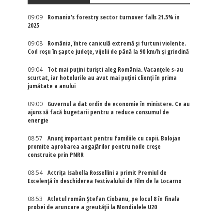
09:09
Romania's forestry sector turnover falls 21.5% in
2025
09:08
România, între caniculă extremă și furtuni violente.
Cod roșu în șapte județe, vijelii de până la 90 km/h și grindină
09:04
Tot mai puțini turiști aleg România. Vacanțele s-au
scurtat, iar hotelurile au avut mai puțini clienți în prima
jumătate a anului
09:00
Guvernul a dat ordin de economie în ministere. Ce au
ajuns să facă bugetarii pentru a reduce consumul de
energie
08:57
Anunț important pentru familiile cu copii. Bolojan
promite aprobarea angajărilor pentru noile creșe
construite prin PNRR
08:54
Actriţa Isabella Rossellini a primit Premiul de
Excelenţă în deschiderea Festivalului de Film de la Locarno
08:53
Atletul român Ștefan Ciobanu, pe locul 8 în finala
probei de aruncare a greutății la Mondialele U20