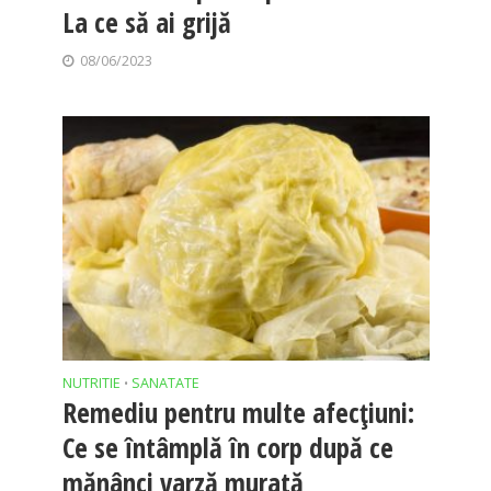
La ce să ai grijă
08/06/2023
NUTRITIE
SANATATE
•
Remediu pentru multe afecţiuni:
Ce se întâmplă în corp după ce
mănânci varză murată