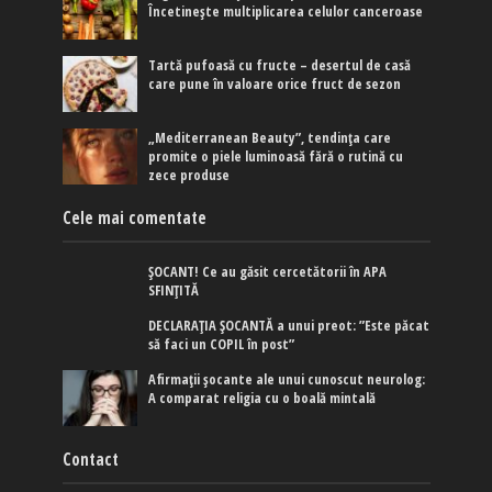
Încetinește multiplicarea celulor canceroase
Tartă pufoasă cu fructe – desertul de casă
care pune în valoare orice fruct de sezon
„Mediterranean Beauty”, tendința care
promite o piele luminoasă fără o rutină cu
zece produse
Cele mai comentate
ȘOCANT! Ce au găsit cercetătorii în APA
SFINȚITĂ
DECLARAȚIA ȘOCANTĂ a unui preot: ”Este păcat
să faci un COPIL în post”
Afirmaţii şocante ale unui cunoscut neurolog:
A comparat religia cu o boală mintală
Contact