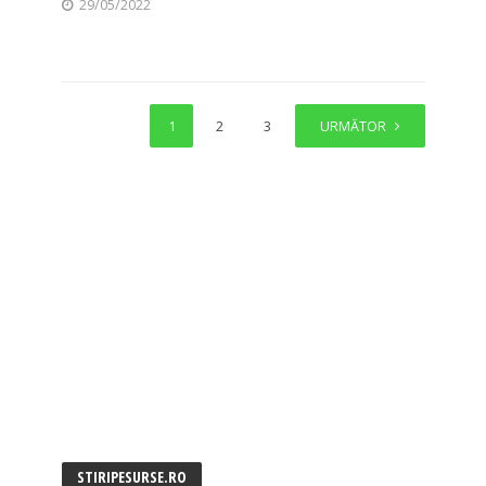
29/05/2022
1
2
3
4
URMĂTOR
STIRIPESURSE.RO