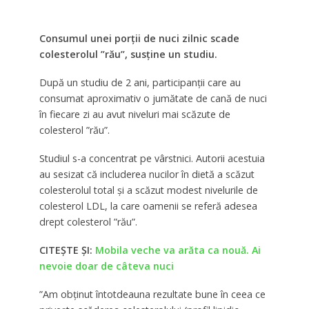
Consumul unei porții de nuci zilnic scade
colesterolul ”rău”, susține un studiu.
După un studiu de 2 ani, participanții care au
consumat aproximativ o jumătate de cană de nuci
în fiecare zi au avut niveluri mai scăzute de
colesterol ”rău”.
Studiul s-a concentrat pe vârstnici. Autorii acestuia
au sesizat că includerea nucilor în dietă a scăzut
colesterolul total și a scăzut modest nivelurile de
colesterol LDL, la care oamenii se referă adesea
drept colesterol ”rău”.
CITEȘTE ȘI:
Mobila veche va arăta ca nouă. Ai
nevoie doar de câteva nuci
”Am obținut întotdeauna rezultate bune în ceea ce