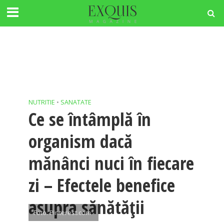
NUTRITIE
•
SANATATE
Ce se întâmplă în
organism dacă
mănânci nuci în fiecare
zi – Efectele benefice
asupra sănătății
Foto: Pinterest.com