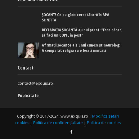
ȘOCANT! Ce au găsit cercetătorii în APA
SFINȚITĂ
DECLARAȚIA ȘOCANTĂ a unui preot: ”Este păcat
să faci un COPIL în post”
Afirmaţii şocante ale unui cunoscut neurolog:
A comparat religia cu o boală mintală
Contact
contact@exquis.ro
Publicitate
Copyright © 2017-2024. www.exquis.ro |
Modifică setări
cookies
|
Politica de confidențialitate
|
Politica de cookies