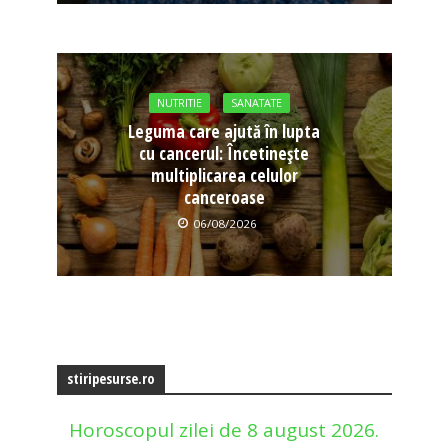
NUTRITIE
SANATATE
Leguma care ajută în lupta
cu cancerul: Încetinește
multiplicarea celulor
canceroase
06/08/2026
stiripesurse.ro
Horoscopul zilei de 8 august 2026.