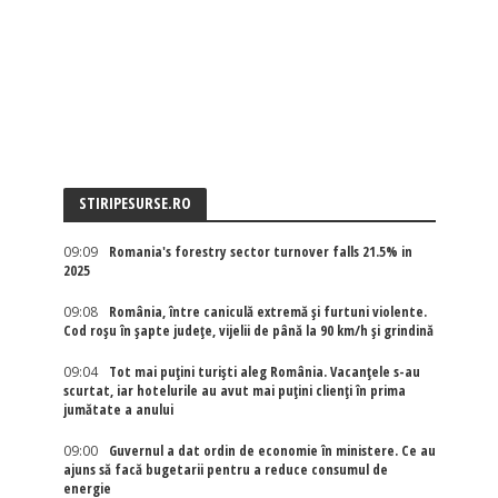
STIRIPESURSE.RO
09:09
Romania's forestry sector turnover falls 21.5% in
2025
09:08
România, între caniculă extremă și furtuni violente.
Cod roșu în șapte județe, vijelii de până la 90 km/h și grindină
09:04
Tot mai puțini turiști aleg România. Vacanțele s-au
scurtat, iar hotelurile au avut mai puțini clienți în prima
jumătate a anului
09:00
Guvernul a dat ordin de economie în ministere. Ce au
ajuns să facă bugetarii pentru a reduce consumul de
energie