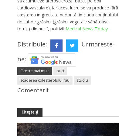
să acumuleze ateroscleroză, bazat pe boli
cardiovasculare), iar acest lucru se va produce fără
creșterea în greutate nedorită, în ciuda conținutului
ridicat de grăsimi (grăsimi vegetale sănătoase,
totuși) din nuci”, potrivit
Medical News Today
.
Distribuie:
Urmareste-
ne:
Citeste mai mult
nuci
scaderea colesterolului rau
studiu
Comentarii:
Citește și