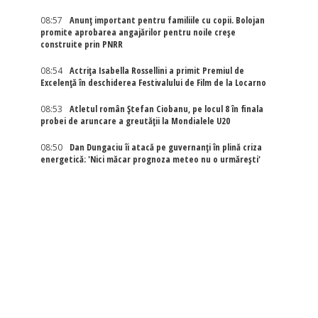
08:57
Anunț important pentru familiile cu copii. Bolojan
promite aprobarea angajărilor pentru noile creșe
construite prin PNRR
08:54
Actriţa Isabella Rossellini a primit Premiul de
Excelenţă în deschiderea Festivalului de Film de la Locarno
08:53
Atletul român Ștefan Ciobanu, pe locul 8 în finala
probei de aruncare a greutății la Mondialele U20
08:50
Dan Dungaciu îi atacă pe guvernanți în plină criza
energetică: 'Nici măcar prognoza meteo nu o urmărești'