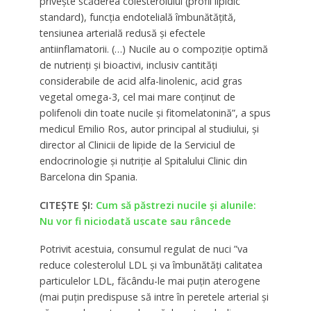
privește scăderea colesterolului (profil lipidic
standard), funcția endotelială îmbunătățită,
tensiunea arterială redusă și efectele
antiinflamatorii. (…) Nucile au o compoziție optimă
de nutrienți și bioactivi, inclusiv cantități
considerabile de acid alfa-linolenic, acid gras
vegetal omega-3, cel mai mare conținut de
polifenoli din toate nucile și fitomelatonină”, a spus
medicul Emilio Ros, autor principal al studiului, și
director al Clinicii de lipide de la Serviciul de
endocrinologie și nutriție al Spitalului Clinic din
Barcelona din Spania.
CITEȘTE ȘI:
Cum să păstrezi nucile şi alunile:
Nu vor fi niciodată uscate sau râncede
Potrivit acestuia, consumul regulat de nuci ”va
reduce colesterolul LDL și va îmbunătăți calitatea
particulelor LDL, făcându-le mai puțin aterogene
(mai puțin predispuse să intre în peretele arterial și