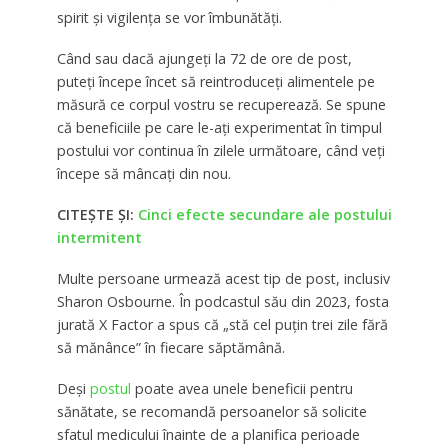
spirit și vigilența se vor îmbunătăți.
Când sau dacă ajungeți la 72 de ore de post,
puteți începe încet să reintroduceți alimentele pe
măsură ce corpul vostru se recuperează. Se spune
că beneficiile pe care le-ați experimentat în timpul
postului vor continua în zilele următoare, când veți
începe să mâncați din nou.
CITEȘTE ȘI:
Cinci efecte secundare ale postului
intermitent
Multe persoane urmează acest tip de post, inclusiv
Sharon Osbourne. În podcastul său din 2023, fosta
jurată X Factor a spus că „stă cel puțin trei zile fără
să mănânce” în fiecare săptămână.
Deși
postul
poate avea unele beneficii pentru
sănătate, se recomandă persoanelor să solicite
sfatul medicului înainte de a planifica perioade