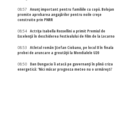
08:57
Anunț important pentru familiile cu copii. Bolojan
promite aprobarea angajărilor pentru noile creșe
construite prin PNRR
08:54
Actriţa Isabella Rossellini a primit Premiul de
Excelenţă în deschiderea Festivalului de Film de la Locarno
08:53
Atletul român Ștefan Ciobanu, pe locul 8 în finala
probei de aruncare a greutății la Mondialele U20
08:50
Dan Dungaciu îi atacă pe guvernanți în plină criza
energetică: 'Nici măcar prognoza meteo nu o urmărești'