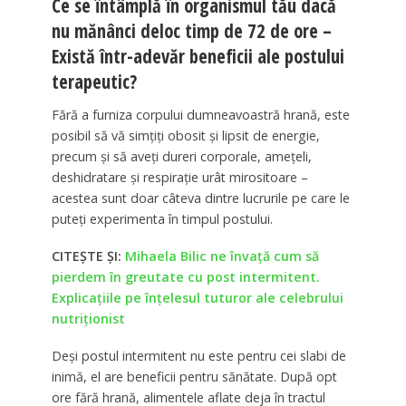
Ce se întâmplă în organismul tău dacă
nu mănânci deloc timp de 72 de ore –
Există într-adevăr beneficii ale postului
terapeutic?
Fără a furniza corpului dumneavoastră hrană, este
posibil să vă simțiți obosit și lipsit de energie,
precum și să aveți dureri corporale, amețeli,
deshidratare și respirație urât mirositoare –
acestea sunt doar câteva dintre lucrurile pe care le
puteți experimenta în timpul postului.
CITEȘTE ȘI:
Mihaela Bilic ne învață cum să
pierdem în greutate cu post intermitent.
Explicațiile pe înțelesul tuturor ale celebrului
nutriționist
Deși postul intermitent nu este pentru cei slabi de
inimă, el are beneficii pentru sănătate. După opt
ore fără hrană, alimentele aflate deja în tractul