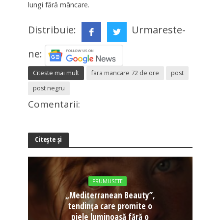
lungi fără mâncare.
Distribuie:
Urmareste-
ne:
Citeste mai mult
fara mancare 72 de ore
post
post negru
Comentarii:
Citește și
FRUMUSETE
„Mediterranean Beauty”,
tendința care promite o
piele luminoasă fără o