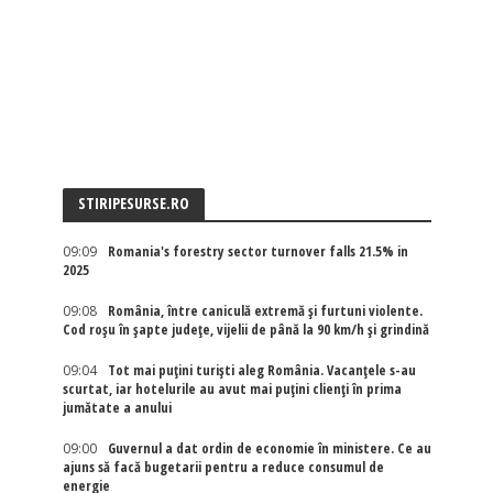
STIRIPESURSE.RO
09:09
Romania's forestry sector turnover falls 21.5% in
2025
09:08
România, între caniculă extremă și furtuni violente.
Cod roșu în șapte județe, vijelii de până la 90 km/h și grindină
09:04
Tot mai puțini turiști aleg România. Vacanțele s-au
scurtat, iar hotelurile au avut mai puțini clienți în prima
jumătate a anului
09:00
Guvernul a dat ordin de economie în ministere. Ce au
ajuns să facă bugetarii pentru a reduce consumul de
energie