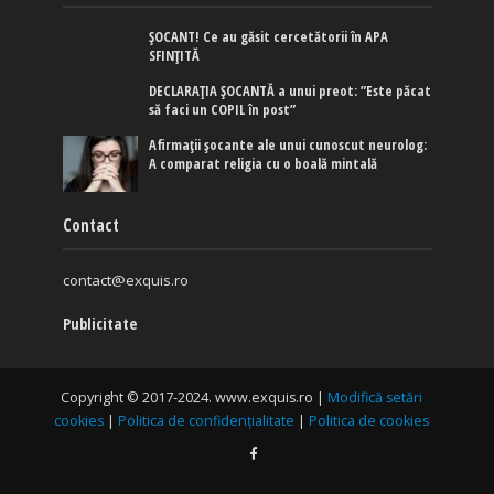
ȘOCANT! Ce au găsit cercetătorii în APA
SFINȚITĂ
DECLARAȚIA ȘOCANTĂ a unui preot: ”Este păcat
să faci un COPIL în post”
Afirmaţii şocante ale unui cunoscut neurolog:
A comparat religia cu o boală mintală
Contact
contact@exquis.ro
Publicitate
Copyright © 2017-2024. www.exquis.ro |
Modifică setări
cookies
|
Politica de confidențialitate
|
Politica de cookies