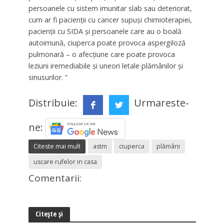
persoanele cu sistem imunitar slab sau deteriorat,
cum ar fi pacienții cu cancer supuși chimioterapiei,
pacienții cu SIDA și persoanele care au o boală
autoimună, ciuperca poate provoca aspergiloză
pulmonară – o afecțiune care poate provoca
leziuni iremediabile și uneori letale plămânilor și
sinusurilor. ”
Distribuie:
Urmareste-
ne:
Citeste mai mult
astm
ciuperca
plămâni
uscare rufelor in casa
Comentarii:
Citește și