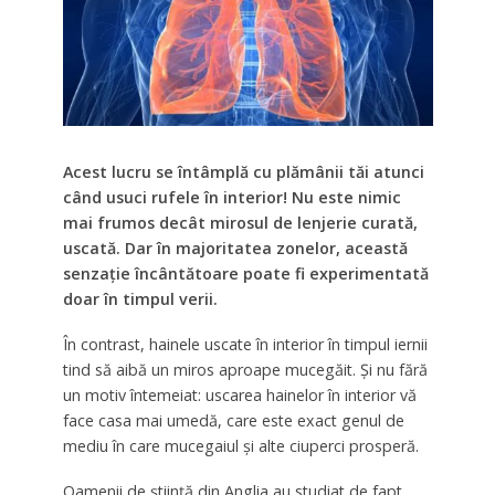
Acest lucru se întâmplă cu plămânii tăi atunci
când usuci rufele în interior! Nu este nimic
mai frumos decât mirosul de lenjerie curată,
uscată. Dar în majoritatea zonelor, această
senzație încântătoare poate fi experimentată
doar în timpul verii.
În contrast, hainele uscate în interior în timpul iernii
tind să aibă un miros aproape mucegăit. Și nu fără
un motiv întemeiat: uscarea hainelor în interior vă
face casa mai umedă, care este exact genul de
mediu în care mucegaiul și alte ciuperci prosperă.
Oamenii de știință din Anglia au studiat de fapt