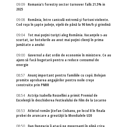
09:09
Romania's forestry sector turnover falls 21.5% in
2025
09:08
România, între caniculă extremă și furtuni violente.
Cod roșu în șapte județe, vijelii de până la 90 km/h și grindină
09:04
Tot mai puțini turiști aleg România. Vacanțele s-au
scurtat, iar hotelurile au avut mai puțini clienți în prima
jumătate a anului
09:00
Guvernul a dat ordin de economie în ministere. Ce au
ajuns să facă bugetarii pentru a reduce consumul de
energie
08:57
Anunț important pentru familiile cu copii. Bolojan
promite aprobarea angajărilor pentru noile creșe
construite prin PNRR
08:54
Actriţa Isabella Rossellini a primit Premiul de
Excelenţă în deschiderea Festivalului de Film de la Locarno
08:53
Atletul român Ștefan Ciobanu, pe locul 8 în finala
probei de aruncare a greutății la Mondialele U20
08:50
Dan Dungaciu îi atacă pe guvernanți în plină criza