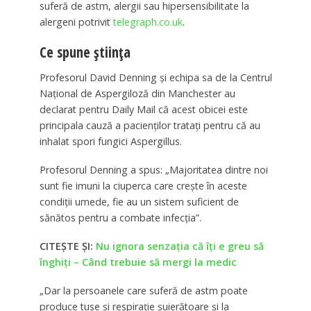
suferă de astm, alergii sau hipersensibilitate la
alergeni potrivit
telegraph.co.uk
.
Ce spune știința
Profesorul David Denning și echipa sa de la Centrul
Național de Aspergiloză din Manchester au
declarat pentru Daily Mail că acest obicei este
principala cauză a pacienților tratați pentru că au
inhalat spori fungici Aspergillus.
Profesorul Denning a spus: „Majoritatea dintre noi
sunt fie imuni la ciuperca care crește în aceste
condiții umede, fie au un sistem suficient de
sănătos pentru a combate infecția”.
CITEȘTE ȘI:
Nu ignora senzația că îți e greu să
înghiți – Când trebuie să mergi la medic
„Dar la persoanele care suferă de astm poate
produce tuse și respirație șuierătoare și la