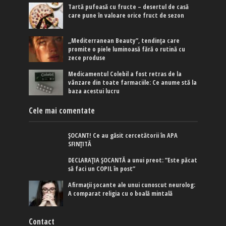
Tartă pufoasă cu fructe – desertul de casă
care pune în valoare orice fruct de sezon
„Mediterranean Beauty”, tendința care
promite o piele luminoasă fără o rutină cu
zece produse
Medicamentul Colebil a fost retras de la
vânzare din toate farmaciile: Ce anume stă la
baza acestui lucru
Cele mai comentate
ȘOCANT! Ce au găsit cercetătorii în APA
SFINȚITĂ
DECLARAȚIA ȘOCANTĂ a unui preot: ”Este păcat
să faci un COPIL în post”
Afirmaţii şocante ale unui cunoscut neurolog:
A comparat religia cu o boală mintală
Contact