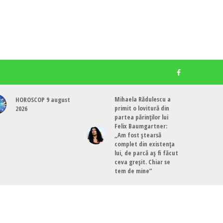
Mihaela Rădulescu a
HOROSCOP 9 august
primit o lovitură din
2026
partea părinților lui
Felix Baumgartner:
„Am fost ștearsă
complet din existența
lui, de parcă aș fi făcut
ceva greșit. Chiar se
tem de mine”