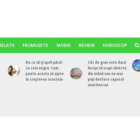
RELATII
FRUMUSETE
MOMS
REVIEW
HOROSCOP
De ce să-ți speli părul
Cât de grav este dacă
cu ceai negru: Cum
începi să scapi obiecte
poate acesta să ajute
din mână sau nu mai
la creșterea acestuia
poți desface capacul
unui borcan