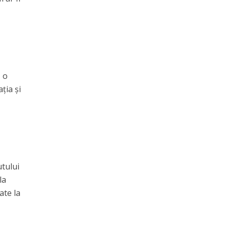
, o
ția și
utului
la
ate la