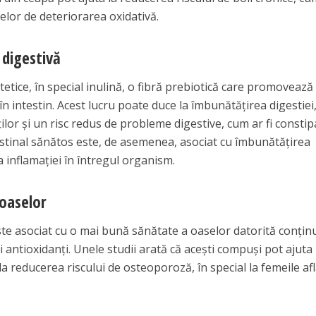
lelor de deteriorarea oxidativă.
 digestivă
tetice, în special inulină, o fibră prebiotică care promovează
în intestin. Acest lucru poate duce la îmbunătățirea digestiei
lor și un risc redus de probleme digestive, cum ar fi constipa
stinal sănătos este, de asemenea, asociat cu îmbunătățirea
a inflamației în întregul organism.
 oaselor
e asociat cu o mai bună sănătate a oaselor datorită conțin
și antioxidanți. Unele studii arată că acești compuși pot ajuta 
la reducerea riscului de osteoporoză, în special la femeile afl