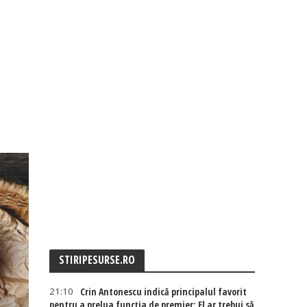
STIRIPESURSE.RO
21:10
Crin Antonescu indică principalul favorit
pentru a prelua funcția de premier: El ar trebui să