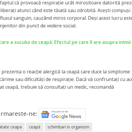
aptul că provoacă respirație urât mirositoare datorită prez
liberați atunci când este tăiată sau zdrobită. Acești compuși 
n fluxul sanguin, cauzând miros corporal. Deși acest lucru est
njenitor din punct de vedere social.
re a sucului de ceapă: Efectul pe care îl are asupra inimii
 prezenta o reacție alergică la ceapă care duce la simptome
rime sau dificultăți de respirație. Dacă vă confruntați cu ac
t ceapă, trebuie să consultați un medic, recomandă
rmareste-ne:
natate ceapa
ceapă
schimbari in organism