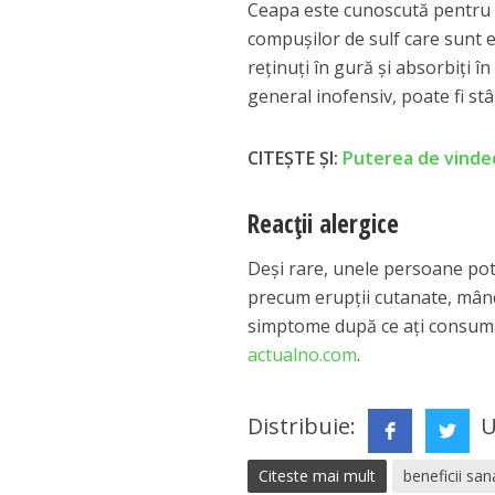
Ceapa este cunoscută pentru f
compușilor de sulf care sunt e
reținuți în gură și absorbiți î
general inofensiv, poate fi stâ
CITEȘTE ȘI:
Puterea de vindeca
Reacții alergice
Deși rare, unele persoane pot
precum erupții cutanate, mâncă
simptome după ce ați consuma
actualno.com
.
Distribuie:
U
Citeste mai mult
beneficii sa