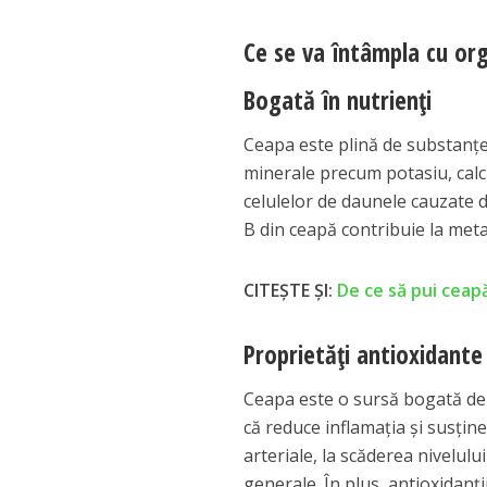
Ce se va întâmpla cu or
Bogată în nutrienți
Ceapa este plină de substanțe 
minerale precum potasiu, calci
celulelor de daunele cauzate de
B din ceapă contribuie la meta
CITEȘTE ȘI:
De ce să pui ceapă 
Proprietăți antioxidante
Ceapa este o sursă bogată de a
că reduce inflamația și susțin
arteriale, la scăderea nivelulu
generale. În plus, antioxidanți