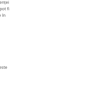
enței
pot fi
e în
este