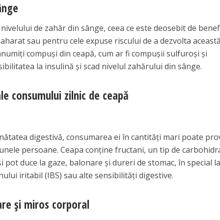
ânge
nivelului de zahăr din sânge, ceea ce este deosebit de benef
aharat sau pentru cele expuse riscului de a dezvolta aceast
numiți compuși din ceapă, cum ar fi compușii sulfuroși și
ilitatea la insulină și scad nivelul zahărului din sânge.
le consumului zilnic de ceapă
ătatea digestivă, consumarea ei în cantități mari poate pr
 unele persoane. Ceapa conține fructani, un tip de carbohidr
i pot duce la gaze, balonare și dureri de stomac, în special l
ui iritabil (IBS) sau alte sensibilități digestive.
are și miros corporal