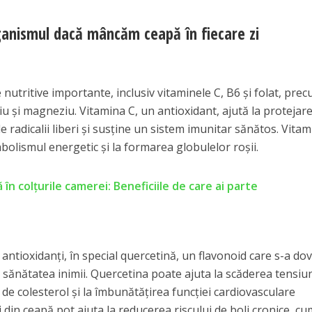
ganismul dacă mâncăm ceapă în fiecare zi
nutritive importante, inclusiv vitaminele C, B6 și folat, prec
u și magneziu. Vitamina C, un antioxidant, ajută la protejar
 radicalii liberi și susține un sistem imunitar sănătos. Vitam
bolismul energetic și la formarea globulelor roșii.
în colțurile camerei: Beneficiile de care ai parte
ntioxidanți, în special quercetină, un flavonoid care s-a dov
e sănătatea inimii. Quercetina poate ajuta la scăderea tensiun
i de colesterol și la îmbunătățirea funcției cardiovasculare
i din ceapă pot ajuta la reducerea riscului de boli cronice, cum