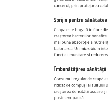
cancerul, prin protejarea celu
Sprijin pentru sănătatea
Ceapa este bogată în fibre die
creșterea bacteriilor benefice 
mai bună absorbție a nutrienți
balonarea. Un microbiom inte
funcției imunitare și reducere
Îmbunătățirea sănătății
Consumul regulat de ceapă est
ridicat de compuși ai sulfului 
creșterea densității osoase și 
postmenopauză.