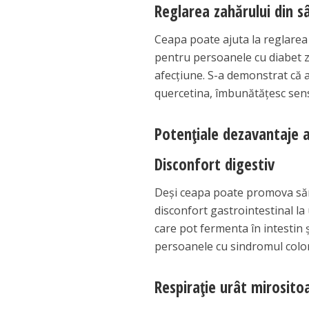
Reglarea zahărului din s
Ceapa poate ajuta la reglarea 
pentru persoanele cu diabet z
afecțiune. S-a demonstrat că a
quercetina, îmbunătățesc sensib
Potențiale dezavantaje a
Disconfort digestiv
Deși ceapa poate promova săn
disconfort gastrointestinal la
care pot fermenta în intestin ș
persoanele cu sindromul colonul
Respirație urât mirosito