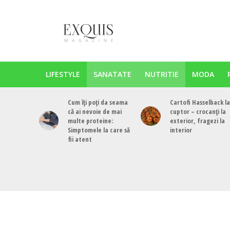
LIFESTYLE
SANATATE
NUTRITIE
MODA
Cum îți poți da seama
Cartofi Hasselback la
că ai nevoie de mai
cuptor – crocanți la
multe proteine:
exterior, fragezi la
Simptomele la care să
interior
fii atent