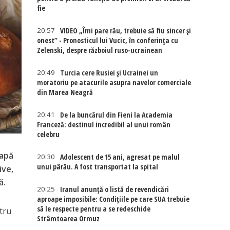
fie
20:57
VIDEO „Îmi pare rău, trebuie să fiu sincer și
onest” - Pronosticul lui Vucic, în conferința cu
Zelenski, despre războiul ruso-ucrainean
20:49
Turcia cere Rusiei și Ucrainei un
moratoriu pe atacurile asupra navelor comerciale
din Marea Neagră
20:41
De la buncărul din Fieni la Academia
Franceză: destinul incredibil al unui român
celebru
eapă
20:30
Adolescent de 15 ani, agresat pe malul
unui pârău. A fost transportat la spital
ive,
ă.
20:25
Iranul anunță o listă de revendicări
aproape imposibile: Condițiile pe care SUA trebuie
să le respecte pentru a se redeschide
tru
Strâmtoarea Ormuz