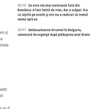
20:10
Ea este cea mai norocoasă fată din
România: A fost lovită de tren, dar a scăpat. Era
cu căștile pe urechi și nici nu a realizat că trenul
venea spre ea
20:07
Ambasadoarea Ucrainei în Bulgaria,
um și
convocată de urgență după prăbușirea unei drone
ea
inele
edit
ii
 ar fi