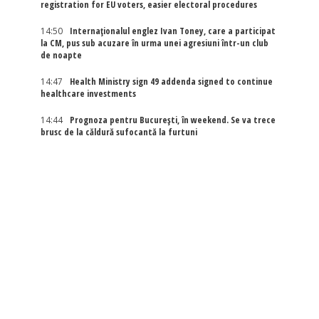
registration for EU voters, easier electoral procedures
14:50
Internaţionalul englez Ivan Toney, care a participat
la CM, pus sub acuzare în urma unei agresiuni într-un club
de noapte
14:47
Health Ministry sign 49 addenda signed to continue
healthcare investments
14:44
Prognoza pentru București, în weekend. Se va trece
brusc de la căldură sufocantă la furtuni