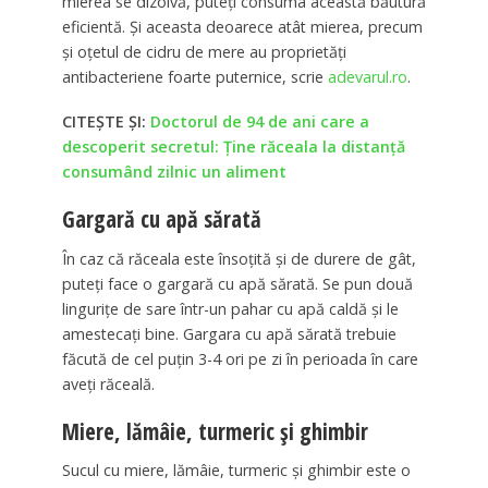
mierea se dizolvă, puteţi consuma această băutură
eficientă. Şi aceasta deoarece atât mierea, precum
şi oţetul de cidru de mere au proprietăţi
antibacteriene foarte puternice, scrie
adevarul.ro
.
CITEȘTE ȘI:
Doctorul de 94 de ani care a
descoperit secretul: Ţine răceala la distanţă
consumând zilnic un aliment
Gargară cu apă sărată
În caz că răceala este însoţită şi de durere de gât,
puteţi face o gargară cu apă sărată. Se pun două
linguriţe de sare într-un pahar cu apă caldă şi le
amestecaţi bine. Gargara cu apă sărată trebuie
făcută de cel puţin 3-4 ori pe zi în perioada în care
aveţi răceală.
Miere, lămâie, turmeric şi ghimbir
Sucul cu miere, lămâie, turmeric şi ghimbir este o