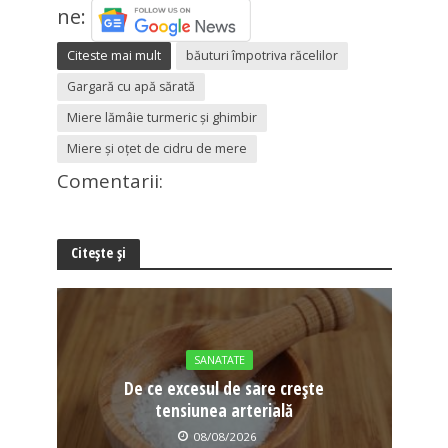
ne:
Citeste mai mult
băuturi împotriva răcelilor
Gargară cu apă sărată
Miere lămâie turmeric şi ghimbir
Miere şi oţet de cidru de mere
Comentarii:
Citește și
SANATATE
De ce excesul de sare crește
tensiunea arterială
08/08/2026