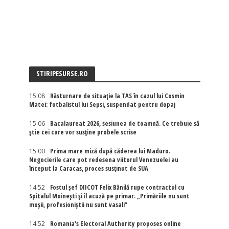
STIRIPESURSE.RO
15:08
Răsturnare de situație la TAS în cazul lui Cosmin
Matei: fotbalistul lui Sepsi, suspendat pentru dopaj
15:06
Bacalaureat 2026, sesiunea de toamnă. Ce trebuie să
știe cei care vor susține probele scrise
15:00
Prima mare miză după căderea lui Maduro.
Negocierile care pot redesena viitorul Venezuelei au
început la Caracas, proces susținut de SUA
14:52
Fostul șef DIICOT Felix Bănilă rupe contractul cu
Spitalul Moinești și îl acuză pe primar: „Primăriile nu sunt
moșii, profesioniștii nu sunt vasali”
14:52
Romania's Electoral Authority proposes online