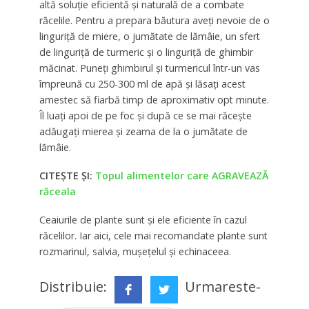
altă soluţie eficientă şi naturală de a combate
răcelile. Pentru a prepara băutura aveţi nevoie de o
linguriţă de miere, o jumătate de lămâie, un sfert
de linguriţă de turmeric şi o linguriţă de ghimbir
măcinat. Puneţi ghimbirul şi turmericul într-un vas
împreună cu 250-300 ml de apă şi lăsaţi acest
amestec să fiarbă timp de aproximativ opt minute.
Îl luaţi apoi de pe foc şi după ce se mai răceşte
adăugaţi mierea şi zeama de la o jumătate de
lămâie.
CITEȘTE ȘI:
Topul alimentelor care AGRAVEAZĂ
răceala
Ceaiurile de plante sunt şi ele eficiente în cazul
răcelilor. Iar aici, cele mai recomandate plante sunt
rozmarinul, salvia, muşeţelul şi echinaceea.
Distribuie:
Urmareste-