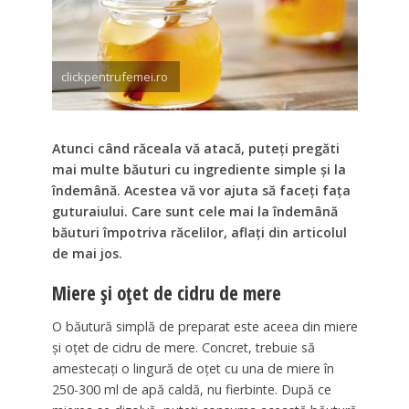
clickpentrufemei.ro
Atunci când răceala vă atacă, puteţi pregăti
mai multe băuturi cu ingrediente simple şi la
îndemână. Acestea vă vor ajuta să faceţi faţa
guturaiului. Care sunt cele mai la îndemână
băuturi împotriva răcelilor, aflaţi din articolul
de mai jos.
Miere şi oţet de cidru de mere
O băutură simplă de preparat este aceea din miere
şi oţet de cidru de mere. Concret, trebuie să
amestecaţi o lingură de oţet cu una de miere în
250-300 ml de apă caldă, nu fierbinte. După ce