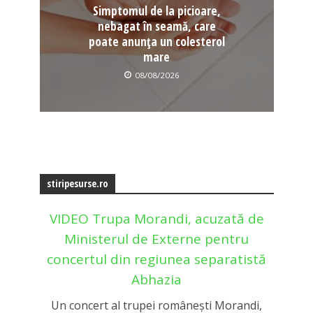
Simptomul de la picioare,
nebagat în seamă, care
poate anunța un colesterol
mare
08/08/2026
stiripesurse.ro
VIDEO Trupa Morandi, acuzată de
Ministerul de Externe pentru
concertul din regiunea separatistă
Abhazia
Un concert al trupei românești Morandi,