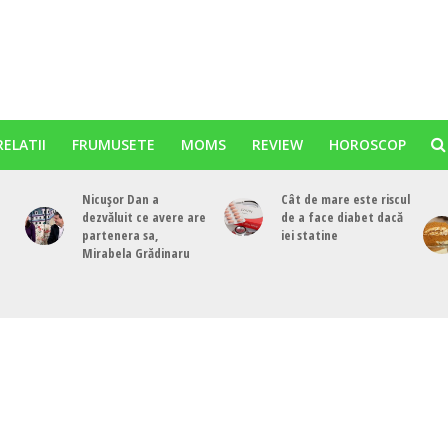
RELATII
FRUMUSETE
MOMS
REVIEW
HOROSCOP
Nicușor Dan a
Cât de mare este riscul
dezvăluit ce avere are
de a face diabet dacă
partenera sa,
iei statine
Mirabela Grădinaru