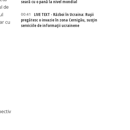
seară cu o pană la nivel mondial
ul de
ul
00:41
LIVE TEXT - Război în Ucraina: Rușii
pregătesc o invazie în zona Cernigău, susțin
ar cu
serviciile de informații ucrainene
pectiv