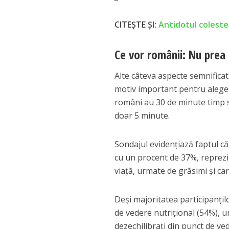
CITEȘTE ȘI:
Antidotul colester
Ce vor românii: Nu prea
Alte câteva aspecte semnificat
motiv important pentru alegere
români au 30 de minute timp s
doar 5 minute.
Sondajul evidențiază faptul că,
cu un procent de 37%, reprezint
viață, urmate de grăsimi și ca
Deși majoritatea participanțilo
de vedere nutrițional (54%), 
dezechilibrați din punct de ve