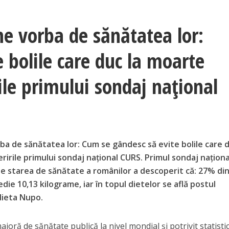
ne vorba de sănătatea lor:
 bolile care duc la moarte
le primului sondaj național
ba de sănătatea lor: Cum se gândesc să evite bolile care d
rile primului sondaj național CURS. Primul sondaj naționa
de starea de sănătate a românilor a descoperit că: 27% di
die 10,13 kilograme, iar în topul dietelor se află postul
 dieta Nupo.
oră de sănătate publică la nivel mondial și potrivit statistic