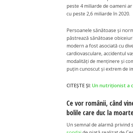
peste 4 miliarde de oameni ar
cu peste 2,6 miliarde în 2020.
Persoanele sănătoase și normo
păstrează sănătoase obiceiuril
modern a fost asociată cu diver
cardiovasculare, accidentul va
modalități de menținere și com
puțin cunoscut și extrem de i
CITEȘTE ȘI:
Un nutriţionist a 
Ce vor românii, când vi
bolile care duc la moar
Un semnal de alarmă privind s
sondaj
de piață realizat de Ce