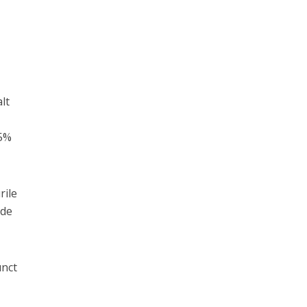
lt
15%
rile
 de
unct