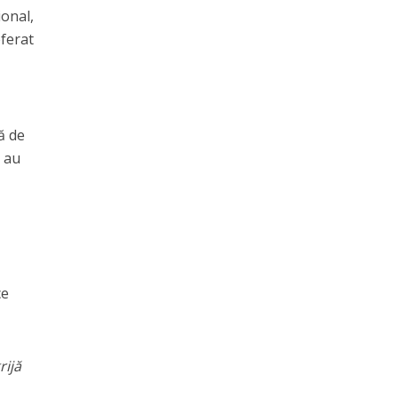
ional,
eferat
ă de
u au
ce
rijă