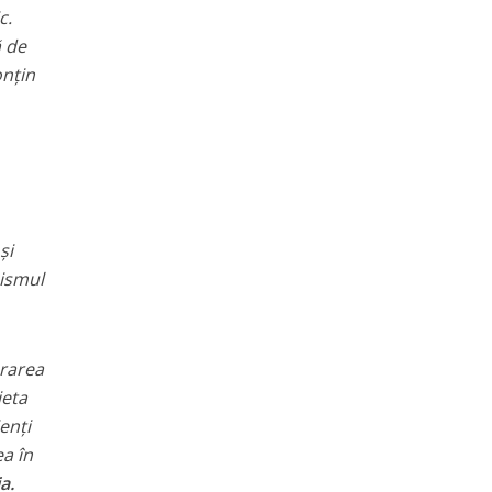
c.
ă de
onțin
și
nismul
ararea
ieta
enți
ea în
a.