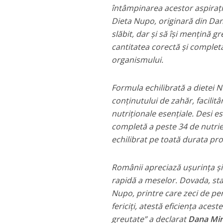
întâmpinarea acestor aspirații,
Dieta Nupo, originară din Da
slăbit, dar și să își mențină
cantitatea corectă și completă 
organismului.
Formula echilibrată a dietei N
conținutului de zahăr, facilit
nutriționale esențiale. Desi es
completă a peste 34 de nutrie
echilibrat pe toată durata pro
Românii apreciază ușurința și
rapidă a meselor. Dovada, st
Nupo, printre care zeci de per
fericiți, atestă eficiența aces
greutate” a declarat
Dana Miri