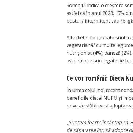
Sondajul indică o creștere semn
astfel că în anul 2023, 17% din
postul / intermitent sau religi
Alte diete menționate sunt: re
vegetariană/ cu multe legume 
nutriționist (4%); daneză (2%)
avut răspunsuri legate de foame
Ce vor românii: Dieta N
În urma celui mai recent sond
beneficiile dietei NUPO și imp
privește slăbirea și adoptarea 
„Suntem foarte încântați să v
de sănătatea lor, să adopte o