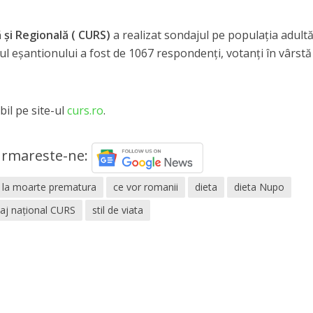
 şi Regională ( CURS)
a realizat sondajul pe populaţia adult
l eşantionului a fost de 1067 respondenţi, votanţi în vârstă
il pe site-ul
curs.ro
.
rmareste-ne:
c la moarte prematura
ce vor romanii
dieta
dieta Nupo
aj național CURS
stil de viata