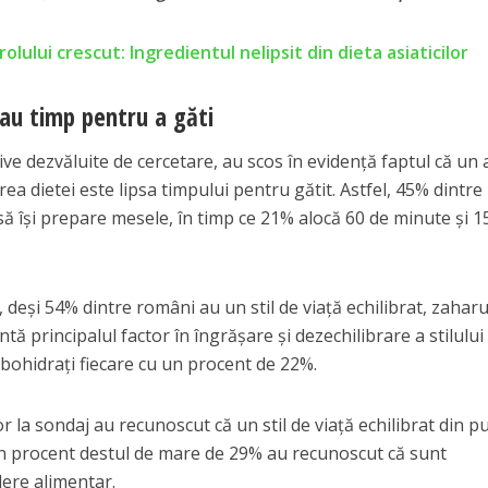
olului crescut: Ingredientul nelipsit din dieta asiaticilor
 au timp pentru a găti
ive dezvăluite de cercetare, au scos în evidență faptul că un a
a dietei este lipsa timpului pentru gătit. Astfel, 45% dintre
ă își prepare mesele, în timp ce 21% alocă 60 de minute și 
 deși 54% dintre români au un stil de viață echilibrat, zaharu
ă principalul factor în îngrășare și dezechilibrare a stilului
rbohidrați fiecare cu un procent de 22%.
r la sondaj au recunoscut că un stil de viață echilibrat din p
un procent destul de mare de 29% au recunoscut că sunt
dere alimentar.