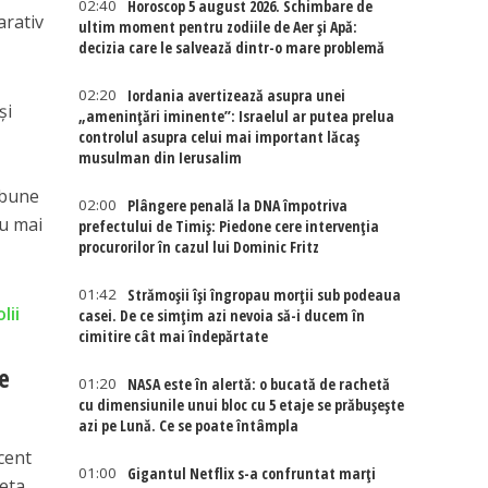
02:40
Horoscop 5 august 2026. Schimbare de
arativ
ultim moment pentru zodiile de Aer și Apă:
decizia care le salvează dintr-o mare problemă
02:20
Iordania avertizează asupra unei
și
„amenințări iminente”: Israelul ar putea prelua
controlul asupra celui mai important lăcaș
musulman din Ierusalim
 bune
02:00
Plângere penală la DNA împotriva
ru mai
prefectului de Timiș: Piedone cere intervenția
procurorilor în cazul lui Dominic Fritz
01:42
Strămoșii își îngropau morții sub podeaua
lii
casei. De ce simțim azi nevoia să-i ducem în
cimitire cât mai îndepărtate
e
01:20
NASA este în alertă: o bucată de rachetă
cu dimensiunile unui bloc cu 5 etaje se prăbușește
azi pe Lună. Ce se poate întâmpla
cent
01:00
Gigantul Netflix s-a confruntat marţi
ieta