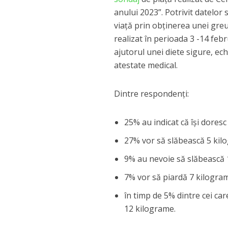
anului 2023”. Potrivit datelor 
viață prin obținerea unei greu
realizat în perioada 3 -14 febr
ajutorul unei diete sigure, ech
atestate medical.
Dintre respondenți:
25% au indicat că își dores
27% vor să slăbească 5 kil
9% au nevoie să slăbească 
7% vor să piardă 7 kilogra
în timp de 5% dintre cei car
12 kilograme.