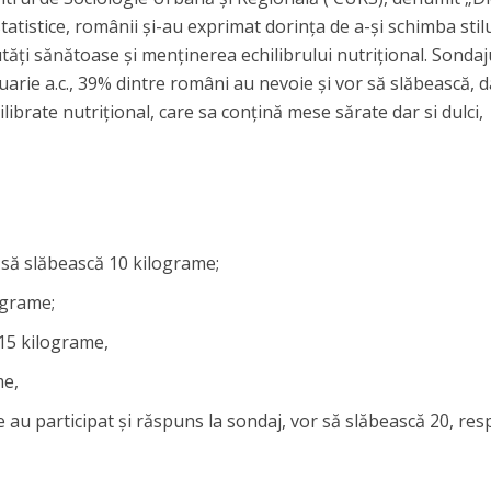
statistice, românii și-au exprimat dorința de a-și schimba stil
tăți sănătoase și menținerea echilibrului nutrițional. Sondaj
uarie a.c., 39% dintre români au nevoie și vor să slăbească, d
ilibrate nutrițional, care sa conțină mese sărate dar si dulci,
c să slăbească 10 kilograme;
ograme;
15 kilograme,
me,
e au participat și răspuns la sondaj, vor să slăbească 20, res