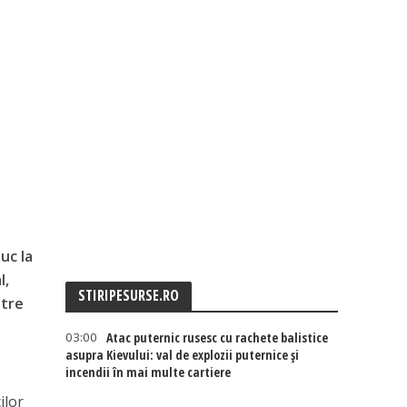
uc la
l,
STIRIPESURSE.RO
ntre
03:00
Atac puternic rusesc cu rachete balistice
asupra Kievului: val de explozii puternice și
incendii în mai multe cartiere
ilor