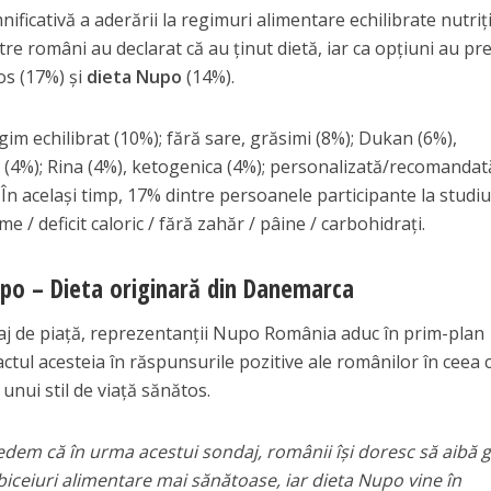
ificativă a aderării la regimuri alimentare echilibrate nutriț
tre români au declarat că au ținut dietă, iar ca opțiuni au pr
os (17%) și
dieta Nupo
(14%).
gim echilibrat (10%); fără sare, grăsimi (8%); Dukan (6%),
(4%); Rina (4%), ketogenica (4%); personalizată/recomandat
. În același timp, 17% dintre persoanele participante la studi
 / deficit caloric / fără zahăr / pâine / carbohidrați.
upo – Dieta originară din Danemarca
aj de piață, reprezentanții Nupo România aduc în prim-plan
actul acesteia în răspunsurile pozitive ale românilor în ceea 
unui stil de viață sănătos.
edem că în urma acestui sondaj, românii își doresc să aibă g
biceiuri alimentare mai sănătoase, iar dieta Nupo vine în