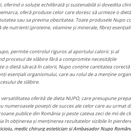
 oferind o soluție echilibrată și sustenabilă si dovedita clini
nemarca, oferă produse celor care doresc să urmeze o diet
 greutatea sau sa previna obezitatea. Toate produsele Nupo c
de nutrienti (proteine, vitamine și minerale, fibre) esențiali
upo, permite controlul riguros al aportului caloric și al
ând procesul de slăbire fără a compromite necesitățile
te o dietă săracă în calorii, Nupo conține cantitatea corectă 
nți esențiali organismului, care au rolul de a menține orga
cesului de slăbire.
 versatilitatea oferită de dieta NUPO, care presupune prep
au numeroasele povești de succes ale celor care au urmat d
soane publice din România și peste cateva zeci de mii de cli
teia în obținerea și menținerea rezultatelor vizibile în pierder
cioiu, medic chirurg estetician si Ambasador Nupo Români