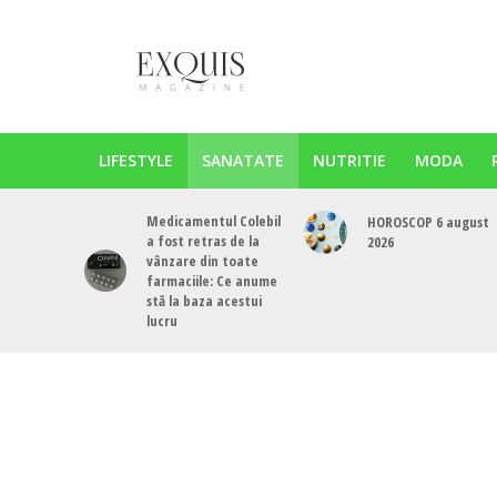
LIFESTYLE
SANATATE
NUTRITIE
MODA
Medicamentul Colebil
HOROSCOP 6 august
a fost retras de la
2026
vânzare din toate
farmaciile: Ce anume
stă la baza acestui
lucru