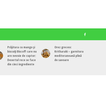
Prăjitura cu mango și
Orez grecesc
biscuiți Biscoff care nu
Kritharaki – garnitura
are nevoie de cuptor:
mediteraneană plină
Desertul rece se face
de savoare
din cinci ingrediente