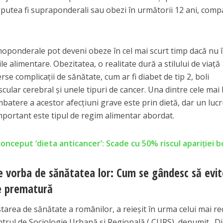
 putea fi supraponderali sau obezi în următorii 12 ani, comp
ponderale pot deveni obeze în cel mai scurt timp dacă nu î
e alimentare. Obezitatea, o realitate dură a stilului de viață
se complicații de sănătate, cum ar fi diabet de tip 2, boli
scular cerebral și unele tipuri de cancer. Una dintre cele mai
batere a acestor afecțiuni grave este prin dietă, dar un luc
mportant este tipul de regim alimentar abordat.
conceput ‘dieta anticancer’: Scade cu 50% riscul apariţiei bo
ne vorba de sănătatea lor: Cum se gândesc să evit
te prematură
tarea de sănătate a românilor, a reieșit în urma celui mai re
ntrul de Sociologie Urbană şi Regională ( CURS), denumit „D