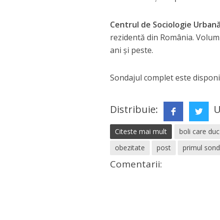
Centrul de Sociologie Urbană
rezidentă din România. Volumu
ani şi peste.
Sondajul complet este disponib
Distribuie:
U
Citeste mai mult
boli care du
obezitate
post
primul sond
Comentarii: