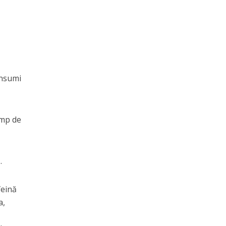
onsumi
imp de
.
feină
a,