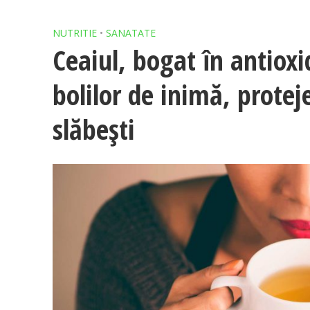
NUTRITIE
•
SANATATE
Ceaiul, bogat în antioxi
bolilor de inimă, proteje
slăbești