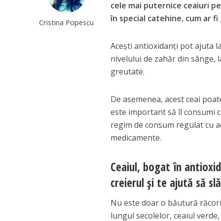
cele mai puternice ceaiuri pe
în special catehine, cum ar f
Cristina Popescu
Acești antioxidanți pot ajuta l
nivelului de zahăr din sânge, l
greutate.
De asemenea, acest ceai poate
este important să îl consumi c
regim de consum regulat cu ace
medicamente.
Ceaiul, bogat în antioxid
creierul și te ajută să sl
Nu este doar o băutură răcorit
lungul secolelor, ceaiul verde