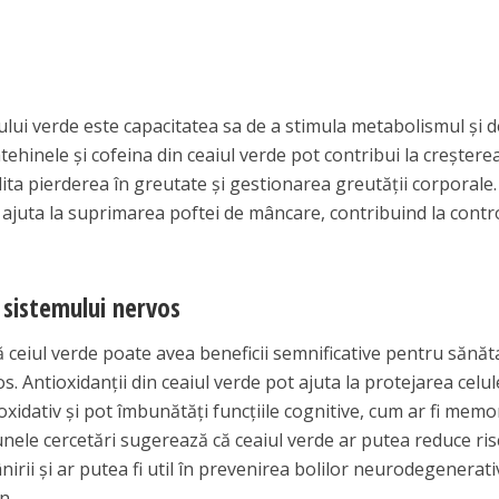
iului verde este capacitatea sa de a stimula metabolismul și d
tehinele și cofeina din ceaiul verde pot contribui la creșterea
lita pierderea în greutate și gestionarea greutății corporale
ajuta la suprimarea poftei de mâncare, contribuind la contr
a sistemului nervos
ă ceiul verde poate avea beneficii semnificative pentru sănăt
os. Antioxidanții din ceaiul verde pot ajuta la protejarea celul
xidativ și pot îmbunătăți funcțiile cognitive, cum ar fi memor
ele cercetări sugerează că ceaiul verde ar putea reduce ris
nirii și ar putea fi util în prevenirea bolilor neurodegenerati
n.