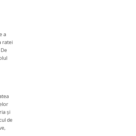
e a
 ratei
. De
olul
atea
elor
ia și
cul de
ve,