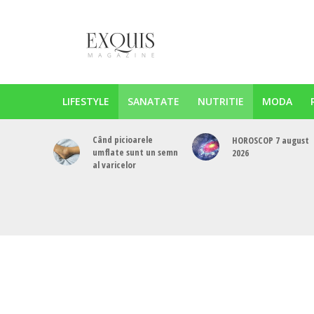
LIFESTYLE
SANATATE
NUTRITIE
MODA
Când picioarele
HOROSCOP 7 august
umflate sunt un semn
2026
al varicelor