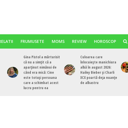
RELATII
FRUMUSETE
MOMS
REVIEW
HOROSCOP
Gina Pistol a mărturisit
Culoarea care
că nu a simțit că a
înlocuiește manichiura
aparținut nimănui de
albă în august 2026:
când era mică: Cine
Hailey Bieber și Charli
este totuși persoana
XCX poartă deja nuanțe
care a schimbat acest
de albastru
lucru pentru ea