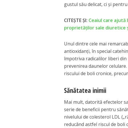
gustul său delicat, ci și pent
CITEȘTE ȘI:
Ceaiul care ajută 
proprietăților sale diuretice
Unul dintre cele mai remarcabi
antioxidanți, în special cateh
împotriva radicalilor liberi di
prevenirea daunelor celulare.
riscului de boli cronice, precu
Sănătatea inimii
Mai mult, datorită efectelor sa
serie de beneficii pentru sănă
nivelului de colesterol LDL („
reducând astfel riscul de boli 