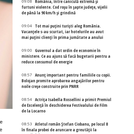
09:08
România, între caniculă extremă și
furtuni violente. Cod roșu în șapte județe, vijelii
de până la 90 km/h și grindină
09:04
Tot mai puțini turiști aleg România.
Vacanțele s-au scurtat, iar hotelurile au avut
mai puțini clienți în prima jumătate a anului
09:00
Guvernul a dat ordin de economie în
ministere. Ce au ajuns să facă bugetarii pentru a
reduce consumul de energie
08:57
Anunț important pentru familiile cu copii.
Bolojan promite aprobarea angajărilor pentru
noile creșe construite prin PNRR
08:54
Actriţa Isabella Rossellini a primit Premiul
de Excelenţă în deschiderea Festivalului de Film
de la Locarno
te
08:53
Atletul român Ștefan Ciobanu, pe locul 8
re
în finala probei de aruncare a greutății la