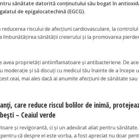
ntru sănătate datorită conținutului său bogat în antioxida
i galatul de epigalocatechină (EGCG).
a reducerea riscului de afecțiuni cardiovasculare, la controlul
a îmbunătățirea sănătății creierului și la promovarea pierderi
 avea proprietăți antiinflamatoare și antibacteriene. De ac
u moderație și să discuți cu medicul tău înainte de a începe 
st ceai, mai ales dacă ai anumite afecțiuni de sănătate sau 
anți, care reduce riscul bolilor de inimă, protejea
ăbești – Ceaiul verde
oare și revigorantă, ci și un adevărat aliat pentru sănătate
, pentru că despre el este vorba, a fost apreciat nu doar pen