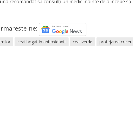
auna recomandat să consulți un medic înainte de a începe să-
rmareste-ne:
imilor
ceai bogat in antioxidanti
ceai verde
protejarea creieru