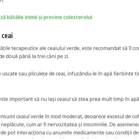
ză bătăile inimii și previne colesterolul
 ceai
ățile terapeutice ale ceaiului verde, este recomandat să îl c
e două până la trei căni pe zi.
 uscate sau pliculețe de ceai, infuzându-le în apă fierbinte t
ste important să nu lași ceaiul să stea prea mult timp în apă
onsumi ceaiul verde în mod moderat, deoarece excesul de co
neplăcute, cum ar fi nervozitatea și insomniile. De asemene
rde pot interacționa cu anumite medicamente sau condiții de