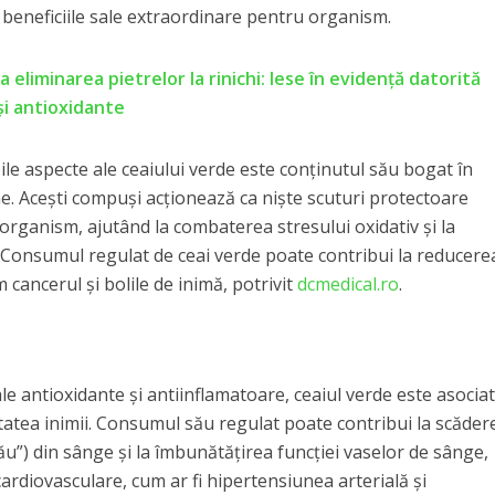
ru beneficiile sale extraordinare pentru organism.
la eliminarea pietrelor la rinichi: Iese în evidență datorită
 și antioxidante
le aspecte ale ceaiului verde este conținutul său bogat în
ine. Acești compuși acționează ca niște scuturi protectoare
n organism, ajutând la combaterea stresului oxidativ și la
 Consumul regulat de ceai verde poate contribui la reducere
m cancerul și bolile de inimă, potrivit
dcmedical.ro
.
le antioxidante și antiinflamatoare, ceaiul verde este asociat
tatea inimii. Consumul său regulat poate contribui la scăder
rău”) din sânge și la îmbunătățirea funcției vaselor de sânge,
cardiovasculare, cum ar fi hipertensiunea arterială și