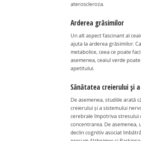
ateroscleroza.
Arderea grăsimilor
Un alt aspect fascinant al cea
ajuta la arderea grăsimilor. Ca
metabolice, ceea ce poate faci
asemenea, ceaiul verde poate 
apetitului.
Sănătatea creierului și 
De asemenea, studiile arată c
creierului și a sistemului nerv
cerebrale împotriva stresului o
concentrarea. De asemenea, un
declin cognitiv asociat îmbătrâ
precum Alzheimer și Parkinso