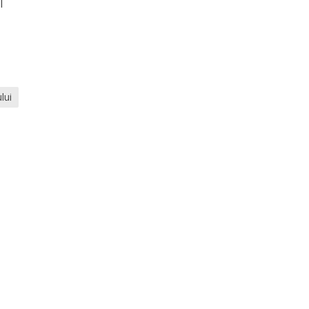
l
lui