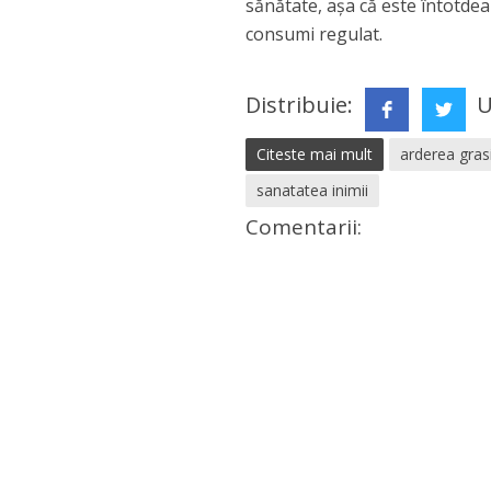
sănătate, așa că este întotde
consumi regulat.
Distribuie:
U
Citeste mai mult
arderea gras
sanatatea inimii
Comentarii: