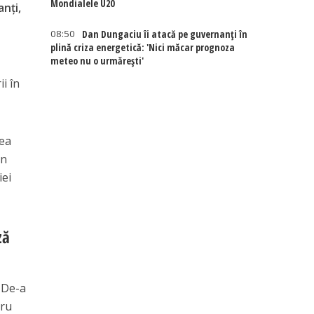
Mondialele U20
nți,
08:50
Dan Dungaciu îi atacă pe guvernanți în
plină criza energetică: 'Nici măcar prognoza
meteo nu o urmărești'
i în
eea
un
iei
ză
. De-a
tru