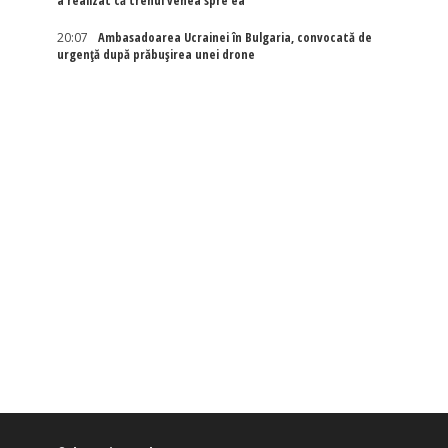
a realizat că trenul venea spre ea
20:07
Ambasadoarea Ucrainei în Bulgaria, convocată de
urgență după prăbușirea unei drone