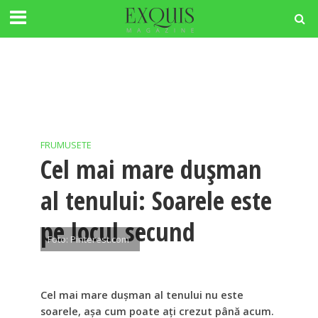
FRUMUSETE
Cel mai mare dușman
al tenului: Soarele este
pe locul secund
Foto: Pinterest.com
Cel mai mare dușman al tenului nu este
soarele, așa cum poate ați crezut până acum.