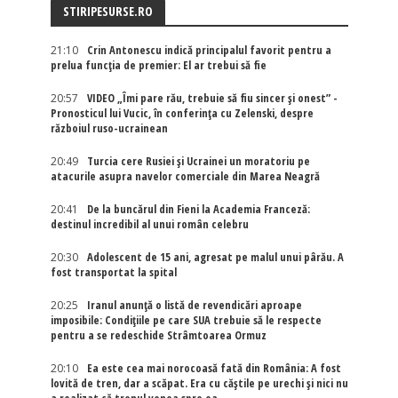
STIRIPESURSE.RO
21:10
Crin Antonescu indică principalul favorit pentru a
prelua funcția de premier: El ar trebui să fie
20:57
VIDEO „Îmi pare rău, trebuie să fiu sincer și onest” -
Pronosticul lui Vucic, în conferința cu Zelenski, despre
războiul ruso-ucrainean
20:49
Turcia cere Rusiei și Ucrainei un moratoriu pe
atacurile asupra navelor comerciale din Marea Neagră
20:41
De la buncărul din Fieni la Academia Franceză:
destinul incredibil al unui român celebru
20:30
Adolescent de 15 ani, agresat pe malul unui pârău. A
fost transportat la spital
20:25
Iranul anunță o listă de revendicări aproape
imposibile: Condițiile pe care SUA trebuie să le respecte
pentru a se redeschide Strâmtoarea Ormuz
20:10
Ea este cea mai norocoasă fată din România: A fost
lovită de tren, dar a scăpat. Era cu căștile pe urechi și nici nu