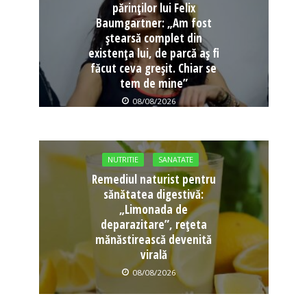
părinților lui Felix
Baumgartner: „Am fost
ștearsă complet din
existența lui, de parcă aș fi
făcut ceva greșit. Chiar se
tem de mine”
08/08/2026
NUTRITIE
SANATATE
Remediul naturist pentru
sănătatea digestivă:
„Limonada de
deparazitare”, rețeta
mănăstirească devenită
virală
08/08/2026