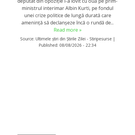
deputat din opoziție l-a lovit cu ouă pe prim-
ministrul interimar Albin Kurti, pe fondul
unei crize politice de lungă durată care
amenință să declanșeze încă o rundă de...
Read more »
Source:
Ultimele știri din Știrile Zilei - Stiripesurse
|
Published:
08/08/2026 - 22:34