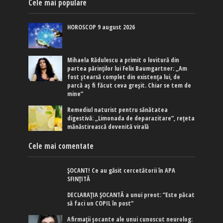
Cele mai populare
HOROSCOP 9 august 2026
Mihaela Rădulescu a primit o lovitură din
partea părinților lui Felix Baumgartner: „Am
fost ștearsă complet din existența lui, de
parcă aș fi făcut ceva greșit. Chiar se tem de
mine”
Remediul naturist pentru sănătatea
digestivă: „Limonada de deparazitare”, rețeta
mănăstirească devenită virală
Cele mai comentate
ȘOCANT! Ce au găsit cercetătorii în APA
SFINȚITĂ
DECLARAȚIA ȘOCANTĂ a unui preot: ”Este păcat
să faci un COPIL în post”
Afirmaţii şocante ale unui cunoscut neurolog: