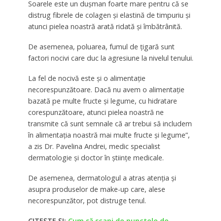
Soarele este un dușman foarte mare pentru că se
distrug fibrele de colagen și elastină de timpuriu și
atunci pielea noastră arată ridată și îmbătrânită.
De asemenea, poluarea, fumul de țigară sunt
factori nocivi care duc la agresiune la nivelul tenului.
La fel de nocivă este și o alimentație
necorespunzătoare. Dacă nu avem o alimentație
bazată pe multe fructe și legume, cu hidratare
corespunzătoare, atunci pielea noastră ne
transmite că sunt semnale că ar trebui să includem
în alimentația noastră mai multe fructe și legume”,
a zis Dr. Pavelina Andrei, medic specialist
dermatologie și doctor în științe medicale.
De asemenea, dermatologul a atras atenția și
asupra produselor de make-up care, alese
necorespunzător, pot distruge tenul.
CITEȘTE ȘI:
Cum să scapi de punctele de