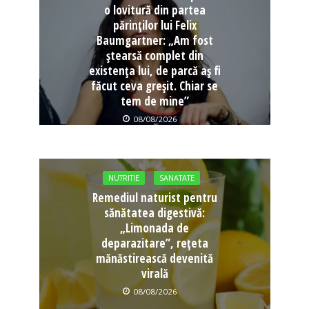
o lovitură din partea
părinților lui Felix
Baumgartner: „Am fost
ștearsă complet din
existența lui, de parcă aș fi
făcut ceva greșit. Chiar se
tem de mine”
08/08/2026
NUTRITIE
SANATATE
Remediul naturist pentru
sănătatea digestivă:
„Limonada de
deparazitare”, rețeta
mănăstirească devenită
virală
08/08/2026