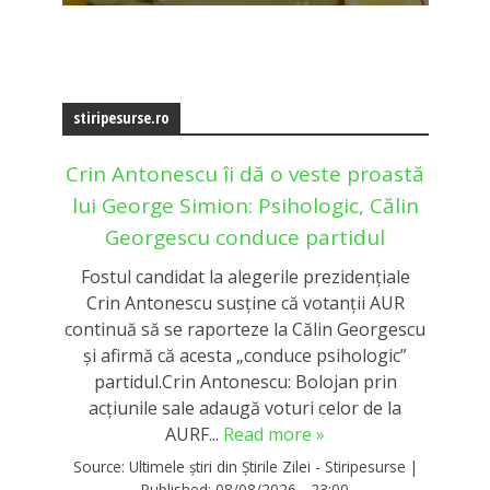
stiripesurse.ro
Crin Antonescu îi dă o veste proastă
lui George Simion: Psihologic, Călin
Georgescu conduce partidul
Fostul candidat la alegerile prezidențiale
Crin Antonescu susține că votanții AUR
continuă să se raporteze la Călin Georgescu
și afirmă că acesta „conduce psihologic”
partidul.Crin Antonescu: Bolojan prin
acțiunile sale adaugă voturi celor de la
AURF...
Read more »
Source:
Ultimele știri din Știrile Zilei - Stiripesurse
|
Published:
08/08/2026 - 23:00