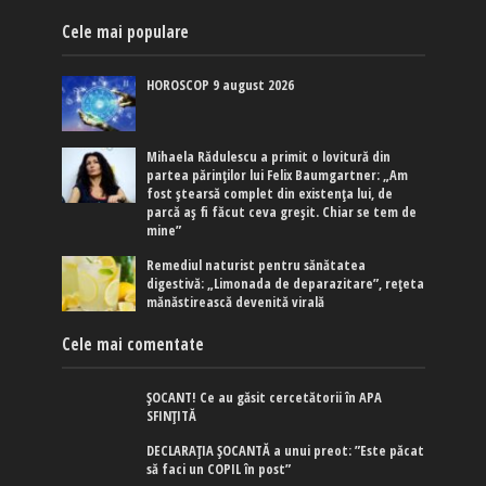
Cele mai populare
HOROSCOP 9 august 2026
Mihaela Rădulescu a primit o lovitură din
partea părinților lui Felix Baumgartner: „Am
fost ștearsă complet din existența lui, de
parcă aș fi făcut ceva greșit. Chiar se tem de
mine”
Remediul naturist pentru sănătatea
digestivă: „Limonada de deparazitare”, rețeta
mănăstirească devenită virală
Cele mai comentate
ȘOCANT! Ce au găsit cercetătorii în APA
SFINȚITĂ
DECLARAȚIA ȘOCANTĂ a unui preot: ”Este păcat
să faci un COPIL în post”