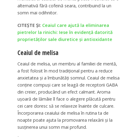
alternativă fără cofeină seara, contribuind la un
somn mai odihnitor.
CITEȘTE ȘI:
Ceaiul care ajută la eliminarea
pietrelor la rinichi: Iese în evidență datorită
proprietăților sale diuretice și antioxidante
Ceaiul de melisa
Ceaiul de melisa, un membru al familiei de mentă,
a fost folosit în mod tradițional pentru a reduce
anxietatea și a îmbunătăți somnul. Ceaiul de melisa
conține compuși care se leagă de receptorii GABA
din creier, producând un efect calmant. Aroma
ușoară de lămâie îl face o alegere plăcută pentru
cei care doresc să se relaxeze înainte de culcare.
Încorporarea ceaiului de melisa în rutina ta de
noapte poate ajuta la promovarea relaxării și la
susținerea unui somn mai profund.