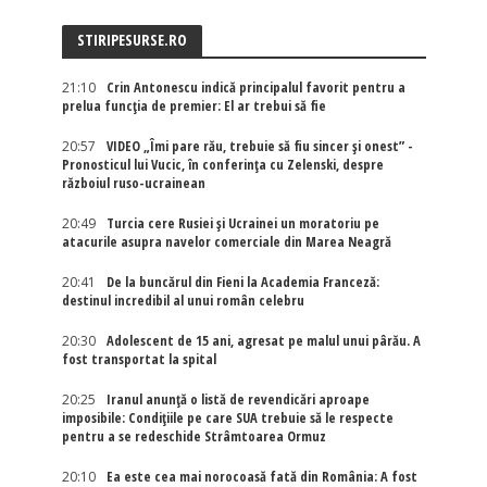
STIRIPESURSE.RO
21:10
Crin Antonescu indică principalul favorit pentru a
prelua funcția de premier: El ar trebui să fie
20:57
VIDEO „Îmi pare rău, trebuie să fiu sincer și onest” -
Pronosticul lui Vucic, în conferința cu Zelenski, despre
războiul ruso-ucrainean
20:49
Turcia cere Rusiei și Ucrainei un moratoriu pe
atacurile asupra navelor comerciale din Marea Neagră
20:41
De la buncărul din Fieni la Academia Franceză:
destinul incredibil al unui român celebru
20:30
Adolescent de 15 ani, agresat pe malul unui pârău. A
fost transportat la spital
20:25
Iranul anunță o listă de revendicări aproape
imposibile: Condițiile pe care SUA trebuie să le respecte
pentru a se redeschide Strâmtoarea Ormuz
20:10
Ea este cea mai norocoasă fată din România: A fost