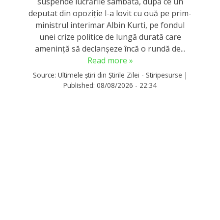
suspende lucrările sâmbătă, după ce un
deputat din opoziție l-a lovit cu ouă pe prim-
ministrul interimar Albin Kurti, pe fondul
unei crize politice de lungă durată care
amenință să declanșeze încă o rundă de...
Read more »
Source:
Ultimele știri din Știrile Zilei - Stiripesurse
|
Published:
08/08/2026 - 22:34