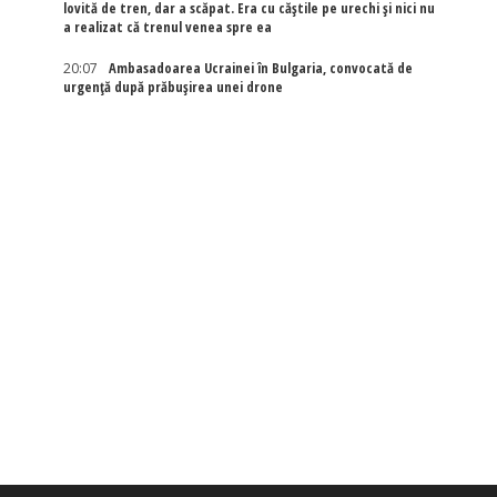
lovită de tren, dar a scăpat. Era cu căștile pe urechi și nici nu
a realizat că trenul venea spre ea
20:07
Ambasadoarea Ucrainei în Bulgaria, convocată de
urgență după prăbușirea unei drone