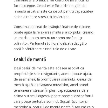
calmante și aromatice, iar ceaiul de levănțică nu
face excepție. Ceaiul este făcut din muguri de
lavandă uscați și este cunoscut pentru capacitatea
sa de a reduce stresul și anxietatea.
Consumul de ceai de levănțică înainte de culcare
poate ajuta la relaxarea minții și a corpului, creând
un mediu optim pentru un somn profund și
odihnitor. Parfumul său floral delicat adaugă o
notă încântătoare rutinei tale de culcare.
Ceaiul de mentă
Deși ceaiul de mentă este adesea asociat cu
proprietățile sale revigorante, acesta poate ajuta,
de asemenea, la promovarea somnului. Ceaiul de
mentă ajută la relaxarea mușchilor, ameliorând
tensiunea și stresul. În plus, capacitatea sa de a
calma sistemul digestiv poate preveni disconfortul
care poate perturba somnul. Gustul răcoritor și
mentolat al ceaiului de mentă poate fi savurat ca o