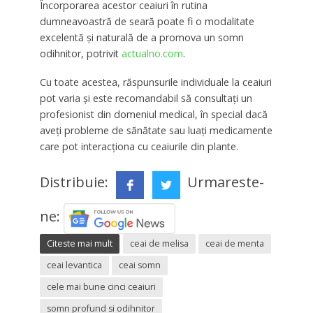
Încorporarea acestor ceaiuri în rutina
dumneavoastră de seară poate fi o modalitate
excelentă și naturală de a promova un somn
odihnitor, potrivit
actualno.com
.
Cu toate acestea, răspunsurile individuale la ceaiuri
pot varia și este recomandabil să consultați un
profesionist din domeniul medical, în special dacă
aveți probleme de sănătate sau luați medicamente
care pot interacționa cu ceaiurile din plante.
Distribuie:
Urmareste-
ne:
Citeste mai mult
ceai de melisa
ceai de menta
ceai levantica
ceai somn
cele mai bune cinci ceaiuri
somn profund si odihnitor