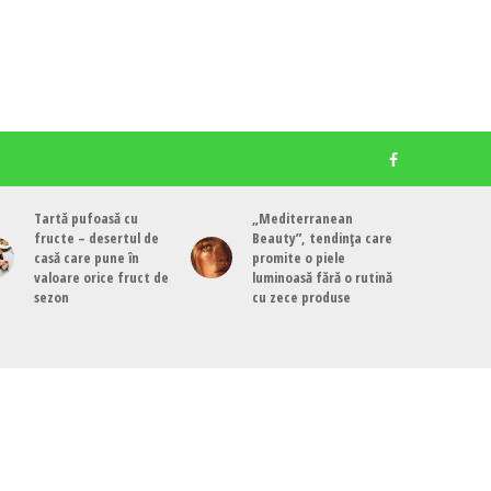
Tartă pufoasă cu
„Mediterranean
fructe – desertul de
Beauty”, tendința care
casă care pune în
promite o piele
valoare orice fruct de
luminoasă fără o rutină
sezon
cu zece produse