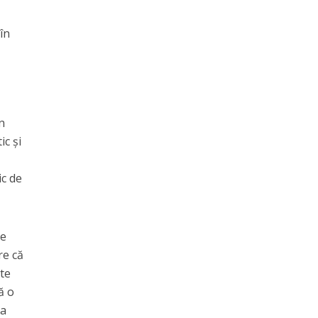
în
n
ic şi
ic de
de
re că
rte
ă o
 a