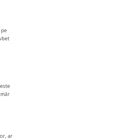
e pe
avbet
veste
număr
or, ar