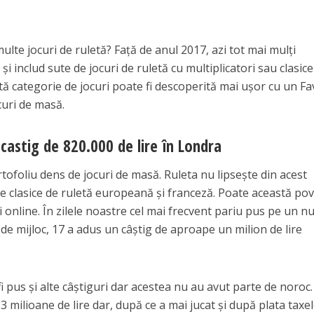
 multe jocuri de ruletă? Faţă de anul 2017, azi tot mai mulţi
şi includ sute de jocuri de ruletă cu multiplicatori sau clasic
tă categorie de jocuri poate fi descoperită mai uşor cu un F
curi de masă.
 castig de 820.000 de lire în Londra
tofoliu dens de jocuri de masă. Ruleta nu lipseşte din acest
ele clasice de ruletă europeană şi franceză. Poate această po
ri online. În zilele noastre cel mai frecvent pariu pus pe un 
 de mijloc, 17 a adus un câştig de aproape un milion de lire
 pus şi alte câştiguri dar acestea nu au avut parte de noroc.
 milioane de lire dar, după ce a mai jucat şi după plata taxel