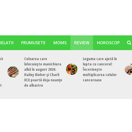
RELATII
FRUMUSETE
MOMS
REVIEW
HOROSCOP
sit
Culoarea care
Leguma care ajută în
înlocuiește manichiura
lupta cu cancerul:
albă în august 2026:
Încetinește
Hailey Bieber și Charli
multiplicarea celulor
XCX poartă deja nuanțe
canceroase
st
de albastru