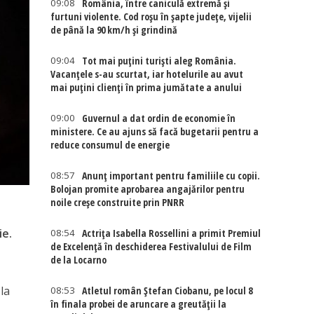
09:08
România, între caniculă extremă și
furtuni violente. Cod roșu în șapte județe, vijelii
de până la 90 km/h și grindină
09:04
Tot mai puțini turiști aleg România.
Vacanțele s-au scurtat, iar hotelurile au avut
mai puțini clienți în prima jumătate a anului
09:00
Guvernul a dat ordin de economie în
ministere. Ce au ajuns să facă bugetarii pentru a
reduce consumul de energie
08:57
Anunț important pentru familiile cu copii.
Bolojan promite aprobarea angajărilor pentru
noile creșe construite prin PNRR
ie.
08:54
Actriţa Isabella Rossellini a primit Premiul
de Excelenţă în deschiderea Festivalului de Film
de la Locarno
 la
08:53
Atletul român Ștefan Ciobanu, pe locul 8
în finala probei de aruncare a greutății la