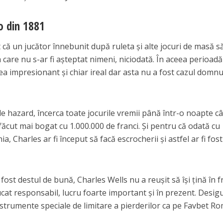
o din 1881
t că un jucător înnebunit după ruleta şi alte jocuri de masă să
 care nu s-ar fi aşteptat nimeni, niciodată. În aceea perioadă
rea impresionant şi chiar ireal dar asta nu a fost cazul domnu
de hazard, încerca toate jocurile vremii până într-o noapte c
 făcut mai bogat cu 1.000.000 de franci. Şi pentru că odată cu
ia, Charles ar fi început să facă escrocherii şi astfel ar fi fost
fost destul de bună, Charles Wells nu a reuşit să îşi ţină în f
 jucat responsabil, lucru foarte important şi în prezent. Desigu
nstrumente speciale de limitare a pierderilor ca pe Favbet R