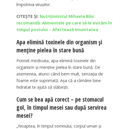
împotriva virușilor.
CITEȘTE ȘI:
Nutriționistul Mihaela Bilic
recomandă: Alimentele pe care să le evităm în
timpul postului – Afectează imunitatea
Apa elimină toxinele din organism și
menține pielea în stare bună
Potrivit medicului, apa elimină toxinele din
organism și menține pielea în stare bună. De
asemenea, atunci când bem mult, senzația de
foame este suprimată. Așa că a rămâne bine
hidratat te ajută să slăbești.
Cum se bea apă corect – pe stomacul
gol, în timpul mesei sau după servirea
mesei?
„Noaptea, în timpul somnului, corpul uman și