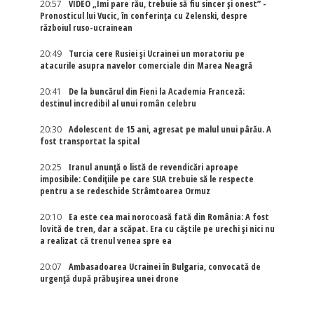
20:57
VIDEO „Îmi pare rău, trebuie să fiu sincer și onest” -
Pronosticul lui Vucic, în conferința cu Zelenski, despre
războiul ruso-ucrainean
20:49
Turcia cere Rusiei și Ucrainei un moratoriu pe
atacurile asupra navelor comerciale din Marea Neagră
20:41
De la buncărul din Fieni la Academia Franceză:
destinul incredibil al unui român celebru
20:30
Adolescent de 15 ani, agresat pe malul unui pârău. A
fost transportat la spital
20:25
Iranul anunță o listă de revendicări aproape
imposibile: Condițiile pe care SUA trebuie să le respecte
pentru a se redeschide Strâmtoarea Ormuz
20:10
Ea este cea mai norocoasă fată din România: A fost
lovită de tren, dar a scăpat. Era cu căștile pe urechi și nici nu
a realizat că trenul venea spre ea
20:07
Ambasadoarea Ucrainei în Bulgaria, convocată de
urgență după prăbușirea unei drone