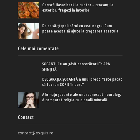
Cartofi Hasselback la cuptor – crocanți la
exterior, fragezi la interior
De ce să-ți speli părul cu ceai negru: Cum
poate acesta să ajute la creșterea acestuia
Cele mai comentate
ȘOCANT! Ce au găsit cercetătorii în APA
SFINȚITĂ
DECLARAȚIA ȘOCANTĂ a unui preot: ”Este păcat
să faci un COPIL în post”
Afirmaţii şocante ale unui cunoscut neurolog:
A comparat religia cu o boală mintală
Contact
contact@exquis.ro