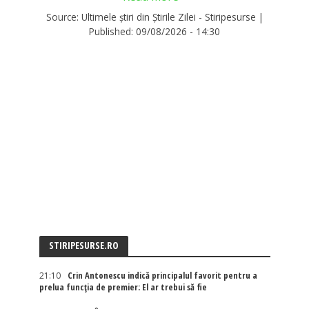
Source:
Ultimele știri din Știrile Zilei - Stiripesurse
|
Published:
09/08/2026 - 14:30
STIRIPESURSE.RO
21:10
Crin Antonescu indică principalul favorit pentru a
prelua funcția de premier: El ar trebui să fie