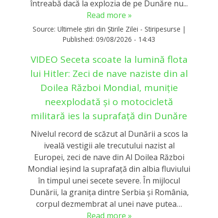
întreabă dacă la explozia de pe Dunăre nu...
Read more »
Source:
Ultimele știri din Știrile Zilei - Stiripesurse
|
Published:
09/08/2026 - 14:43
VIDEO Seceta scoate la lumină flota
lui Hitler: Zeci de nave naziste din al
Doilea Război Mondial, muniție
neexplodată și o motocicletă
militară ies la suprafață din Dunăre
Nivelul record de scăzut al Dunării a scos la
iveală vestigii ale trecutului nazist al
Europei, zeci de nave din Al Doilea Război
Mondial ieşind la suprafaţă din albia fluviului
în timpul unei secete severe. În mijlocul
Dunării, la graniţa dintre Serbia şi România,
corpul dezmembrat al unei nave putea…
Read more »