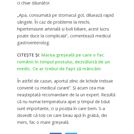
ci chiar dăunător.
„Apa, consumată pe stomacul gol, diluează rapid
sângele. În caz de probleme la rinichi,
hipertensiune arterială și boli biliare, acest lucru
poate duce la complicații”, comentează medicul
gastroenterolog.
CITEȘTE ȘI:
Marea greşeală pe care o fac
românii în timpul postului, dezvăluită de un
medic. Ce ar trebui de fapt să mâncăm
În astfel de cazuri, aportul zilnic de lichide trebuie
convenit cu medicul curant”. Și acum cea mai
neașteptată recomandare de la un expert. Rezultă
că nu numai temperatura apei și timpul de băut
sunt importante, ci și poziția în care bem. S-a
dovedit că toți cei care beau apă în grabă, din
mers, fac o mare greșeală.