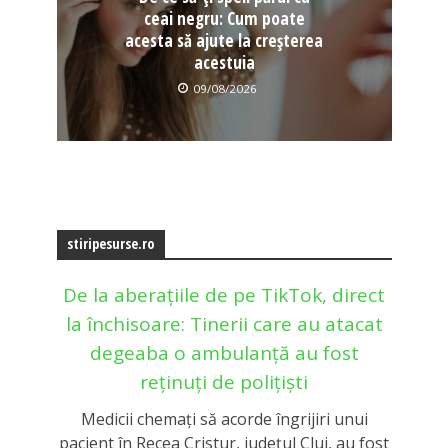
ceai negru: Cum poate
acesta să ajute la creșterea
acestuia
09/08/2026
stiripesurse.ro
De la aberațiile de pe TikTok, direct
la închisoare: Tinerii care au atacat
degeaba o ambulanță au fost
reținuți de polițiști
Medicii chemaţi să acorde îngrijiri unui
pacient în Recea Cristur, judeţul Cluj, au fost