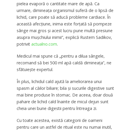
pielea evaporă o cantitate mare de apă. Ca
urmare, dimineața organismul suferă de o lipsă de
lichid, care poate să aducă probleme cardiace. În
această afecțiune, inima este forțată să pompeze
sânge mai gros și acest lucru pune multă presiune
asupra mușchiului inimii”, explică Rustem Sadikov,
potrivit
actualno.com
.
Medicul mai spune că „pentru a dilua sângele,
recomand să bei 500 ml apă caldă dimineața”, ne
sfătuiește expertul.
În plus, lichidul cald ajută la ameliorarea unui
spasm al căilor biliare; bila și sucurile digestive sunt
mai bine produse în stomac. De aceea, doar două
pahare de lichid cald înainte de micul dejun sunt
cheia unei bune digestii pentru întreaga zi.
Cu toate acestea, există categorii de oameni
pentru care un astfel de ritual este nu numai inutil,