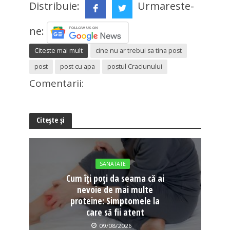
Distribuie:
Urmareste-
ne:
Citeste mai mult
cine nu ar trebui sa tina post
post
post cu apa
postul Craciunului
Comentarii:
Citește și
SANATATE
Cum îți poți da seama că ai
nevoie de mai multe
proteine: Simptomele la
care să fii atent
09/08/2026