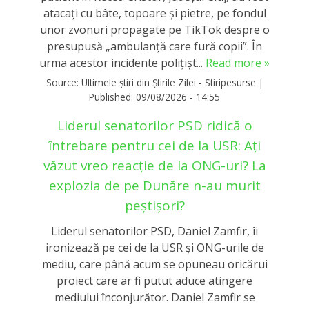
atacaţi cu bâte, topoare şi pietre, pe fondul
unor zvonuri propagate pe TikTok despre o
presupusă „ambulanţă care fură copii”. În
urma acestor incidente polițișt...
Read more »
Source:
Ultimele știri din Știrile Zilei - Stiripesurse
|
Published:
09/08/2026 - 14:55
Liderul senatorilor PSD ridică o
întrebare pentru cei de la USR: Ați
văzut vreo reacție de la ONG-uri? La
explozia de pe Dunăre n-au murit
peștișori?
Liderul senatorilor PSD, Daniel Zamfir, îi
ironizează pe cei de la USR și ONG-urile de
mediu, care până acum se opuneau oricărui
proiect care ar fi putut aduce atingere
mediului înconjurător. Daniel Zamfir se