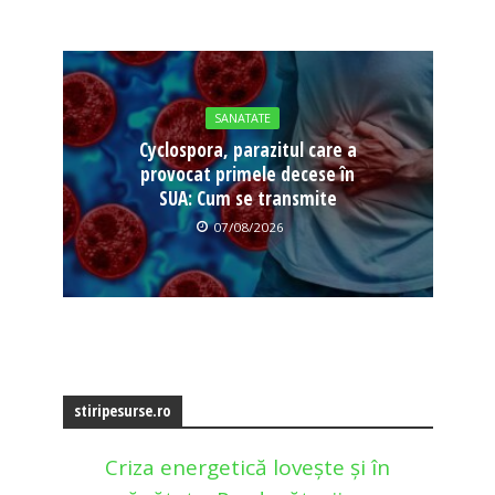
SANATATE
Cyclospora, parazitul care a
provocat primele decese în
SUA: Cum se transmite
07/08/2026
stiripesurse.ro
Criza energetică lovește și în