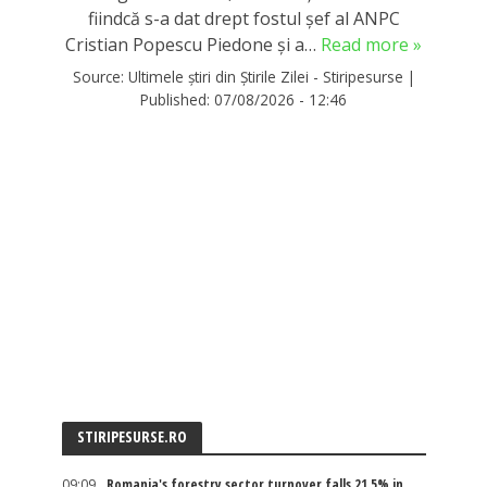
fiindcă s-a dat drept fostul șef al ANPC
Cristian Popescu Piedone și a…
Read more »
Source:
Ultimele știri din Știrile Zilei - Stiripesurse
|
Published:
07/08/2026 - 12:46
STIRIPESURSE.RO
09:09
Romania's forestry sector turnover falls 21.5% in