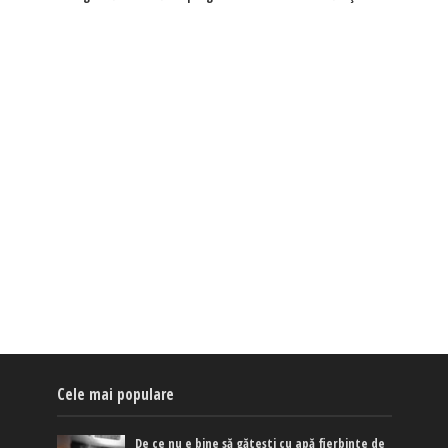
Cele mai populare
De ce nu e bine să gătești cu apă fierbinte de