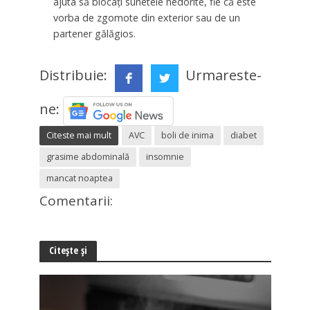
ajuta să blocați sunetele nedorite, fie că este
vorba de zgomote din exterior sau de un
partener gălăgios.
Distribuie:
Urmareste-
ne:
Citeste mai mult
AVC
boli de inima
diabet
grasime abdominală
insomnie
mancat noaptea
Comentarii:
Citește și