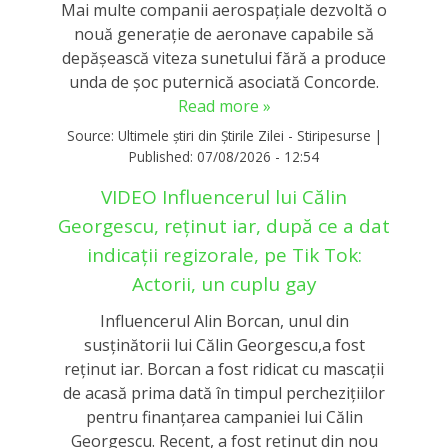
Mai multe companii aerospațiale dezvoltă o
nouă generație de aeronave capabile să
depășească viteza sunetului fără a produce
unda de șoc puternică asociată Concorde.
Read more »
Source:
Ultimele știri din Știrile Zilei - Stiripesurse
|
Published:
07/08/2026 - 12:54
VIDEO Influencerul lui Călin
Georgescu, reținut iar, după ce a dat
indicații regizorale, pe Tik Tok:
Actorii, un cuplu gay
Influencerul Alin Borcan, unul din
susținătorii lui Călin Georgescu,a fost
reținut iar. Borcan a fost ridicat cu mascații
de acasă prima dată în timpul perchezițiilor
pentru finanțarea campaniei lui Călin
Georgescu. Recent, a fost reținut din nou