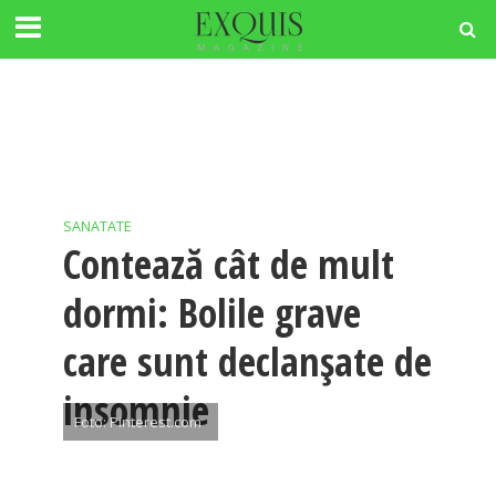
SANATATE
Contează cât de mult
dormi: Bolile grave
care sunt declanșate de
insomnie
Foto: Pinterest.com