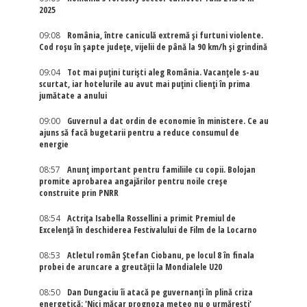
2025
09:08
România, între caniculă extremă și furtuni violente.
Cod roșu în șapte județe, vijelii de până la 90 km/h și grindină
09:04
Tot mai puțini turiști aleg România. Vacanțele s-au
scurtat, iar hotelurile au avut mai puțini clienți în prima
jumătate a anului
09:00
Guvernul a dat ordin de economie în ministere. Ce au
ajuns să facă bugetarii pentru a reduce consumul de
energie
08:57
Anunț important pentru familiile cu copii. Bolojan
promite aprobarea angajărilor pentru noile creșe
construite prin PNRR
08:54
Actriţa Isabella Rossellini a primit Premiul de
Excelenţă în deschiderea Festivalului de Film de la Locarno
08:53
Atletul român Ștefan Ciobanu, pe locul 8 în finala
probei de aruncare a greutății la Mondialele U20
08:50
Dan Dungaciu îi atacă pe guvernanți în plină criza
energetică: 'Nici măcar prognoza meteo nu o urmărești'