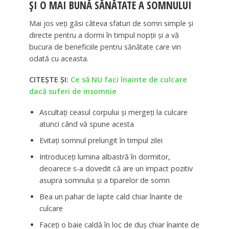
ȘI O MAI BUNĂ SĂNĂTATE A SOMNULUI
Mai jos veți găsi câteva sfaturi de somn simple și
directe pentru a dormi în timpul nopții și a vă
bucura de beneficiile pentru sănătate care vin
odată cu aceasta.
CITEȘTE ȘI:
Ce să NU faci înainte de culcare
dacă suferi de insomnie
Ascultați ceasul corpului și mergeți la culcare
atunci când vă spune acesta
Evitați somnul prelungit în timpul zilei
Introduceți lumina albastră în dormitor,
deoarece s-a dovedit că are un impact pozitiv
asupra somnului și a tiparelor de somn
Bea un pahar de lapte cald chiar înainte de
culcare
Faceți o baie caldă în loc de duș chiar înainte de