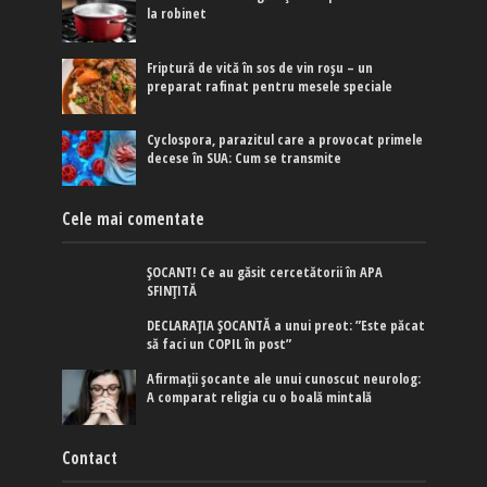
la robinet
Friptură de vită în sos de vin roșu – un
preparat rafinat pentru mesele speciale
Cyclospora, parazitul care a provocat primele
decese în SUA: Cum se transmite
Cele mai comentate
ȘOCANT! Ce au găsit cercetătorii în APA
SFINȚITĂ
DECLARAȚIA ȘOCANTĂ a unui preot: ”Este păcat
să faci un COPIL în post”
Afirmaţii şocante ale unui cunoscut neurolog:
A comparat religia cu o boală mintală
Contact