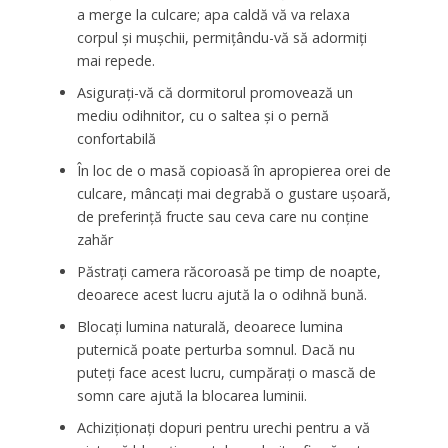
a merge la culcare; apa caldă vă va relaxa
corpul și mușchii, permițându-vă să adormiți
mai repede.
Asigurați-vă că dormitorul promovează un
mediu odihnitor, cu o saltea și o pernă
confortabilă
În loc de o masă copioasă în apropierea orei de
culcare, mâncați mai degrabă o gustare ușoară,
de preferință fructe sau ceva care nu conține
zahăr
Păstrați camera răcoroasă pe timp de noapte,
deoarece acest lucru ajută la o odihnă bună.
Blocați lumina naturală, deoarece lumina
puternică poate perturba somnul. Dacă nu
puteți face acest lucru, cumpărați o mască de
somn care ajută la blocarea luminii.
Achiziționați dopuri pentru urechi pentru a vă