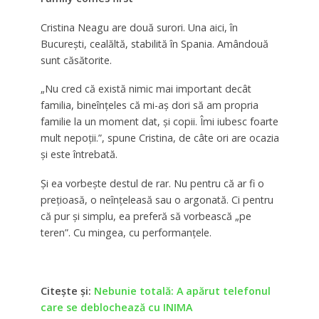
Cristina Neagu are două surori. Una aici, în
Bucureşti, cealăltă, stabilită în Spania. Amândouă
sunt căsătorite.
„Nu cred că există nimic mai important decât
familia, bineînțeles că mi-aș dori să am propria
familie la un moment dat, și copii. Îmi iubesc foarte
mult nepoții.”, spune Cristina, de câte ori are ocazia
şi este întrebată.
Şi ea vorbeşte destul de rar. Nu pentru că ar fi o
preţioasă, o neînţeleasă sau o argonată. Ci pentru
că pur şi simplu, ea preferă să vorbească „pe
teren”. Cu mingea, cu performanţele.
Citeşte şi:
Nebunie totală: A apărut telefonul
care se deblochează cu INIMA