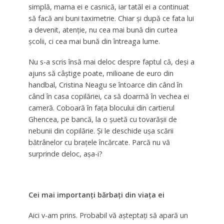
simplă, mama ei e casnică, iar tatăl ei a continuat
să facă ani buni taximetrie. Chiar şi după ce fata lui
a devenit, atenţie, nu cea mai bună din curtea
şcolii, ci cea mai bună din întreaga lume.
Nu s-a scris însă mai deloc despre faptul că, deşi a
ajuns să câştige poate, milioane de euro din
handbal, Cristina Neagu se întoarce din când în
când în casa copilăriei, ca să doarmă în vechea ei
cameră. Coboară în faţa blocului din cartierul
Ghencea, pe bancă, la o şuetă cu tovarăşii de
nebunii din copilărie. Şi le deschide uşa scării
bătrânelor cu braţele încărcate. Parcă nu vă
surprinde deloc, aşa-i?
Cei mai importanţi bărbaţi din viaţa ei
Aici v-am prins. Probabil vă aşteptaţi să apară un