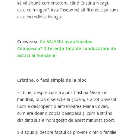
să vă spună comentatorul când Cristina Neagu
este cu mingea? Asta înseamnă să fii unic, aşa cum
este incredibila Neagu-
Citeşte şi:
Ce SALARIU avea Nicolae
Ceauşescu? Diferența față de conducătorii de
astăzi ai României
Cristina, o fată simplă de la bloc
Ei, bine, despre cum a ajuns Cristina Neagu în
handbal, după o selecţie la şcoală, s-a tot povestit.
Cum a descoperit-o antrenoarea Maria Covaci,
cum era doar o copilă băieţoasă şi cum a strâns
din dinţi şi s-a îndrăgostit de acest minunat sport.
S-a spus şi despre faptul că provine dintr-o familie