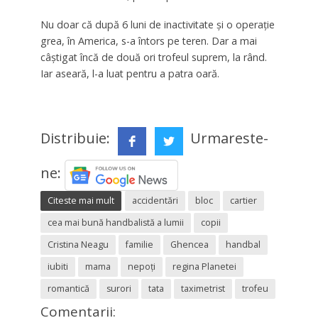
Nu doar că după 6 luni de inactivitate şi o operaţie
grea, în America, s-a întors pe teren. Dar a mai
câştigat încă de două ori trofeul suprem, la rând.
Iar aseară, l-a luat pentru a patra oară.
Distribuie:
Urmareste-
ne:
Citeste mai mult
accidentări
bloc
cartier
cea mai bună handbalistă a lumii
copii
Cristina Neagu
familie
Ghencea
handbal
iubiti
mama
nepoți
regina Planetei
romantică
surori
tata
taximetrist
trofeu
Comentarii: