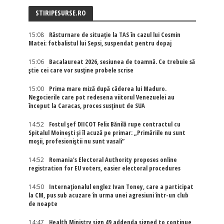
STIRIPESURSE.RO
15:08
Răsturnare de situație la TAS în cazul lui Cosmin
Matei: fotbalistul lui Sepsi, suspendat pentru dopaj
15:06
Bacalaureat 2026, sesiunea de toamnă. Ce trebuie să
știe cei care vor susține probele scrise
15:00
Prima mare miză după căderea lui Maduro.
Negocierile care pot redesena viitorul Venezuelei au
început la Caracas, proces susținut de SUA
14:52
Fostul șef DIICOT Felix Bănilă rupe contractul cu
Spitalul Moinești și îl acuză pe primar: „Primăriile nu sunt
moșii, profesioniștii nu sunt vasali”
14:52
Romania's Electoral Authority proposes online
registration for EU voters, easier electoral procedures
14:50
Internaţionalul englez Ivan Toney, care a participat
la CM, pus sub acuzare în urma unei agresiuni într-un club
de noapte
14:47
Health Ministry sign 49 addenda signed to continue