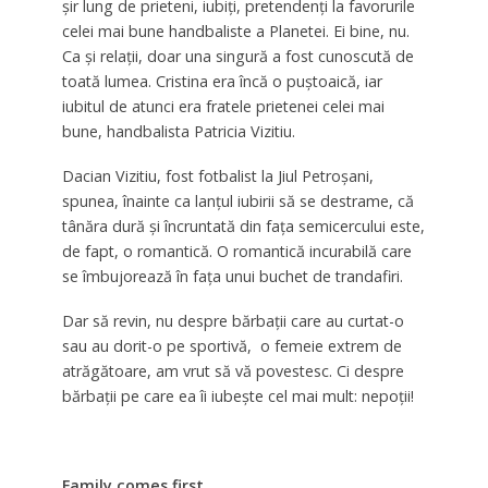
şir lung de prieteni, iubiţi, pretendenţi la favorurile
celei mai bune handbaliste a Planetei. Ei bine, nu.
Ca şi relaţii, doar una singură a fost cunoscută de
toată lumea. Cristina era încă o puştoaică, iar
iubitul de atunci era fratele prietenei celei mai
bune, handbalista Patricia Vizitiu.
Dacian Vizitiu, fost fotbalist la Jiul Petroşani,
spunea, înainte ca lanţul iubirii să se destrame, că
tânăra dură şi încruntată din faţa semicercului este,
de fapt, o romantică. O romantică incurabilă care
se îmbujorează în faţa unui buchet de trandafiri.
Dar să revin, nu despre bărbaţii care au curtat-o
sau au dorit-o pe sportivă, o femeie extrem de
atrăgătoare, am vrut să vă povestesc. Ci despre
bărbaţii pe care ea îi iubeşte cel mai mult: nepoţii!
Family comes first