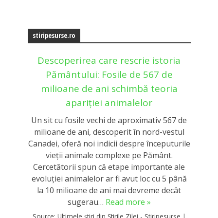
stiripesurse.ro
Descoperirea care rescrie istoria
Pământului: Fosile de 567 de
milioane de ani schimbă teoria
apariției animalelor
Un sit cu fosile vechi de aproximativ 567 de
milioane de ani, descoperit în nord-vestul
Canadei, oferă noi indicii despre începuturile
vieții animale complexe pe Pământ.
Cercetătorii spun că etape importante ale
evoluției animalelor ar fi avut loc cu 5 până
la 10 milioane de ani mai devreme decât
sugerau…
Read more »
Source:
Ultimele știri din Știrile Zilei - Stiripesurse
|