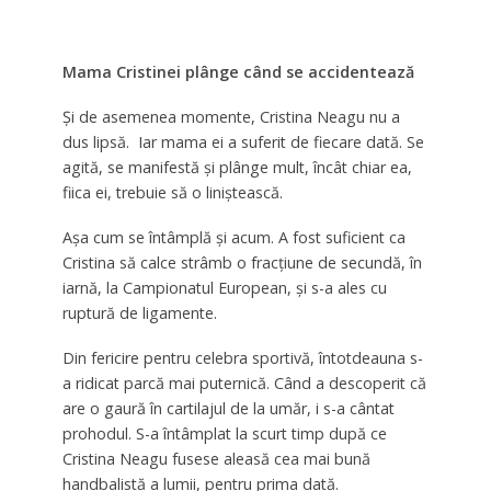
Mama Cristinei plânge când se accidentează
Şi de asemenea momente, Cristina Neagu nu a
dus lipsă. Iar mama ei a suferit de fiecare dată. Se
agită, se manifestă şi plânge mult, încât chiar ea,
fiica ei, trebuie să o liniştească.
Aşa cum se întâmplă şi acum. A fost suficient ca
Cristina să calce strâmb o fracţiune de secundă, în
iarnă, la Campionatul European, şi s-a ales cu
ruptură de ligamente.
Din fericire pentru celebra sportivă, întotdeauna s-
a ridicat parcă mai puternică. Când a descoperit că
are o gaură în cartilajul de la umăr, i s-a cântat
prohodul. S-a întâmplat la scurt timp după ce
Cristina Neagu fusese aleasă cea mai bună
handbalistă a lumii, pentru prima dată.