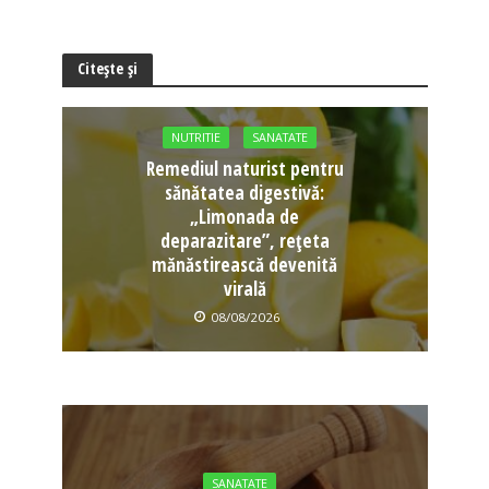
Citește și
NUTRITIE
SANATATE
Remediul naturist pentru
sănătatea digestivă:
„Limonada de
deparazitare”, rețeta
mănăstirească devenită
virală
08/08/2026
SANATATE