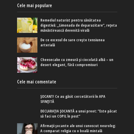
Cele mai populare
Remediul naturist pentru sănătatea
digestivă: „Limonada de deparazitare”, rețeta
mănăstirească devenită virală
De ce excesul de sare crește tensiunea
arterială
Cheesecake cu zmeură și ciocolată albă – un
desert elegant, fără compromisuri
Cele mai comentate
ȘOCANT! Ce au găsit cercetătorii în APA
SFINȚITĂ
DECLARAȚIA ȘOCANTĂ a unui preot: ”Este păcat
să faci un COPIL în post”
Afirmaţii şocante ale unui cunoscut neurolog:
A comparat religia cu o boală mintală