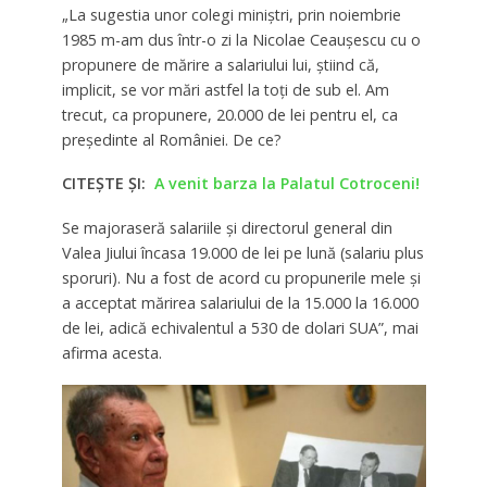
„La sugestia unor colegi miniştri, prin noiembrie
1985 m-am dus într-o zi la Nicolae Ceauşescu cu o
propunere de mărire a salariului lui, ştiind că,
implicit, se vor mări astfel la toţi de sub el. Am
trecut, ca propunere, 20.000 de lei pentru el, ca
preşedinte al României. De ce?
CITEȘTE ȘI:
A venit barza la Palatul Cotroceni!
Se majoraseră salariile şi directorul general din
Valea Jiului încasa 19.000 de lei pe lună (salariu plus
sporuri). Nu a fost de acord cu propunerile mele şi
a acceptat mărirea salariului de la 15.000 la 16.000
de lei, adică echivalentul a 530 de dolari SUA”, mai
afirma acesta.