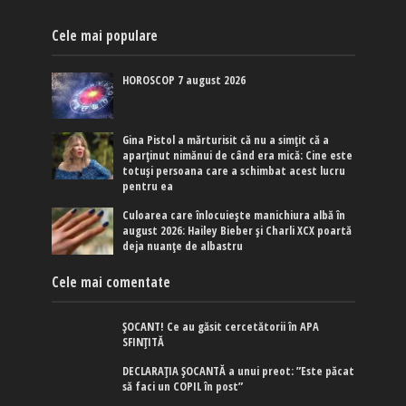
Cele mai populare
HOROSCOP 7 august 2026
Gina Pistol a mărturisit că nu a simțit că a
aparținut nimănui de când era mică: Cine este
totuși persoana care a schimbat acest lucru
pentru ea
Culoarea care înlocuiește manichiura albă în
august 2026: Hailey Bieber și Charli XCX poartă
deja nuanțe de albastru
Cele mai comentate
ȘOCANT! Ce au găsit cercetătorii în APA
SFINȚITĂ
DECLARAȚIA ȘOCANTĂ a unui preot: ”Este păcat
să faci un COPIL în post”