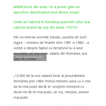
MIRACOLUL din stup: Ce a putut găsi un
apicultor deschizând unul dintre stupi!
Unde se fabrică în România pantofii celui mai
valoros brand de top din lume / FOTO
Intr-un interviu acordat ziarului „Gazeta de Sud”,
Gigea – ministru de finante intre 1981 si 1986 – a
vorbit si despre faptul ca dictatorul nu a avut
niciodata cel mai mare salariu din Romania, asa
Foto: Facebook.com
cum se credea.
„15.000 de lei era salariul lunar al preşedintelui
României prin 1984. Primul-ministru avea cu o mie
de lei mai puţin decât el, viceprim-ministrul cu
două mii de lei mai puţin, iar noi, miniştrii, aveam
mai puţin.