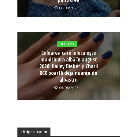
06/08/2026
LIFESTYLE
Culoarea care înlocuiește
manichiura albă în august
2026: Hailey Bieber și Charli
XCX poartă deja nuanțe de
albastru
06/08/2026
stiripesurse.ro