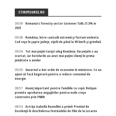
STIRIPESURSE.RO
09:09
Romania's forestry sector turnover falls 21.5% in
2025
09:08
România, între caniculă extremă și furtuni violente.
Cod roșu în șapte județe, vijelii de până la 90 km/h și grindină
09:04
Tot mai puțini turiști aleg România. Vacanțele s-au
scurtat, iar hotelurile au avut mai puțini clienți în prima
jumătate a anului
09:00
Guvernul a dat ordin de economie în ministere. Ce au
ajuns să facă bugetarii pentru a reduce consumul de
energie
08:57
Anunț important pentru familiile cu copii. Bolojan
promite aprobarea angajărilor pentru noile creșe
construite prin PNRR
08:54
Actriţa Isabella Rossellini a primit Premiul de
Excelenţă în deschiderea Festivalului de Film de la Locarno