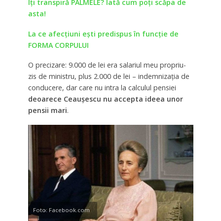
Îţi transpiră PALMELE? Iată cum poți scăpa de
asta!
La ce afecțiuni ești predispus în funcție de
FORMA CORPULUI
O precizare: 9.000 de lei era salariul meu propriu-
zis de ministru, plus 2.000 de lei – indemnizaţia de
conducere, dar care nu intra la calculul pensiei
deoarece Ceauşescu nu accepta ideea unor
pensii mari
.
Foto: Facebook.com