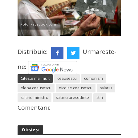
Foto: Facebook.com
Distribuie:
Urmareste-
ne:
Citeste mai mult
ceausescu
comunism
elena ceausescu
nicolae ceausescu
salariu
salariu ministru
salariu presedinte
stiri
Comentarii:
Citește și