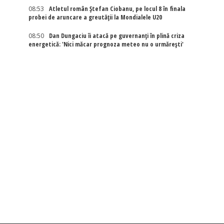
08:53
Atletul român Ștefan Ciobanu, pe locul 8 în finala
probei de aruncare a greutății la Mondialele U20
08:50
Dan Dungaciu îi atacă pe guvernanți în plină criza
energetică: 'Nici măcar prognoza meteo nu o urmărești'