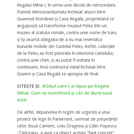
Regelui Mihai I, în urma unei decizii de retrocedare.
Potrivit Memorandumului încheiat atunci între
Guvernul României şi Casa Regală, proprietarul se
angajează să transforme muzeul Peleş într-un
muzeu al statului român, contra unei sume de bani,
şi îşi asumă obligaţia de a nu mai revendica
bunurile mobile din Castelul Peleş. Astfel, colecţiile
de la Peleş au fost păstrate în interiorul castelului,
contra unei chirii, şi au putut fi vizitate în
continuare, însă contractul iniţial încheiat între
Guvern şi Casa Regală se apropia de final.
CITEȘTE ȘI:
BOALA care l-a răpus pe Regele
Mihai. Cum se manifestă și cât de dureroasă
este
De altfel, depunerea în regim de urgență a unui
proiect de lege în Parlament, semnat de președinții
celor două Camere, Liviu Dragnea și Călin Popescu
-Tăriceanu, a avut ca obiect același ”fapt concret”: