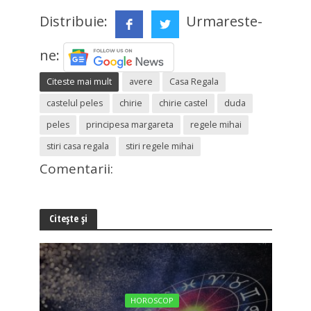
Distribuie:
Urmareste-
ne:
Citeste mai mult
avere
Casa Regala
castelul peles
chirie
chirie castel
duda
peles
principesa margareta
regele mihai
stiri casa regala
stiri regele mihai
Comentarii:
Citește și
HOROSCOP