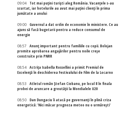
09:04
Tot mai puțini turiști aleg România. Vacanțele s-au
scurtat, iar hotelurile au avut mai puțini clienți în prima
jumătate a anului
09:00
Guvernul a dat ordin de economie în ministere. Ce au
ajuns să facă bugetarii pentru a reduce consumul de
energie
08:57
Anunț important pentru familiile cu copii. Bolojan
promite aprobarea angajărilor pentru noile creșe
construite prin PNRR
08:54
Actriţa Isabella Rossellini a primit Premiul de
Excelenţă în deschiderea Festivalului de Film de la Locarno
08:53
Atletul român Ștefan Ciobanu, pe locul 8 în finala
probei de aruncare a greutății la Mondialele U20
08:50
Dan Dungaciu îi atacă pe guvernanți în plină criza
energetică: 'Nici măcar prognoza meteo nu o urmărești'