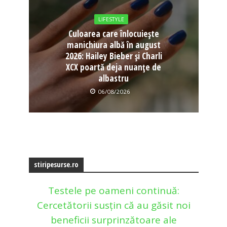
LIFESTYLE
Culoarea care înlocuiește
manichiura albă în august
2026: Hailey Bieber și Charli
XCX poartă deja nuanțe de
albastru
06/08/2026
stiripesurse.ro
Testele pe oameni continuă:
Cercetătorii susțin că au găsit noi
beneficii surprinzătoare ale