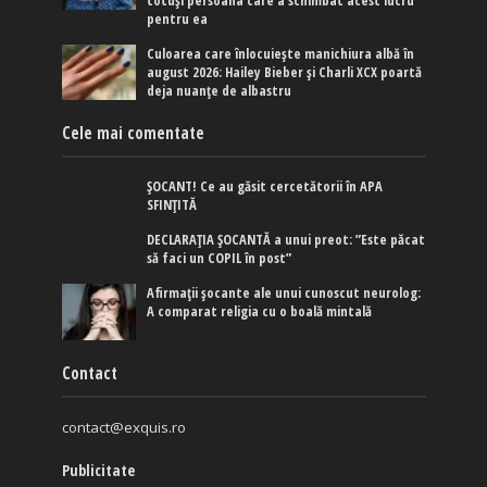
totuși persoana care a schimbat acest lucru
pentru ea
Culoarea care înlocuiește manichiura albă în
august 2026: Hailey Bieber și Charli XCX poartă
deja nuanțe de albastru
Cele mai comentate
ȘOCANT! Ce au găsit cercetătorii în APA
SFINȚITĂ
DECLARAȚIA ȘOCANTĂ a unui preot: ”Este păcat
să faci un COPIL în post”
Afirmaţii şocante ale unui cunoscut neurolog:
A comparat religia cu o boală mintală
Contact
contact@exquis.ro
Publicitate