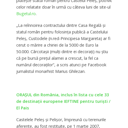
plătește statul român pentru Castelul Peleș, potrivit
celor relatate doar în urmă cu câteva luni de site-ul
Bugetul.ro
.
„La reînnoirea contractului dintre Casa Regală și
statul român pentru folosința publică a Castelului
Peleș, Custodele (n.red-Principesa Margareta) ar fi
cerut o mărire a chiriei de la 5000 de Euro la
50.000. Cârcotașii (mulți dintre ei decorați) nu știu
că pe bursă prețul alamei a crescut, la fel ca
numărul decoraților”, a scris atunci pe Facebook
jurnalistul monarhist Marius Ghilezan.
ORAȘUL din România, inclus în lista cu cele 33
de destinații europene IEFTINE pentru turişti /
El Pais
Castelele Peleş şi Pelişor, împreună cu terenurile
aferente, au fost restituite, pe 1 martie 2007,