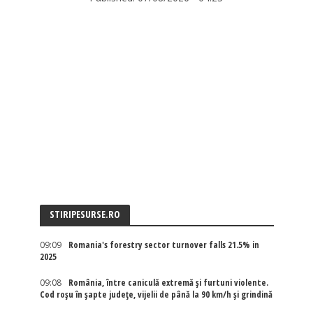
STIRIPESURSE.RO
09:09
Romania's forestry sector turnover falls 21.5% in
2025
09:08
România, între caniculă extremă și furtuni violente.
Cod roșu în șapte județe, vijelii de până la 90 km/h și grindină